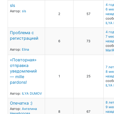
sls
4 год
6 ме
Автор:
sls
2
57
наза
сооб
ILYA
Проблема с
4 год
7 ме
регистрацией
6
73
наза
сооб
Автор:
Elina
MariR
«Повторная»
отправка
7 лет
уведомлений
8 ме
— mille
1
25
наза
сооб
pardons!
ILYA
Автор:
ILYA DUMOV
Опечатка :)
8 лет
9 ме
Автор:
Ангелина
8
67
наза
Никифорова