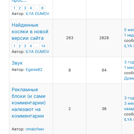
прос...
1
2
3
4
...
8
Автор:
ILYA DUMOV
Найденные
5 ме
косяки в новой
1 не
версии сайта
263
2828
сооб
ILYA
1
2
3
4
...
14
Автор:
ILYA DUMOV
Звук
3 год
1 ме
Автор:
Egenie82
8
94
сооб
Дрем
Рекламные
блоки (и сами
3 год
комментарии)
3 ме
налезают на
2
38
наза
сооб
комментарии
ILYA
Автор:
nmalofeev