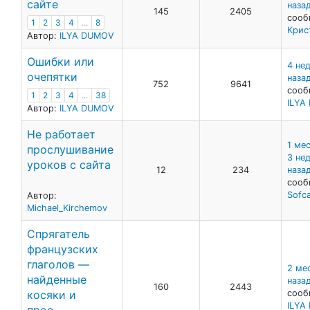
сайте
наза
145
2405
сооб
1
2
3
4
...
8
Крис
Автор:
ILYA DUMOV
Ошибки или
4 не
очепятки
наза
752
9641
сооб
1
2
3
4
...
38
ILYA
Автор:
ILYA DUMOV
Не работает
1 ме
прослушивание
3 не
уроков с сайта
12
234
наза
сооб
Sofc
Автор:
Michael_Kirchemov
Спрягатель
французских
глаголов —
2 ме
найденные
наза
160
2443
косяки и
сооб
ILYA