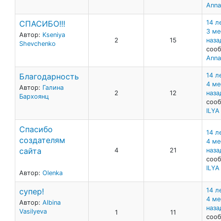
Anna
СПАСИБО!!!
14 л
3 ме
Автор:
Kseniya
2
15
наза
Shevchenko
сооб
Anna
Благодарность
14 л
4 ме
Автор:
Галина
2
12
наза
Бархоянц
сооб
ILY
Спасибо
14 л
создателям
4 ме
сайта
4
21
наза
сооб
ILY
Автор:
Olenka
супер!
14 л
4 ме
Автор:
Albina
наза
Vasilyeva
1
11
сооб