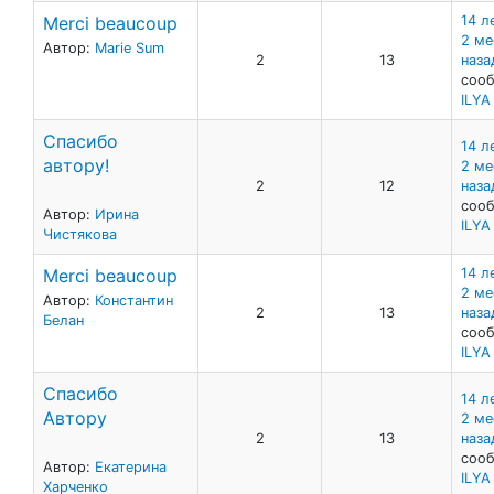
Merci beaucoup
14 л
2 ме
Автор:
Marie Sum
2
13
наза
сооб
ILY
Спасибо
14 л
автору!
2 ме
2
12
наза
сооб
Автор:
Ирина
ILY
Чистякова
Merci beaucoup
14 л
2 ме
Автор:
Константин
2
13
наза
Белан
сооб
ILY
Спасибо
14 л
Автору
2 ме
2
13
наза
сооб
Автор:
Екатерина
ILY
Харченко