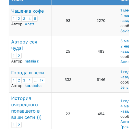
Чашечка кофе
1 ме
4 не
1
2
3
4
5
93
2270
наза
Автор:
Anett
сооб
Savie
Автору сея
6 ме
2 не
чуда!
25
483
наза
1
2
сооб
Автор:
natalia r.
Али
Города и веси
1 го
наза
333
6146
1
2
3
4
...
17
сооб
Автор:
koraboha
Jény
История
1 год
очередного
4 ме
попавшего в
наза
23
454
ваши сети )))
сооб
Але
1
2
Грек