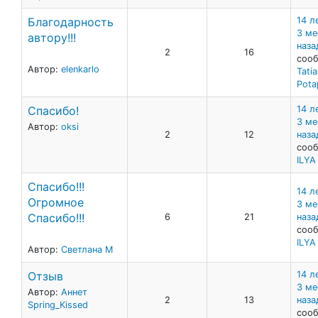
Благодарность
14 л
3 ме
автору!!!
наза
2
16
сооб
Автор:
elenkarlo
Tati
Pot
Спасибо!
14 л
3 ме
Автор:
oksi
2
12
наза
сооб
ILY
Спасибо!!!
14 л
Огромное
3 ме
Спасибо!!!
6
21
наза
сооб
ILY
Автор:
Светлана М
Отзыв
14 л
3 ме
Автор:
Аннет
2
13
наза
Spring_Kissed
сооб