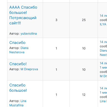
АААА Спасибо
большое!
14 л
Потрясающий
3
25
сооб
сайт!!!
ILY
Автор:
yuliaviollina
Спасибо
14 л
сооб
Автор:
Diana
1
10
Dian
Nesterova
Nest
Спасибо!
14 л
1 ме
Автор:
M Dneprova
1
10
сооб
M Dn
Спасибо
14 л
большое!
1 ме
1
12
сооб
Автор:
Lina
Lina
Mustafina