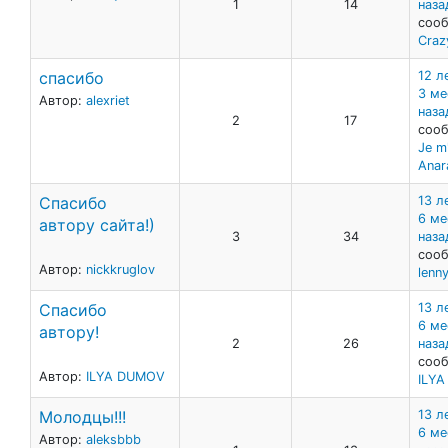
1
14
наза
сооб
Craz
спасибо
12 л
3 ме
Автор:
alexriet
наза
2
17
сооб
Je m
Anar
Спасибо
13 л
6 ме
автору сайта!)
3
34
наза
сооб
Автор:
nickkruglov
lenn
Спасибо
13 л
6 ме
автору!
2
26
наза
сооб
Автор:
ILYA DUMOV
ILY
Молодцы!!!
13 л
6 ме
Автор:
aleksbbb