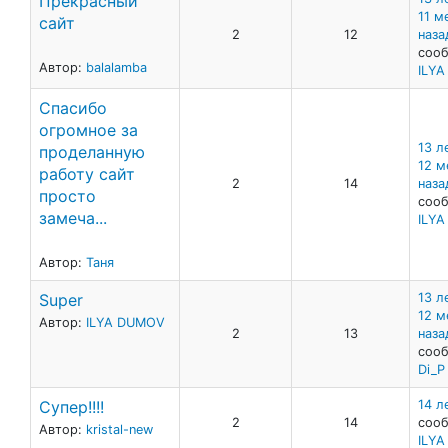
Прекрасный
11 м
сайт
2
12
наза
сооб
Автор:
balalamba
ILY
Спасибо
огромное за
13 л
проделанную
12 м
работу сайт
2
14
наза
просто
сооб
замеча...
ILY
Автор:
Таня
Super
13 л
12 м
Автор:
ILYA DUMOV
2
13
наза
сооб
Di_P
Супер!!!!
14 л
2
14
сооб
Автор:
kristal-new
ILY