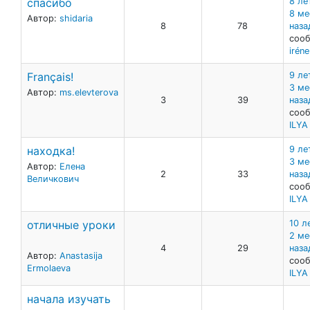
спасибо
8 ле
8 ме
Автор:
shidaria
8
78
наза
сооб
iréne
Français!
9 ле
3 ме
Автор:
ms.elevterova
3
39
наза
сооб
ILY
находка!
9 ле
3 ме
Автор:
Елена
2
33
наза
Величкович
сооб
ILY
отличные уроки
10 л
2 ме
4
29
наза
Автор:
Anastasija
сооб
Ermolaeva
ILY
начала изучать