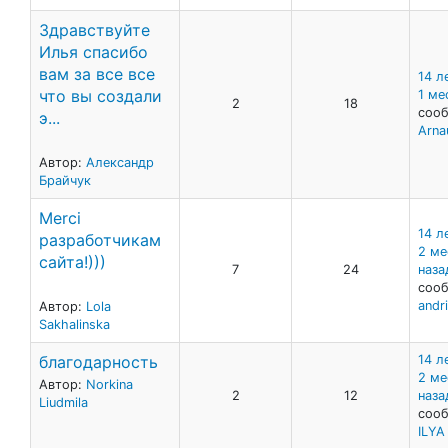
Здравствуйте
Илья спасибо
вам за все все
14 л
что вы создали
1 ме
2
18
сооб
э...
Arna
Автор:
Александр
Брайчук
Merci
14 л
разработчикам
2 ме
сайта!)))
7
24
наза
сооб
andr
Автор:
Lola
Sakhalinska
благодарность
14 л
2 ме
Автор:
Norkina
2
12
наза
Liudmila
сооб
ILY