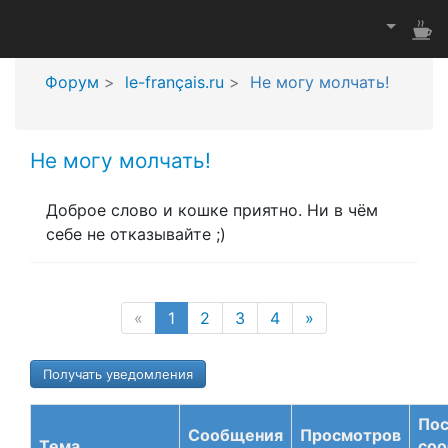
Форум
le-français.ru
Не могу молчать!
Не могу молчать!
Доброе слово и кошке приятно. Ни в чём
себе не отказывайте ;)
(current page)
«
1
2
3
4
»
Получать уведомления
По
Сообщения
Просмотров
Тема
со