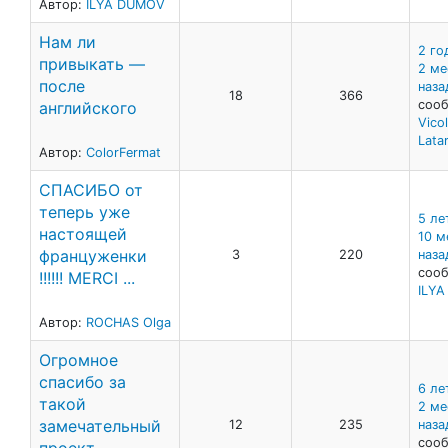
Автор:
ILYA DUMOV
Нам ли
2 го
привыкать —
2 ме
после
наза
18
366
сооб
английского
Vicol
Lata
Автор:
ColorFermat
СПАСИБО от
теперь уже
5 ле
настоящей
10 м
француженки
3
220
наза
сооб
!!!!!! MERCI ...
ILY
Автор:
ROCHAS Olga
Огромное
спасибо за
6 ле
такой
2 ме
замечательный
12
235
наза
сооб