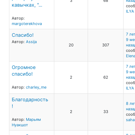
3
68
наза
кавычках, "...
сооб
ILY
Автор:
margoterekhova
Спасибо!
7 лет
9 ме
Автор:
Assija
20
307
наза
сооб
Elen
Огромное
7 лет
9 ме
спасибо!
2
62
наза
сооб
Автор:
charley_me
ILY
Благодарность
8 ле
!
наза
2
33
сооб
Автор:
Марьям
saha
Нуакшот