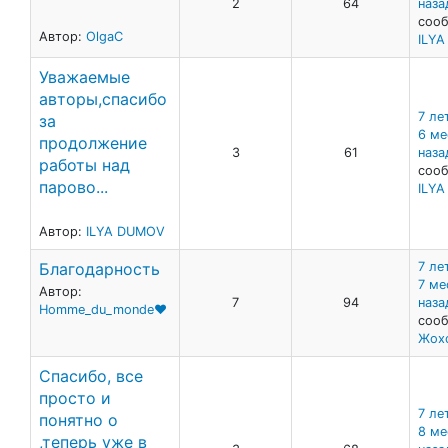
2
64
наза
сооб
Автор:
OlgaC
ILY
Уважаемые
авторы,спасибо
7 лет
за
6 ме
продолжение
3
61
наза
работы над
сооб
парово...
ILY
Автор:
ILYA DUMOV
Благодарность
7 лет
7 ме
Автор:
7
94
наза
Homme_du_monde❤
сооб
Жохо
Спасибо, все
просто и
7 лет
понятно о
8 ме
,теперь уже в