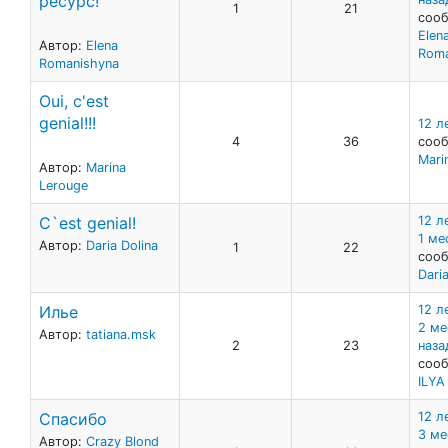
ресурс!
1
21
сооб
Elen
Автор:
Elena
Roma
Romanishyna
Oui, c'est
genial!!!
12 л
4
36
сооб
Mari
Автор:
Marina
Lerouge
C`est genial!
12 л
1 ме
Автор:
Daria Dolina
1
22
сооб
Daria
Илье
12 л
2 ме
Автор:
tatiana.msk
2
23
наза
сооб
ILY
Спасибо
12 л
3 ме
Автор:
Crazy Blond