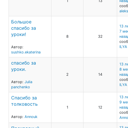
1
13
наза
сооб
alek
Большое
13 л
спасибо за
7 ме
уроки!
8
32
наза
сооб
ILY
Автор:
sushko.ekaterina
спасибо за
13 л
уроки.
8 ме
2
14
наза
сооб
Автор:
Julia
ILY
panchenko
Спасибо за
13 л
9 ме
толковость
1
12
наза
сооб
Автор:
Annouk
Anno
13 л