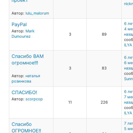
проект
nick
Автор:
lulu_malorum
PayPal
6 ле
4 ме
Автор:
Mark
3
89
наза
Dumouriez
сооб
ILY
Спасибо ВАМ
6 ле
огромное!!!
6 ме
3
83
наза
сооб
Автор:
наталья
Sunn
розинкова
СПАСИБО!
6 ле
7 ме
Автор:
scorpcop
11
226
наза
сооб
ILY
Спасибо
7 лет
5 ме
ОГРОМНОЕ!!