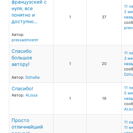
французский с
11 ле
нуля, все
2 ме
понятно и
1
37
наза
доступно...
сооб
pres
Автор:
pressadmcentr
Спасибо
11 ле
большое
3 ме
автору!
1
20
наза
сооб
Dzhul
Автор:
Dzhuliia
Спасибо!
11 ле
5 ме
Автор:
ALissa
1
19
наза
сооб
ALis
Просто
11 ле
отличнейший
11 м
наза