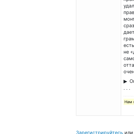
удал
прав
мон
сраз
дае
гра
ест
не 
сам
отта
очен
O
. . .
Нам 
Зарегистрируйтесь
ил