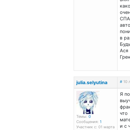
как
очен
СПА
авто
пон
в ра
Будь
Ася
Гре
julia.selyutina
#
10 
Я п
выу
фран
что
Темы:
0
мат
Сообщения:
1
и с 
Участник с: 01 марта