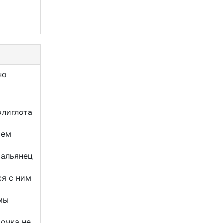
но
олиглота
тем
тальянец
ся с ним
 мы
рочка не