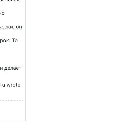
но
чески, он
рок. То
н делает
.ru wrote