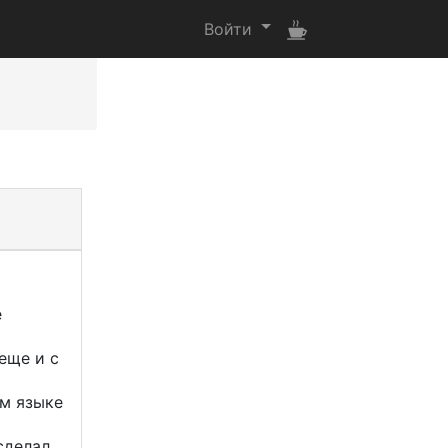
Войти
е
еще и с
ом языке
сделал