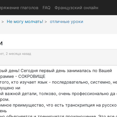
пряжение глаголов
FAQ
Французский онлайн
Не могу молчать!
отличные уроки
и
лет, 2 месяца назад
рый день! Сегодня первый день занималась по Вашей
грамме - СОКРОВИЩЕ
того, кто изучает язык - последовательно, системно, н
пущено ни
й важной детали, толково, очень профессионально да 
ром.
омное преимущество, что есть транскрипция на русск
ень
но объясняется и тренируется произношение. Это все 