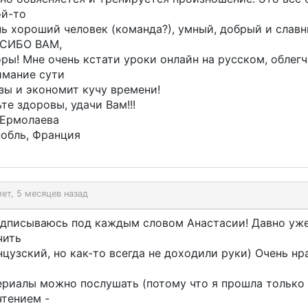
ой-то
ь хороший человек (команда?), умный, добрый и славн
СИБО ВАМ,
ры! Мне очень кстати уроки онлайн на русском, облег
имание сути
зы и экономит кучу времени!
те здоровы, удачи Вам!!!
 Ермолаева
нобль, Франция
лет, 5 месяцев назад
одписываюсь под каждым словом Анастасии! Давно уже
чить
цузский, но как-то всегда не доходили руки) Очень нр
ериалы можно послушать (потому что я прошла только 
чтением -