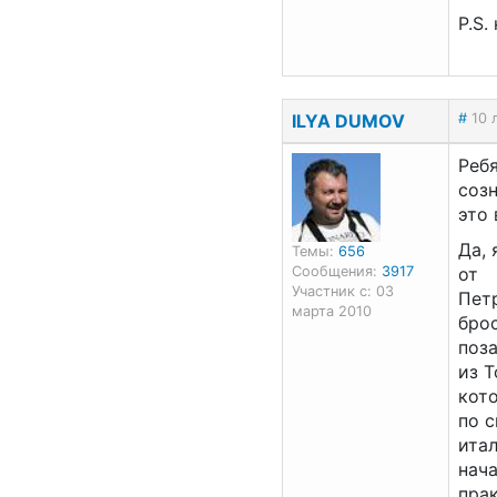
P.S.
ILYA DUMOV
#
10 
Ребя
созн
это 
Да, 
Темы:
656
Сообщения:
3917
от
Участник с: 03
Петр
марта 2010
брос
поза
из Т
кот
по 
итал
нач
прак