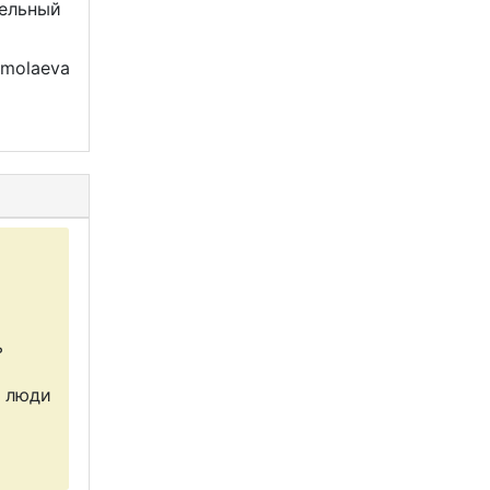
тельный
rmolaeva
ь
е люди