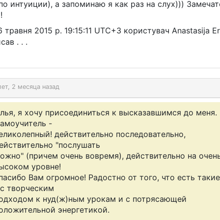
по интуиции), а запоминаю я как раз на слух))) Замеча
!
6 травня 2015 р. 19:15:11 UTC+3 користувач Anastasija E
ав . . .
лет, 2 месяца назад
лья, я хочу присоединиться к высказавшимся до меня.
амоучитель -
еликолепный! действительно последовательно,
ействительно "послушать
ожно" (причем очень вовремя), действительно на очен
ысоком уровне!
пасибо Вам огромное! Радостно от того, что есть таки
 с творческим
одходом к нуд(ж)ным урокам и с потрясающей
оложительной энергетикой.