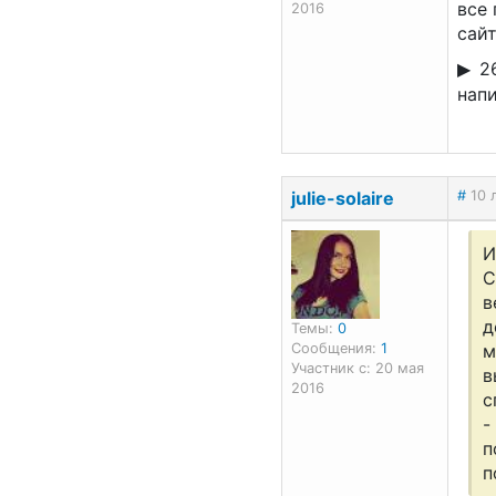
все 
2016
сайт
2
напис
julie-solaire
#
10 
И
С
в
д
Темы:
0
Сообщения:
1
м
Участник с: 20 мая
в
2016
с
-
п
п