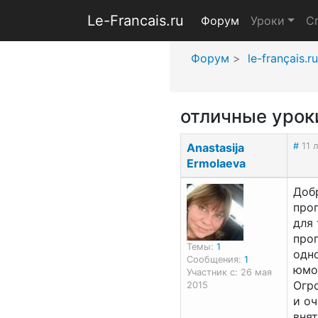
Le-Francais.ru
Форум
Уроки
С
Форум
le-français.ru
отличные урок
Anastasija
#
11 
Ermolaeva
Доб
про
для 
про
Темы:
1
одно
Сообщения:
1
юмо
Участник с: 26 мая
Огр
2015
и оч
внят