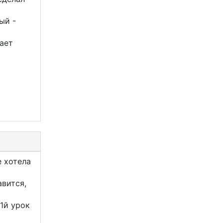
ый -
чает
 хотела
авится,
1й урок