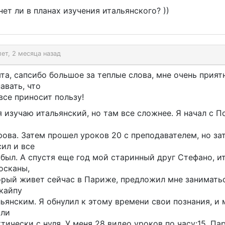
 нет ли в планах изучения итальянского? ))
лет, 2 месяца назад
та, сапсибо большое за теплые слова, мне очень прият
авать, что
все приносит пользу!
я изучаю итальянский, но там все сложнее. Я начал с П
ова. Затем прошел уроков 20 с преподавателем, но за
ил и все
был. А спустя еще год мой старинный друг Стефано, и
осканы,
орый живет сейчас в Париже, предложил мне занимать
скайпу
ьянским. Я обнулил к этому времени свои познания, и
али
тически с нуля. У меня 28 видео уроков по часу:15. Па