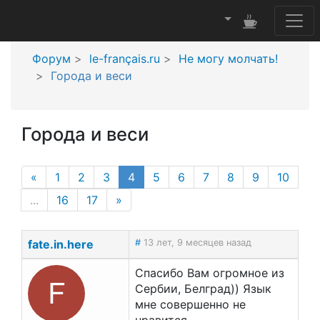
Форум
le-français.ru
Не могу молчать!
Города и веси
Города и веси
(current page)
«
1
2
3
4
5
6
7
8
9
10
...
16
17
»
fate.in.here
#
13 лет, 9 месяцев назад
Спасибо Вам огромное из
F
Сербии, Белград)) Язык
мне совершенно не