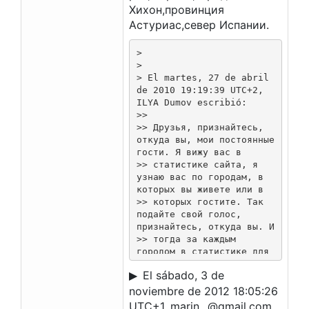
Хихон,провинция
Астуриас,север Испании.
>

>

> El martes, 27 de abril 
de 2010 19:19:39 UTC+2, 
ILYA Dumov escribió:

>>

>> Друзья, признайтесь, 
откуда вы, мои постоянные 
гости. Я вижу вас в

>> статистике сайта, я 
узнаю вас по городам, в 
которых вы живете или в

>> которых гостите. Так 
подайте свой голос, 
признайтесь, откуда вы. И

>> тогда за каждым 
городом в статистике для 
меня будет стоять 
El sábado, 3 de
настоящее

>> имя.

noviembre de 2012 18:05:26
>

UTC+1, marin...@gmail.com