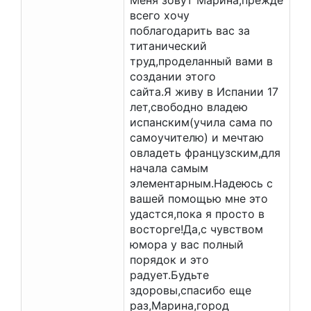
Меня зовут Марина,прежде
всего хочу
поблагодарить вас за
титанический
труд,проделанный вами в
создании этого
сайта.Я живу в Испании 17
лет,свободно владею
испанским(учила сама по
самоучителю) и мечтаю
овладеть французским,для
начала самым
элементарным.Надеюсь с
вашей помощью мне это
удастся,пока я просто в
восторге!Да,с чувством
юмора у вас полный
порядок и это
радует.Будьте
здоровы,спасибо еще
раз,Марина,город