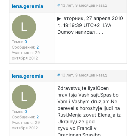
lena.geremia
#
13 лет, 9 месяцев назад
вторник, 27 апреля 2010
L
г., 19:19:39 UTC+2 ILYA
Dumov написал . . .
Темы:
0
Сообщения:
2
Участник с: 29
октября 2012
lena.geremia
#
13 лет, 9 месяцев назад
Zdravstvujte Ilya!Ocen
L
nravitsja Vash sajt.Spasibo
Vam i Vashym druzjam.Ne
perevelis horoshyje ljudi na
Темы:
0
Rusi.Menja zovut Elena,ja iz
Сообщения:
2
Ukrainy,uze god
Участник с: 29
zyvu vo Francii v
октября 2012
Dragignan.Spasibo.