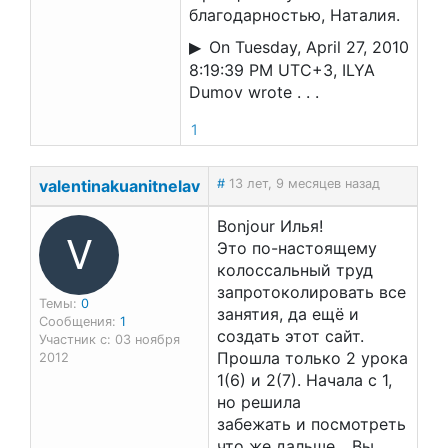
благодарностью, Наталия.
On Tuesday, April 27, 2010
8:19:39 PM UTC+3, ILYA
Dumov wrote . . .
1
valentinakuanitnelav
#
13 лет, 9 месяцев назад
Вonjour Илья!
V
Это по-настоящему
колоссальный труд
запротоколировать все
Темы:
0
занятия, да ещё и
Сообщения:
1
создать этот сайт.
Участник с: 03 ноября
Прошла только 2 урока
2012
1(6) и 2(7). Начала с 1,
но решила
забежать и посмотреть
что же дальше... Вы