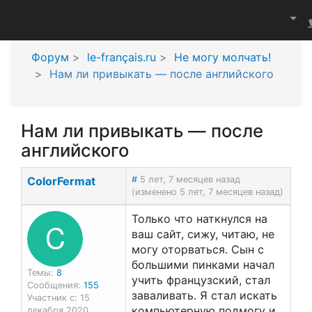
Форум
le-français.ru
Не могу молчать!
Нам ли привыкать — после английского
Нам ли привыкать — после
английского
ColorFermat
#
5 лет, 7 месяцев назад
(изменено 5 лет, 7 месяцев назад)
Только что наткнулся на
C
ваш сайт, сижу, читаю, не
могу оторваться. Сын с
большими пинками начал
Темы:
8
учить французский, стал
Сообщения:
155
заваливать. Я стал искать
Участник с: 15
компьютерную подмогу и
декабря 2020