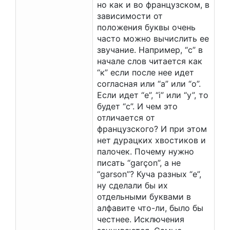
но как и во французском, в
зависимости от
положения буквы очень
часто можно вычислить ее
звучание. Например, “c” в
начале слов читается как
“к” если после нее идет
согласная или “a” или “o”.
Если идет “e”, “i” или “y”, то
будет “с”. И чем это
отличается от
французского? И при этом
нет дурацких хвостиков и
палочек. Почему нужно
писать “garçon”, а не
“garson”? Куча разных “е”,
ну сделали бы их
отдельными буквами в
алфавите что-ли, было бы
честнее. Исключения