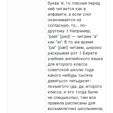
буква ‘e’, то гласная перед
ней читается как в
алфавите, а если слог
оканчивается на
согласную, то… по-
другому :) Например,
“pale” [peɪl] — читаем “a”
как “eɪ”. В то же время
“pal” [pæl] читаем, широко
раскрывая рот :) Берете
учебник английского языка
для второго класса
советской школы года
какого-нибудь тысяча
девятьсот пятьдесят-
лохматого (да, да, второго
класса, и это тогда были
не спецшколы), там все
правила расписаны для
восьмилетних школьников,