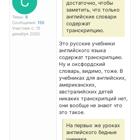
C
достаточно, чтобы
заметить, что только
английские словари
Темы:
8
Сообщения:
155
содержат
Участник с: 15
транскрипцию.
декабря 2020
Это русские учебники
английского языка
содержат транскрипцию.
Ну и оксфордский
словарь, видимо, тоже. В
учебниках для английских,
американских,
австралийских детей
никаких транскрипций нет,
они вообще не знают что
это такое.
На первых же уроках
английского бедные
ученики,