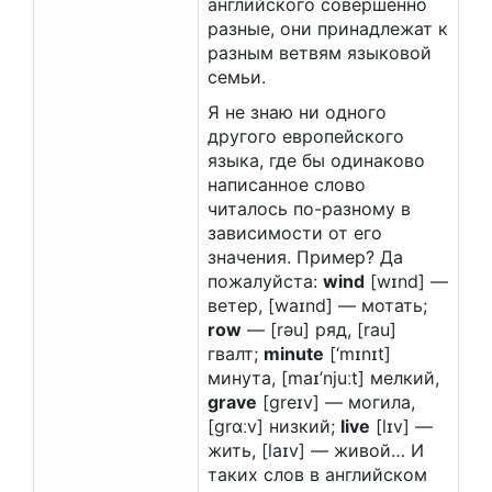
английского совершенно
разные, они принадлежат к
разным ветвям языковой
семьи.
Я не знаю ни одного
другого европейского
языка, где бы одинаково
написанное слово
читалось по-разному в
зависимости от его
значения. Пример? Да
пожалуйста:
wind
[wɪnd] —
ветер, [waɪnd] — мотать;
row
— [rəu] ряд, [rau]
гвалт;
minute
[‘mɪnɪt]
минута, [maɪ’njuːt] мелкий,
grave
[greɪv] — могила,
[grɑːv] низкий;
live
[lɪv] —
жить, [laɪv] — живой… И
таких слов в английском