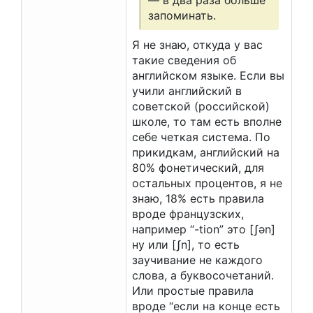
— в два раза больше
запоминать.
Я не знаю, откуда у вас
такие сведения об
английском языке. Если вы
учили английский в
советской (российской)
школе, то там есть вполне
себе четкая система. По
прикидкам, английский на
80% фонетический, для
остальных процентов, я не
знаю, 18% есть правила
вроде французских,
например “-tion” это [ʃən]
ну или [ʃn], то есть
заучивание не каждого
слова, а буквосочетаний.
Или простые правила
вроде “если на конце есть