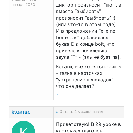
диктор произносит “пют”, а
января 2023
вместо “выбирать”
произносит “выбтрать” :)
(или что-то в этом роде)
И в предложении “elle ne
boit
e
pas” добавилась
буква Е в конце boit, что
привело к появлению
звука “Т” - [эль нё буат па].
Кстати, все хотел спросить
- галка в карточках
“устранение неполадок” -
что она делает?
1
kvantus
#
3 года, 4 месяца назад
Приветствую! В 29 уроке в
K
карточках глаголов