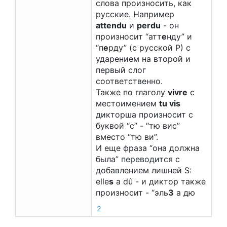
слова произносить, как
русские. Например
attendu
и
perdu
- он
произносит “атт
е
нду” и
“п
е
рду” (с русской Р) с
ударением на второй и
первый слог
соответственно.
Также по глаголу
vivre
с
местоимением
tu vis
дикторша произносит с
буквой “с” - “тю вис”
вместо “тю ви”.
И еще фраза “она должна
была” переводится с
добавлением лишней S:
elle
s
a dû - и диктор также
произносит - “эль
З
а дю
2