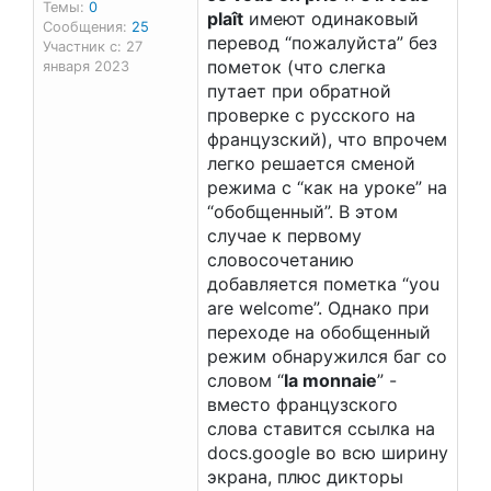
Темы:
0
plaît
имеют одинаковый
Сообщения:
25
перевод “пожалуйста” без
Участник с: 27
пометок (что слегка
января 2023
путает при обратной
проверке с русского на
французский), что впрочем
легко решается сменой
режима с “как на уроке” на
“обобщенный”. В этом
случае к первому
словосочетанию
добавляется пометка “you
are welcome”. Однако при
переходе на обобщенный
режим обнаружился баг со
словом “
la monnaie
” -
вместо французского
слова ставится ссылка на
docs.google во всю ширину
экрана, плюс дикторы