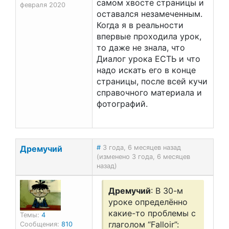
самом хвосте страницы и
февраля 2020
оставался незамеченным.
Когда я в реальности
впервые проходила урок,
то даже не знала, что
Диалог урока ЕСТЬ и что
надо искать его в конце
страницы, после всей кучи
справочного материала и
фотографий.
Дремучий
#
3 года, 6 месяцев назад
(изменено 3 года, 6 месяцев
назад)
Дремучий
: В 30-м
уроке определённо
какие-то проблемы с
Темы:
4
глаголом “Falloir”:
Сообщения:
810