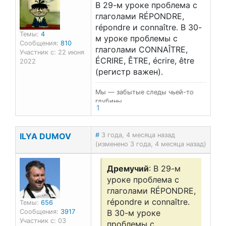
В 29-м уроке проблема с
глаголами RÉPONDRE,
répondre и connaître. В 30-
Темы:
4
м уроке проблемы с
Сообщения:
810
глаголами CONNAÎTRE,
Участник с: 22 июня
ÉCRIRE, ÊTRE, écrire, être
2022
(регистр важен).
Мы — забытые следы чьей-то
глубины…
1
ILYA DUMOV
#
3 года, 4 месяца назад
(изменено 3 года, 4 месяца назад)
Дремучий
: В 29-м
уроке проблема с
глаголами RÉPONDRE,
répondre и connaître.
Темы:
656
Сообщения:
3917
В 30-м уроке
Участник с: 03
проблемы с