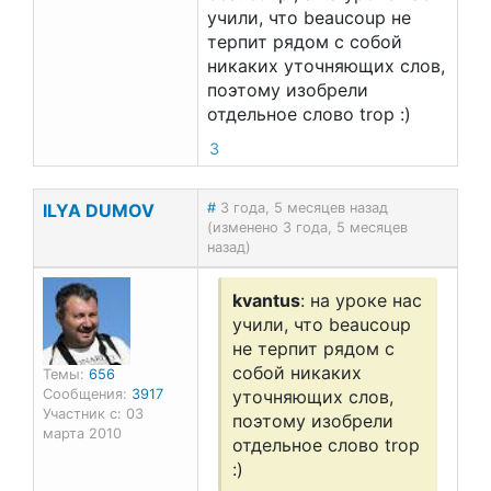
учили, что beaucoup не
терпит рядом с собой
никаких уточняющих слов,
поэтому изобрели
отдельное слово trop :)
3
ILYA DUMOV
#
3 года, 5 месяцев назад
(изменено 3 года, 5 месяцев
назад)
kvantus
: на уроке нас
учили, что beaucoup
не терпит рядом с
собой никаких
Темы:
656
Сообщения:
3917
уточняющих слов,
Участник с: 03
поэтому изобрели
марта 2010
отдельное слово trop
:)