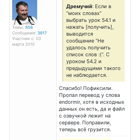
Дремучий
: Если в
“моих словах”
выбрать урок 54.1 и
нажать [получить],
Темы:
656
Сообщения:
3917
выводится
Участник с: 03
сообщение “Не
марта 2010
удалось получить
список слов :(“. С
уроком 54.2 и
предыдущими такого
не наблюдается.
Спасибо! Пофиксили.
Пропал перевод у слова
endormir, хотя в исходных
данных он есть, да и файл
с озвучкой лежит на
сервере. Поправили,
теперь всё грузится.