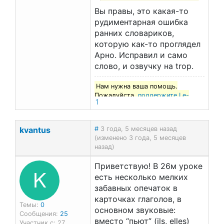
Вы правы, это какая-то
рудиментарная ошибка
ранних словариков,
которую как-то проглядел
Арно. Исправил и само
слово, и озвучку на trop.
Нам нужна ваша помощь.
Пожалуйста,
поддержите Le-
1
francais.ru
!
kvantus
#
3 года, 5 месяцев назад
(изменено 3 года, 5 месяцев
назад)
Приветствую! В 26м уроке
K
есть несколько мелких
забавных опечаток в
карточках глаголов, в
Темы:
0
основном звуковые:
Сообщения:
25
вместо “пьют” (ils, elles)
Участник с: 27