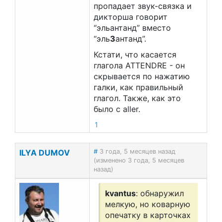
пропадает звук-связка и
дикторша говорит
“эльантанд” вместо
“эль
З
антанд”.
Кстати, что касается
глагола ATTENDRE - он
скрывается по нажатию
галки, как правильный
глагол. Также, как это
было с aller.
1
ILYA DUMOV
#
3 года, 5 месяцев назад
(изменено 3 года, 5 месяцев
назад)
kvantus
: обнаружил
мелкую, но коварную
опечатку в карточках