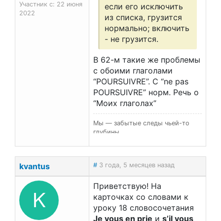
Участник с: 22 июня
если его исключить
2022
из списка, грузится
нормально; включить
- не грузится.
В 62-м такие же проблемы
с обоими глаголами
“POURSUIVRE”. С “ne pas
POURSUIVRE” норм. Речь о
“Моих глаголах”
Мы — забытые следы чьей-то
глубины…
kvantus
#
3 года, 5 месяцев назад
Приветствую! На
K
карточках со словами к
уроку 18 словосочетания
Je vous en prie
и
s’il vous