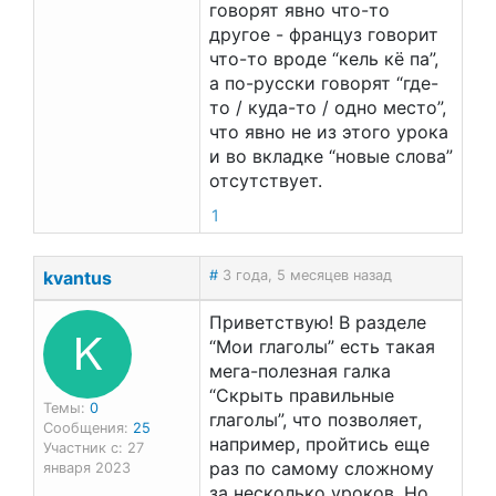
говорят явно что-то
другое - француз говорит
что-то вроде “кель кё па”,
а по-русски говорят “где-
то / куда-то / одно место”,
что явно не из этого урока
и во вкладке “новые слова”
отсутствует.
1
kvantus
#
3 года, 5 месяцев назад
Приветствую! В разделе
K
“Мои глаголы” есть такая
мега-полезная галка
“Скрыть правильные
Темы:
0
глаголы”, что позволяет,
Сообщения:
25
например, пройтись еще
Участник с: 27
раз по самому сложному
января 2023
за несколько уроков. Но