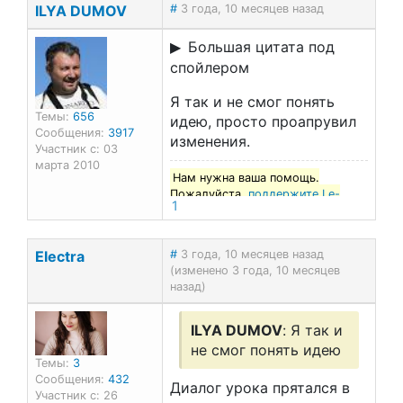
ILYA DUMOV
#
3 года, 10 месяцев назад
Большая цитата под
спойлером
Я так и не смог понять
Темы:
656
идею, просто проапрувил
Сообщения:
3917
изменения.
Участник с: 03
марта 2010
Нам нужна ваша помощь.
Пожалуйста,
поддержите Le-
1
francais.ru
!
Electra
#
3 года, 10 месяцев назад
(изменено 3 года, 10 месяцев
назад)
ILYA DUMOV
: Я так и
не смог понять идею
Темы:
3
Сообщения:
432
Диалог урока прятался в
Участник с: 26