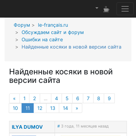
Форум
le-français.ru
Обсуждаем сайт и форум
Ошибки на сайте
Найденные косяки в новой версии сайта
Найденные косяки в новой
версии сайта
«
1
2
...
4
5
6
7
8
9
(current page)
10
11
12
13
14
»
ILYA DUMOV
#
3 года, 11 месяцев назад