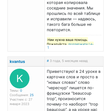
которая копировала
соседние значения. Мы
прошлись по всей таблице
и исправили — надеюсь,
такого бага больше не
повторится.
Нам нужна ваша помощь.
Пожалуйста,
поддержите Le-
1
francais.ru
!
kvantus
#
3 года, 5 месяцев назад
Приветствую! в 24 уроке в
K
карточке слов и просто в
“новых словах” слово
“чересчур” пишется по-
Темы:
0
французски “beaucoup
Сообщения:
25
trop”, произносится
Участник с: 27
почему-то наоборот “trop
января 2023
beaucoup”, а на уроке нас