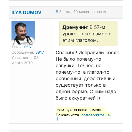
ILYA DUMOV
#
3 года, 10 месяцев назад
Дремучий
: В 57-м
уроке то же самое с
этим глаголом.
Темы:
656
Спасибо! Исправили косяк.
Сообщения:
3917
Участник с: 03
Не было почему-то
марта 2010
озвучки. Точнее, не
почему-то, а глагол-то
особенный, дефективный,
существует только в
одной форме. С ним надо
было аккуратней :)
Нам нужна ваша помощь.
Пожалуйста,
поддержите Le-
1
francais.ru
!