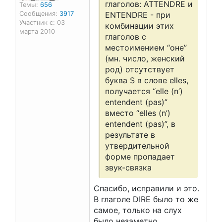
глаголов: ATTENDRE и
Темы:
656
Сообщения:
3917
ENTENDRE - при
Участник с: 03
комбинации этих
марта 2010
глаголов с
местоимением “оне”
(мн. число, женский
род) отсутствует
буква S в слове elles,
получается “elle (n’)
entendent (pas)”
вместо “elles (n’)
entendent (pas)”, в
результате в
утвердительной
форме пропадает
звук-связка
Спасибо, исправили и это.
В глаголе DIRE было то же
самое, только на слух
было незаметно.