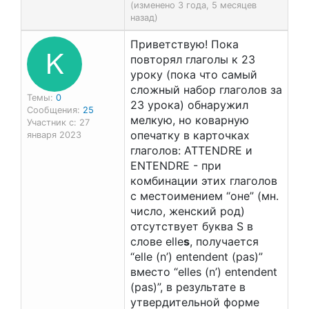
(изменено 3 года, 5 месяцев
назад)
Приветствую! Пока
K
повторял глаголы к 23
уроку (пока что самый
сложный набор глаголов за
Темы:
0
23 урока) обнаружил
Сообщения:
25
мелкую, но коварную
Участник с: 27
опечатку в карточках
января 2023
глаголов: ATTENDRE и
ENTENDRE - при
комбинации этих глаголов
с местоимением “оне” (мн.
число, женский род)
отсутствует буква S в
слове elle
s
, получается
“elle (n’) entendent (pas)”
вместо “elles (n’) entendent
(pas)”, в результате в
утвердительной форме