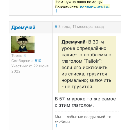
Нам нужна ваша помощь.
Пожалуйста,
поддержите Le-
1
francais.ru
!
Дремучий
#
3 года, 11 месяцев назад
Дремучий
: В 30-м
уроке определённо
какие-то проблемы с
Темы:
4
глаголом “Falloir”:
Сообщения:
810
Участник с: 22 июня
если его исключить
2022
из списка, грузится
нормально; включить
- не грузится.
В 57-м уроке то же самое
с этим глаголом.
Мы — забытые следы чьей-то
глубины…
1