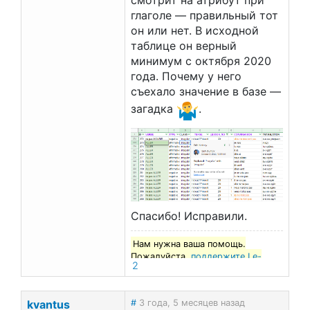
смотрит на атрибут при
глаголе — правильный тот
он или нет. В исходной
таблице он верный
минимум с октября 2020
года. Почему у него
съехало значение в базе —
загадка
.
Спасибо! Исправили.
Нам нужна ваша помощь.
Пожалуйста,
поддержите Le-
2
francais.ru
!
kvantus
#
3 года, 5 месяцев назад