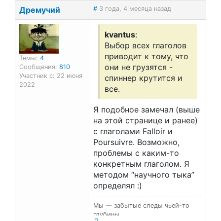
Дремучий
#
3 года, 4 месяца назад
kvantus
:
Выбор всех глаголов
приводит к тому, что
Темы:
4
они не грузятся -
Сообщения:
810
Участник с: 22 июня
спиннер крутится и
2022
все.
Я подобное замечал (выше
на этой странице и ранее)
с глаголами Falloir и
Poursuivre. Возможно,
проблемы с каким-то
конкретным глаголом. Я
методом “научного тыка”
определял :)
Мы — забытые следы чьей-то
глубины…