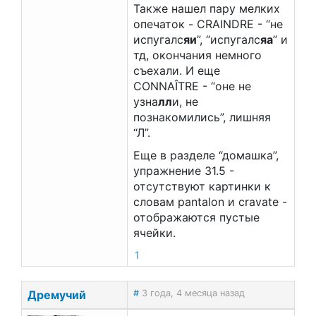
Также нашел пару мелких
опечаток - CRAINDRE - “не
испугалс
яи
”, “испугалс
яа
” и
тд, окончания немного
съехали. И еще
CONNAÎTRE - “оне не
узна
лл
и, не
познакомились”, лишняя
“Л”.
Еще в разделе “домашка”,
упражнение 31.5 -
отсутствуют картинки к
словам pantalon и cravate -
отображаются пустые
ячейки.
1
Дремучий
#
3 года, 4 месяца назад