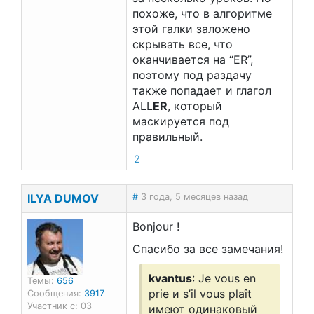
похоже, что в алгоритме
этой галки заложено
скрывать все, что
оканчивается на “ER”,
поэтому под раздачу
также попадает и глагол
ALL
ER
, который
маскируется под
правильный.
2
ILYA DUMOV
#
3 года, 5 месяцев назад
Bonjour !
Спасибо за все замечания!
kvantus
: Je vous en
Темы:
656
prie и s’il vous plaît
Сообщения:
3917
Участник с: 03
имеют одинаковый