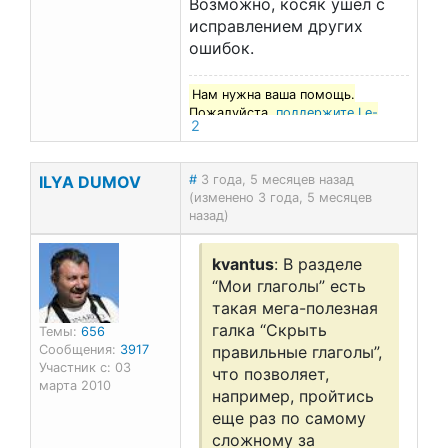
Возможно, косяк ушел с
исправлением других
ошибок.
Нам нужна ваша помощь.
Пожалуйста,
поддержите Le-
2
francais.ru
!
ILYA DUMOV
#
3 года, 5 месяцев назад
(изменено 3 года, 5 месяцев
назад)
kvantus
: В разделе
“Мои глаголы” есть
такая мега-полезная
галка “Скрыть
Темы:
656
Сообщения:
3917
правильные глаголы”,
Участник с: 03
что позволяет,
марта 2010
например, пройтись
еще раз по самому
сложному за