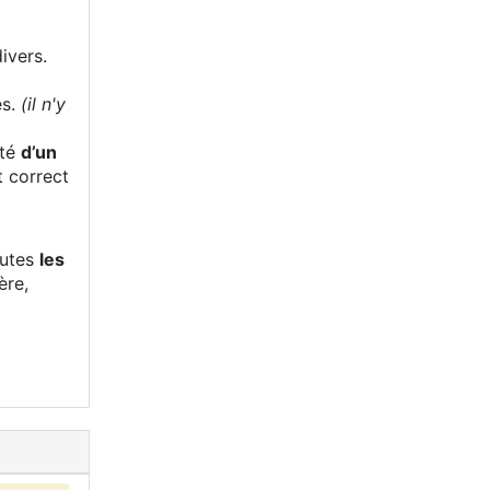
ivers.
es.
(il n'y
eté
d’un
t correct
outes
les
ère,