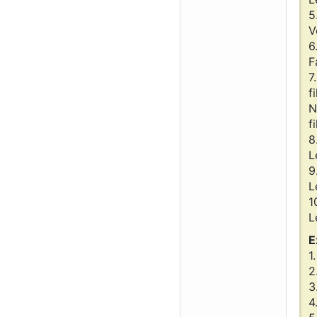
5
V
6
F
7
fi
N
fi
8
L
9
L
1
L
E
1
2
3
4