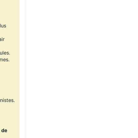
lus
ir
ules.
mes.
istes.
,
de