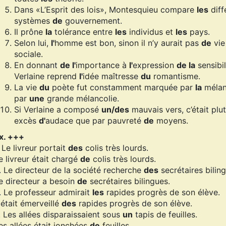
Dans «L’Esprit des lois», Montesquieu compare
les
diff
systèmes
de
gouvernement.
Il prône
la
tolérance entre
les
individus et
les
pays.
Selon lui,
l'
homme est bon, sinon il n’y aurait pas
de
vie
sociale.
En donnant
de l'
importance à
l'
expression
de la
sensibil
Verlaine reprend
l'
idée maîtresse
du
romantisme.
La vie
du
poète fut constamment marquée par
la
mélan
par
une
grande mélancolie.
Si Verlaine a composé
un/des
mauvais vers, c’était plu
excès
d'
audace que par pauvreté
de
moyens.
x. +++
. Le livreur portait
des
colis très lourds.
e livreur était chargé
de
colis très lourds.
. Le directeur de la société recherche
des
secrétaires bilin
e directeur a besoin
de
secrétaires bilingues.
. Le professeur admirait
les
rapides progrès de son élève.
l était émerveillé
des
rapides progrès de son élève.
. Les allées disparaissaient sous
un
tapis de feuilles.
es allées était jonchées
de
feuilles.