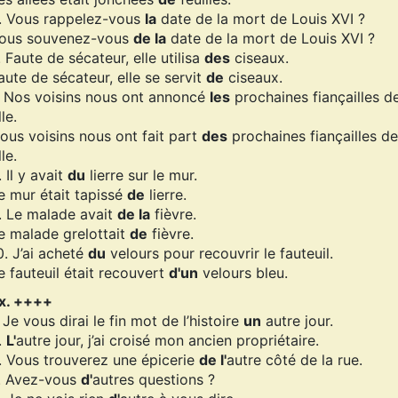
. Vous rappelez-vous
la
date de la mort de Louis XVI ?
ous souvenez-vous
de la
date de la mort de Louis XVI ?
. Faute de sécateur, elle utilisa
des
ciseaux.
aute de sécateur, elle se servit
de
ciseaux.
. Nos voisins nous ont annoncé
les
prochaines fiançailles de
lle.
ous voisins nous ont fait part
des
prochaines fiançailles de
lle.
. Il y avait
du
lierre sur le mur.
e mur était tapissé
de
lierre.
. Le malade avait
de la
fièvre.
e malade grelottait
de
fièvre.
0. J’ai acheté
du
velours pour recouvrir le fauteuil.
e fauteuil était recouvert
d'un
velours bleu.
x. ++++
. Je vous dirai le fin mot de l’histoire
un
autre jour.
.
L'
autre jour, j’ai croisé mon ancien propriétaire.
. Vous trouverez une épicerie
de l'
autre côté de la rue.
. Avez-vous
d'
autres questions ?