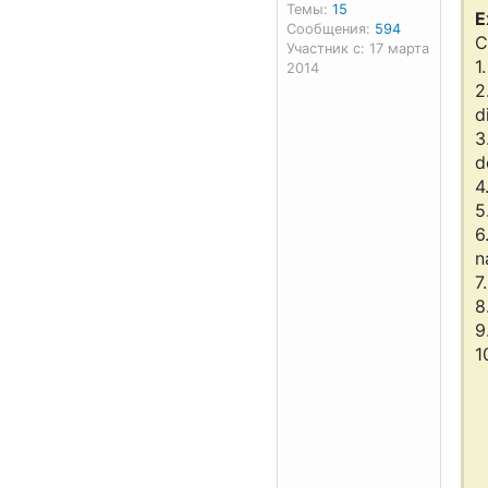
Темы:
15
E
Сообщения:
594
C
Участник с: 17 марта
1
2014
2
d
3
d
4
5
6
n
7
8
9
1