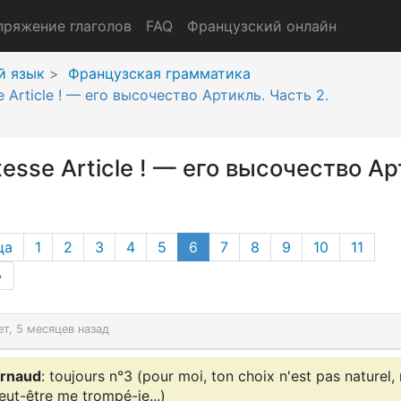
пряжение глаголов
FAQ
Французский онлайн
й язык
Французская грамматика
sse Article ! — его высочество Артикль. Часть 2.
Altesse Article ! — его высочество А
(current page)
ца
1
2
3
4
5
6
7
8
9
10
11
»
ет, 5 месяцев назад
rnaud
: toujours n°3 (pour moi, ton choix n'est pas naturel,
eut-être me trompé-je...)