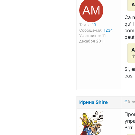
АМ
A
Ca n
qu'i
Темы:
19
comp
Сообщения:
1234
Участник с: 11
peut
декабря 2011
A
r
Si, 
cas.
Ирина Shire
#
8 л
Про
упр
Вот 