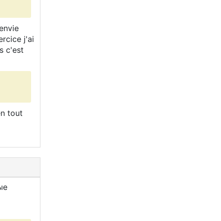
'envie
rcice j'ai
s c'est
en tout
ые