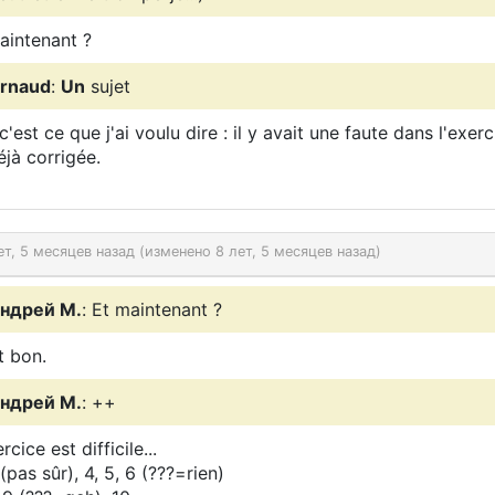
aintenant ?
rnaud
:
Un
sujet
c'est ce que j'ai voulu dire : il y avait une faute dans l'exerci
éjà corrigée.
ет, 5 месяцев назад (изменено 8 лет, 5 месяцев назад)
ндрей М.
: Et maintenant ?
t bon.
ндрей М.
: ++
rcice est difficile...
(pas sûr), 4, 5, 6 (???=rien)