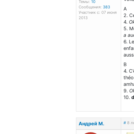
Темы:
10
Сообщения:
383
A
Участник с: 07 июня
2. C
2013
4.
Ok
5. M
a au
6. L
enfa
auss
B
4. C
théo
amh
9.
Ok
10.
d
Андрей М.
#
8 л