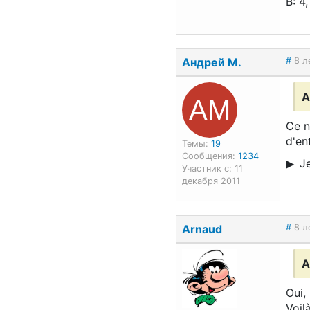
B: 4
Андрей М.
#
8 л
АМ
A
Ce n
d'en
Темы:
19
Сообщения:
1234
Je
Участник с: 11
декабря 2011
Arnaud
#
8 л
А
Oui, 
Voil