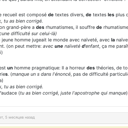
e recueil est composé
de
textes divers,
de
textes
les
plus d
, tu as bien corrigé.
on grand-père a
des
rhumatismes, il souffre
de
rhumatism
cune difficulté sur celui-là)
e jeune homme jugeait le monde avec naïveté, avec
la
naïv
nt. (on peut mettre:
avec
une
naïveté
d'
enfant
, ça me paraî
i)
’est
un
homme pragmatique: Il a horreur
des
théories, de t
rie
s
. (
manque un s dans l'énoncé
, pas de difficulté particuli
a)
, tu as bien corrigé.
'
audace (
tu as bien corrigé, juste l'apostrophe qui manque
)
ет, 5 месяцев назад