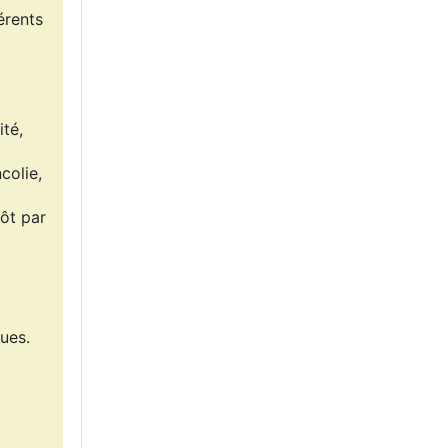
érents
ité,
colie,
tôt par
gues.