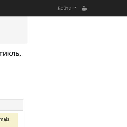
Войти
ртикль.
 mais