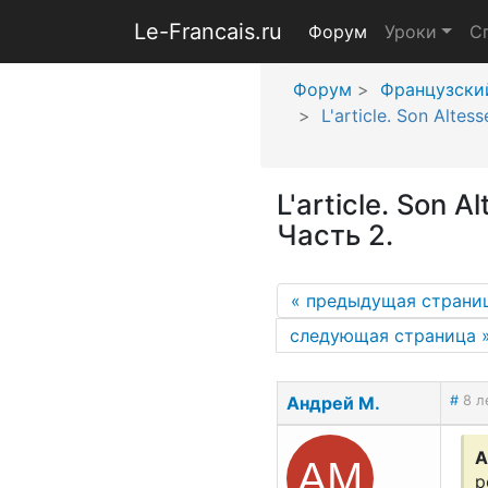
Le-Francais.ru
Форум
Уроки
С
Форум
Французски
L'article. Son Alte
L'article. Son 
Часть 2.
«
предыдущая страни
следующая страница
Андрей М.
#
8 л
АМ
A
p