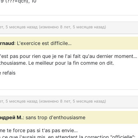
, 9 (???=qch), 10
ет, 5 месяцев назад (изменено 8 лет, 5 месяцев назад)
rnaud
: L'exercice est difficile...
'est pas pour rien que je ne l'ai fait qu'au dernier moment...
thousiasme. Le meilleur pour la fin comme on dit.
 refais
ет, 5 месяцев назад (изменено 8 лет, 5 месяцев назад)
ндрей М.
: sans trop d'enthousiasme
ne te force pas si t'as pas envie...
à ce que j'aurais mis, en attendant la correction "officielle":