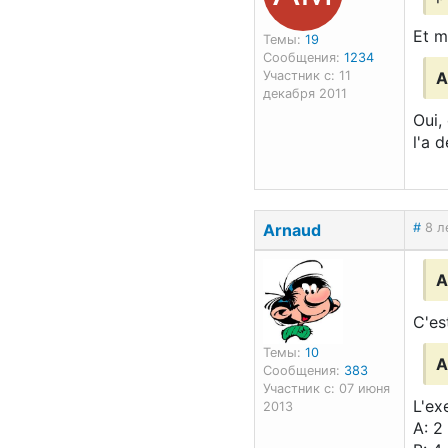
Et m
Темы:
19
Сообщения:
1234
Участник с: 11
A
декабря 2011
Oui, 
l'a d
Arnaud
#
8 л
А
C'es
Темы:
10
А
Сообщения:
383
Участник с: 07 июня
L'exe
2013
A: 2 