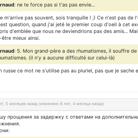
rnaud
: ne te force pas si t'as pas envie...
e m'arrive pas souvent, sois tranquille ! ;) Ce n'est pas de l
l est question, quand j'ai jeté le premier coup d'oeil à cet exe
ris d'emblée que nous ne deviendrions pas des amis... Mai
-être mieux ainsi.
rnaud
: 5. Mon grand-père a des rhumatismes, il souffre de
humatismes. (il n'y a aucune difficulté sur celui-là)
en russe ce mot ne s'utilise pas au pluriel, pas que je sache 
ет, 5 месяцев назад (изменено 8 лет, 4 месяца назад)
шу прощения за задержку с ответами на дополнительн
ажнения.
они: