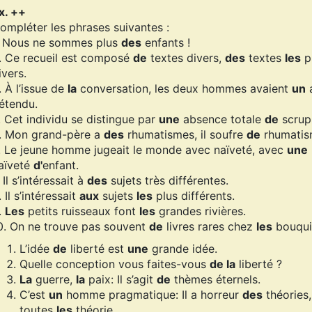
x. ++
ompléter les phrases suivantes :
. Nous ne sommes plus
des
enfants !
. Ce recueil est composé
de
textes divers,
des
textes
les
p
ivers.
. À l’issue de
la
conversation, les deux hommes avaient
un
a
étendu.
. Cet individu se distingue par
une
absence totale
de
scrup
. Mon grand-père a
des
rhumatismes, il soufre
de
rhumatis
. Le jeune homme jugeait le monde avec naïveté, avec
une
aïveté
d'
enfant.
. Il s’intéressait à
des
sujets très différentes.
. Il s’intéressait
aux
sujets
les
plus différents.
.
Les
petits ruisseaux font
les
grandes rivières.
0. On ne trouve pas souvent
de
livres rares chez
les
bouquin
L’idée
de
liberté est
une
grande idée.
Quelle conception vous faites-vous
de la
liberté ?
La
guerre,
la
paix: Il s’agit
de
thèmes éternels.
C’est
un
homme pragmatique: Il a horreur
des
théories
toutes
les
théorie.