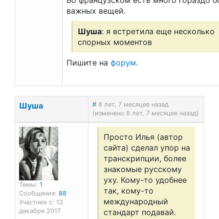
Во французском есть много гораздо б
важных вещей.
Шуша
: я встретила еще несколько
спорных моментов
Пишите на
форум
.
Шуша
#
8 лет, 7 месяцев назад
(изменено 8 лет, 7 месяцев назад)
Просто Илья (автор
сайта) сделал упор на
транскрипции, более
знакомые русскому
уху. Кому-то удобнее
Темы:
1
так, кому-то
Сообщения:
88
международный
Участник с: 13
стандарт подавай.
декабря 2017