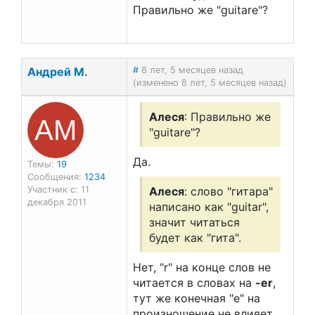
Правильно же "guitare"?
Андрей М.
#
8 лет, 5 месяцев назад
(изменено 8 лет, 5 месяцев назад)
АМ
Алеся
: Правильно же
"guitare"?
Да.
Темы:
19
Сообщения:
1234
Участник с: 11
Алеся
: слово "гитара"
декабря 2011
написано как "guitar",
значит читаться
будет как "гита".
Нет, "r" на конце слов не
читается в словах на
-er
,
тут же конечная "e" на
произношение не влияет.