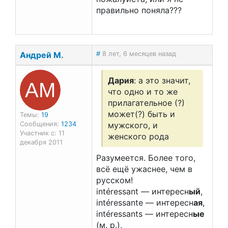
правильно поняла???
Андрей М.
#
8 лет, 6 месяцев назад
АМ
Дария
: а это значит,
что одно и то же
прилагательное (?)
может(?) быть и
Темы:
19
Сообщения:
1234
мужского, и
Участник с: 11
женского рода
декабря 2011
Разумеется. Более того,
всё ещё ужаснее, чем в
русском!
intéressant — интересн
ый
,
intéressante — интересн
ая
,
intéressants — интересн
ые
(м. р.),