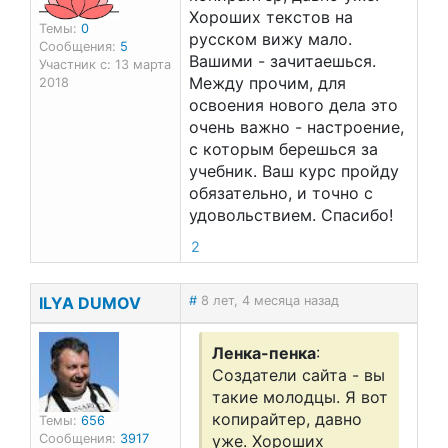
Хороших текстов на
Темы:
0
русском вижу мало.
Сообщения:
5
Вашими - зачитаешься.
Участник с: 13 марта
Между прочим, для
2018
освоения нового дела это
очень важно - настроение,
с которым берешься за
учебник. Ваш курс пройду
обязательно, и точно с
удовольствием. Спасибо!
2
ILYA DUMOV
#
8 лет, 4 месяца назад
Ленка-пенка
:
Создатели сайта - вы
такие молодцы. Я вот
копирайтер, давно
Темы:
656
Сообщения:
3917
уже. Хороших