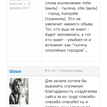
слова исключения: mille
Участник с: 13
[миль] - тысяча, ville [виль]
декабря 2017
- город, tranquille
[транкиль]. Это не
увеличит намного объем.
Тот, кто еще не знает -
будет запоминать, а тот
кто знает - улыбнется и
вспомнит как "тысячу
спокойных городов"....
Шуша
#
8 лет, 7 месяцев назад
Для начала хотела бы
выразить огромную
благодарность создателям
сайта за их труд! спасибо-
спасибо-спасибо! ну и
Темы:
1