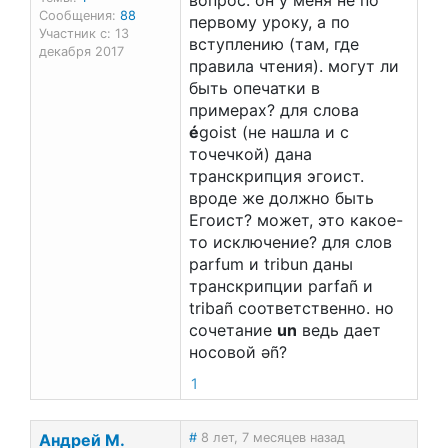
вопрос. он у меня не по
Сообщения:
88
первому уроку, а по
Участник с: 13
вступлению (там, где
декабря 2017
правила чтения). могут ли
быть опечатки в
примерах? для слова
é
goist (не нашла и с
точечкой) дана
транскрипция эгоист.
вроде же должно быть
Егоист? может, это какое-
то исключение? для слов
parfum и tribun даны
транскрипции parfаñ и
tribаñ соответственно. но
сочетание
un
ведь дает
носовой əñ?
1
Андрей М.
#
8 лет, 7 месяцев назад