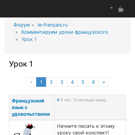
Форум
le-français.ru
Комментируем уроки французского
Урок 1
Урок 1
(current page)
«
1
2
3
4
5
6
»
Французский
#
8 лет, 10 месяцев назад
язык с
удовольствием
Начните писать к этому
уроку
свой
конспект!