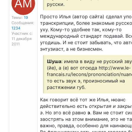
АМ
русски.
Просто Илья (автор сайта) сделал упо
Темы:
19
транскрипции, более знакомые русск
Сообщения:
1234
уху. Кому-то удобнее так, кому-то
Участник с:
международный стандарт подавай. Вс
11 декабря
угодишь. И не стоит забывать, что ав
2011
энтузиаст, а не бизнесмен.
Шуша
: имела в виду не русский зв
(йе), а (е) вот отсюда http://www.le-
francais.ru/lecons/prononciation/nuan
то есть звук э, произносимый на
растяжении губ.
Как говорит всё тот же Илья, нюанс
действительно есть
открытая и закры
э
. Но это всё равно
э
. Вам не стоит си
заострять на зтом внимание, это не т
важно, правда, особенно для наинающ