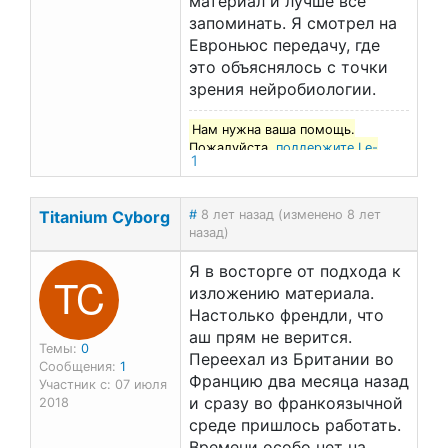
материал и лучше все
запоминать. Я смотрел на
Евроньюс передачу, где
это объяснялось с точки
зрения нейробиологии.
Нам нужна ваша помощь.
Пожалуйста,
поддержите Le-
1
francais.ru
!
Titanium Cyborg
#
8 лет назад (изменено 8 лет
назад)
Я в восторге от подхода к
TC
изложению материала.
Настолько френдли, что
аш прям не верится.
Темы:
0
Переехал из Британии во
Сообщения:
1
Францию два месяца назад
Участник с: 07 июля
и сразу во франкоязычной
2018
среде пришлось работать.
Времени особо нет на