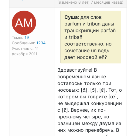
(изменено 8 лет, 7 месяцев назад)
АМ
Суша
: для слов
parfum и tribun даны
транскрипции parfаñ
и tribаñ
Темы:
19
Сообщения:
1234
соответственно. но
Участник с: 11
сочетание un ведь
декабря 2011
дает носовой əñ?
Здравствуйте! В
современном языке
осталосьь только три
носовых: [ɑ̃], [ɔ̃], [ɛ̃]. Тот, о
котором вы говрите [œ̃],
не выдержал конкуренции
с [ɛ̃]. Вернее, их по-
прежнему четыре, но
разницей между двумя из
них можно пренебречь. В