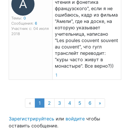
А
чтения и фонетика
французского", если я не
ошибаюсь, кадр из фильма
Темы:
0
"Амели", где на доске, на
Сообщения:
6
которую указывает
Участник с: 04 июля
учительница, написано
2018
"Les poules couvent souvent
au couvent", что гугл
транслейт переводит:
"куры часто живут в
монастыре". Все верно?))
1
(current page)
«
1
2
3
4
5
6
»
Зарегистрируйтесь
или
войдите
чтобы
оставить сообщение.