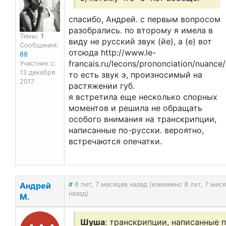
спасибо, Андрей. с первым вопросом
разобрались. по второму я имела в
Темы:
1
виду не русский звук (йе), а (е) вот
Сообщения:
отсюда http://www.le-
88
francais.ru/lecons/prononciation/nuance/
Участник с:
13 декабря
то есть звук э, произносимый на
2017
растяжении губ.
я встретила еще несколько спорных
моментов и решила не обращать
особого внимания на транскрипции,
написанные по-русски. вероятно,
встречаются опечатки.
Андрей
#
8 лет, 7 месяцев назад (изменено 8 лет, 7 мес
назад)
М.
Шуша
: транскрипции, написанные п