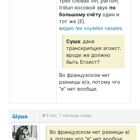
трёх словах
vin, parfum,
tribun
носовой звук
по
большому счёту
один и
тот же [ɛ̃].
видео
les voyelles nasales
Суша
: дана
транскрипция эгоист.
вроде же должно
быть Егоист?
Во французском нет
разницы е/э, потому что
"е" нет вообще.
Шуша
#
8 лет, 7 месяцев назад
Во французском нет разницы е/
э, потому что "е" нет вообще.