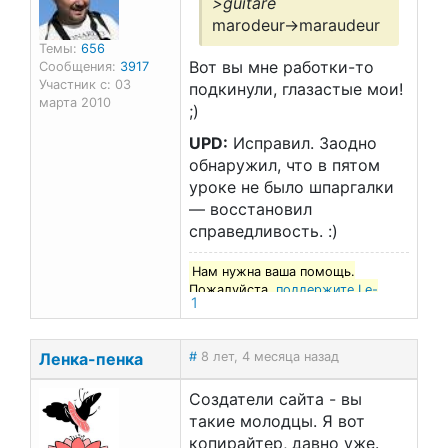
>guitare
marodeur->maraudeur
Темы:
656
Вот вы мне работки-то
Сообщения:
3917
Участник с: 03
подкинули, глазастые мои!
марта 2010
;)
UPD:
Исправил. Заодно
обнаружил, что в пятом
уроке не было шпаргалки
— восстановил
справедливость. :)
Нам нужна ваша помощь.
Пожалуйста,
поддержите Le-
1
francais.ru
!
Ленка-пенка
#
8 лет, 4 месяца назад
Создатели сайта - вы
такие молодцы. Я вот
копирайтер, давно уже.