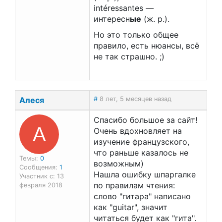
intéressantes —
интересн
ые
(ж. р.).
Но это только общее
правило, есть нюансы, всё
не так страшно. ;)
Алеся
#
8 лет, 5 месяцев назад
Спасибо большое за сайт!
А
Очень вдохновляет на
изучение французского,
что раньше казалось не
Темы:
0
возможным)
Сообщения:
1
Нашла ошибку шпаргалке
Участник с: 13
по правилам чтения:
февраля 2018
слово "гитара" написано
как "guitar", значит
читаться будет как "гита".