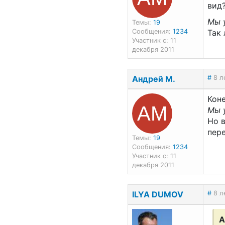
вид
Мы у
Темы:
19
Сообщения:
1234
Так 
Участник с: 11
декабря 2011
Андрей М.
#
8 л
Коне
АМ
Мы у
Но в
пере
Темы:
19
Сообщения:
1234
Участник с: 11
декабря 2011
ILYA DUMOV
#
8 л
А