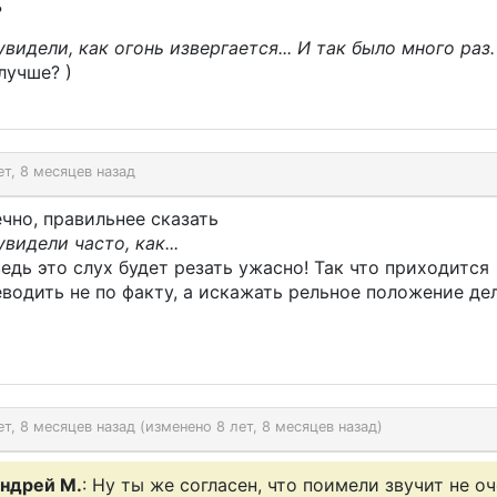
?
видели, как огонь извергается... И так было много раз.
лучше? )
ет, 8 месяцев назад
чно, правильнее сказать
видели часто, как...
едь это слух будет резать ужасно! Так что приходится
водить не по факту, а искажать рельное положение дел
ет, 8 месяцев назад (изменено 8 лет, 8 месяцев назад)
ндрей М.
: Ну ты же согласен, что поимели звучит не о