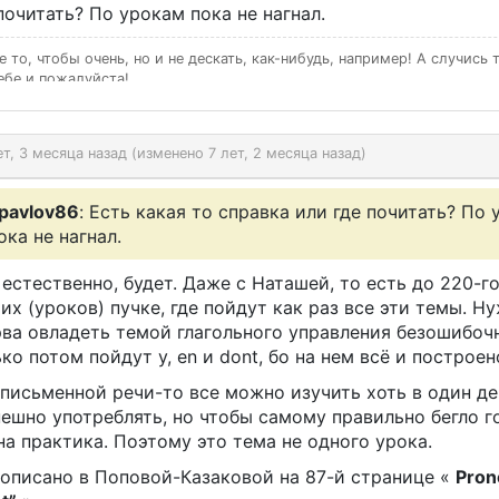
почитать? По урокам пока не нагнал.
е то, чтобы очень, но и не дескать, как-нибудь, например! А случись 
ебе и пожалуйста!
ет, 3 месяца назад (изменено 7 лет, 2 месяца назад)
pavlov86
: Есть какая то справка или где почитать? По
ока не нагнал.
 естественно, будет. Даже с Наташей, то есть до 220-го
их (уроков) пучке, где пойдут как раз все эти темы. Н
рва овладеть темой глагольного управления безошибоч
ко потом пойдут y, en и dont, бо на нем всё и построен
письменной речи-то все можно изучить хоть в один де
ешно употреблять, но чтобы самому правильно бегло г
а практика. Поэтому это тема не одного урока.
 описано в Поповой-Казаковой на 87-й странице «
Pron