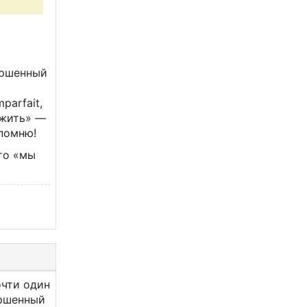
ершенный
parfait,
 жить» —
 помню!
это «мы
очти один
ершенный