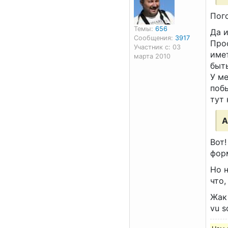
Пого
Темы:
656
Да и
Сообщения:
3917
Про
Участник с: 03
имет
марта 2010
быть
У м
поб
тут 
А
Вот!
фор
Но н
что,
Жак 
vu s