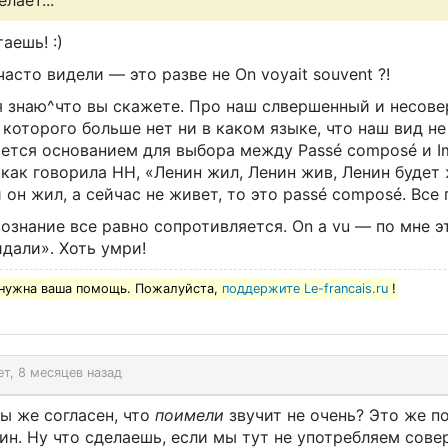
елает...
аешь! :)
асто видели — это разве не On voyait souvent ?!
я знаю^что вы скажете. Про наш слвершенный и несов
 которого больше нет ни в каком языке, что наш вид не
ется основанием для выбора между Passé composé и Im
 как говорила НН, «Ленин жил, Ленин жив, Ленин будет
 он жил, а сейчас не живет, то это passé composé. Все
ознание все равно сопротивляется. On a vu — по мне 
дали». Хоть умри!
нужна ваша помощь. Пожалуйста,
поддержите Le-francais.ru
!
ет, 8 месяцев назад
ы же согласен, что
поимели
звучит не очень? Это же п
ин. Ну что сделаешь, если мы тут не употребляем сов