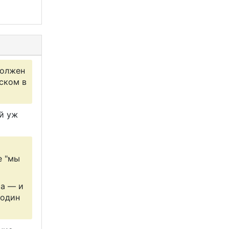
должен
ском в
ой уж
е "мы
та — и
 один