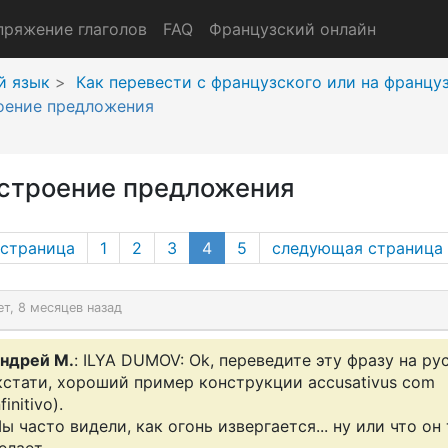
пряжение глаголов
FAQ
Французский онлайн
й язык
Как перевести с французского или на францу
оение предложения
строение предложения
(current page)
страница
1
2
3
4
5
следующая страница
ет, 8 месяцев назад
ндрей М.
: ILYA DUMOV: Ok, переведите эту фразу на ру
кстати, хороший пример конструкции accusativus com
nfinitivo).
ы часто видели, как огонь извергается... ну или что он