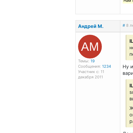
Нам 
Андрей М.
#
8 л
АМ
I
н
п
Темы:
19
Ну 
Сообщения:
1234
Участник с: 11
вари
декабря 2011
I
s
в
Ж
o
р