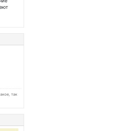
ние
меют
такое, так