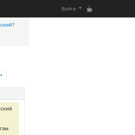
Войти
зский?
»
сский
 там