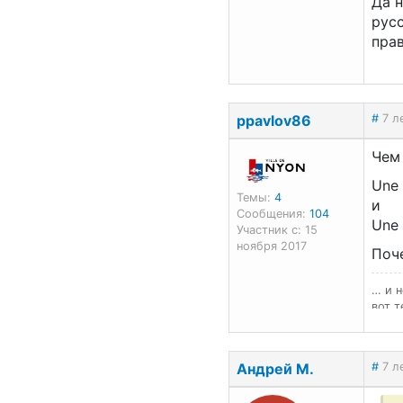
Да 
рус
прав
ppavlov86
#
7 л
Чем
Une 
Темы:
4
и
Сообщения:
104
Une 
Участник с: 15
ноября 2017
Поч
… и н
вот т
Андрей М.
#
7 л