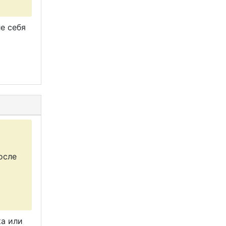
е себя
осле
ка или