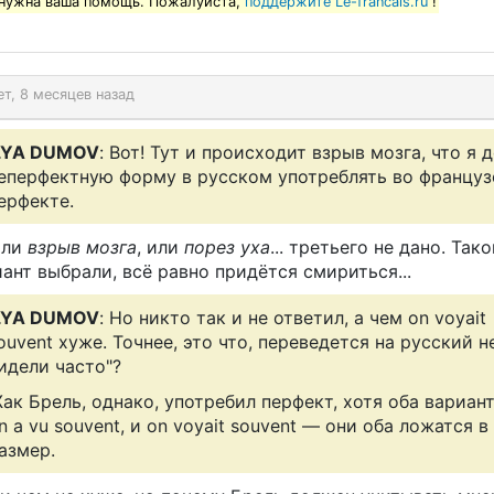
нужна ваша помощь. Пожалуйста,
поддержите Le-francais.ru
!
ет, 8 месяцев назад
LYA DUMOV
: Вот! Тут и происходит взрыв мозга, что я 
еперфектную форму в русском употреблять во француз
ерфекте.
или
взрыв мозга
, или
порез уха
... третьего не дано. Так
ант выбрали, всё равно придётся смириться...
LYA DUMOV
: Но никто так и не ответил, а чем on voyait
ouvent хуже. Точнее, это что, переведется на русский н
идели часто"?
ак Брель, однако, употребил перфект, хотя оба вариан
n a vu souvent, и on voyait souvent — они оба ложатся в
азмер.