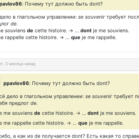
pavlov86
: Почему тут должно быть dont?
дело в глагольном управлении:
se souvenir
требует посл
длог
de
.
e souviens
de
cette histoire. → …
dont
je me souviens.
e rappelle cette histoire. → …
que
je me rappelle.
ет, 3 месяца назад
ppavlov86
: Почему тут должно быть dont?
сё дело в глагольном управлении:
se souvenir
требует п
ебя предлог
de
.
e me souviens
de
cette histoire. → …
dont
je me souviens.
e me rappelle cette histoire. → …
que
je me rappelle.
ибо, а как из de получается dont? Есть какая то справ