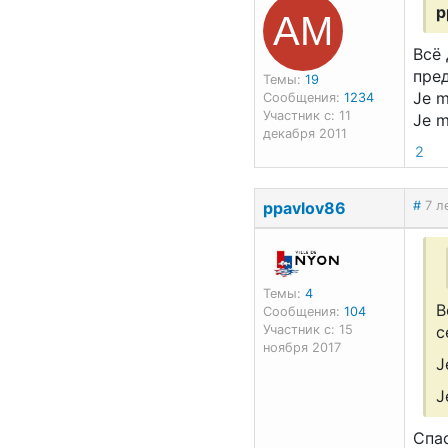
АМ
p
Всё 
пре
Темы:
19
Je m
Сообщения:
1234
Участник с: 11
Je m
декабря 2011
2
ppavlov86
#
7 л
Темы:
4
В
Сообщения:
104
Участник с: 15
с
ноября 2017
J
J
Спас