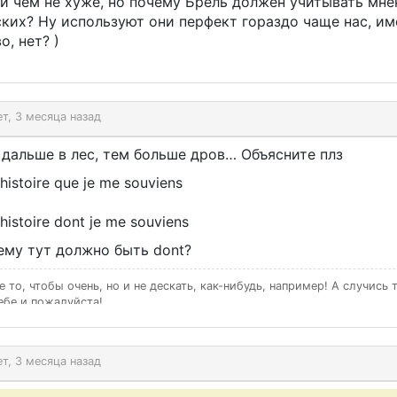
ни чем не хуже, но почему Брель должен учитывать мне
ских? Ну используют они перфект гораздо чаще нас, и
о, нет? )
ет, 3 месяца назад
 дальше в лес, тем больше дров… Объясните плз
histoire que je me souviens
histoire dont je me souviens
ему тут должно быть dont?
е то, чтобы очень, но и не дескать, как-нибудь, например! А случись 
ебе и пожалуйста!
ет, 3 месяца назад