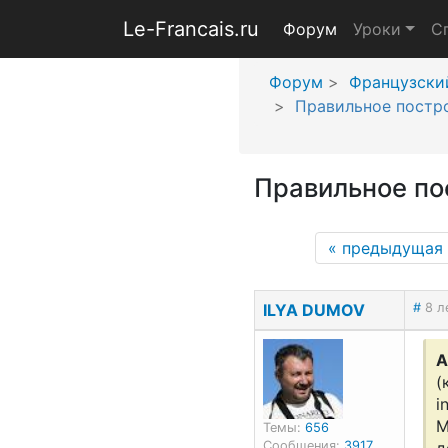
Le-Francais.ru
Форум
Уроки
С
Форум
Французски
Правильное постр
Правильное по
«
предыдущая 
ILYA DUMOV
#
8 л
А
(
i
М
Темы:
656
Сообщения:
3917