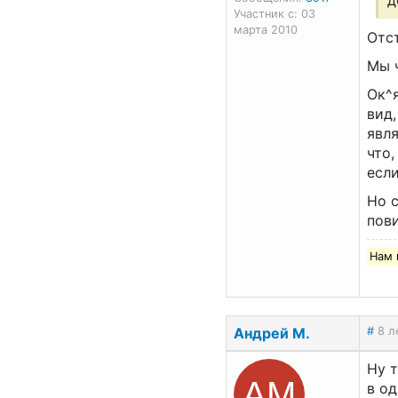
д
Участник с: 03
марта 2010
Отст
Мы ч
Ок^
вид,
явля
что,
если
Но с
пови
Нам 
Андрей М.
#
8 л
Ну т
АМ
в од