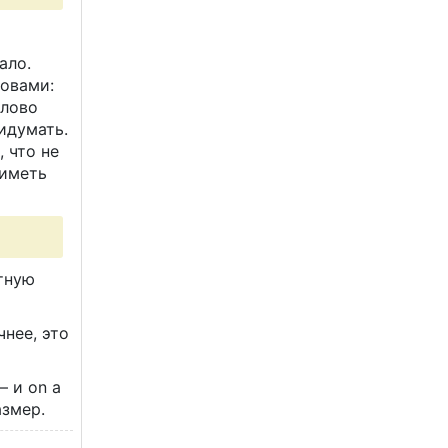
ало.
ловами:
слово
идумать.
 что не
 иметь
ктную
чнее, это
— и on a
азмер.