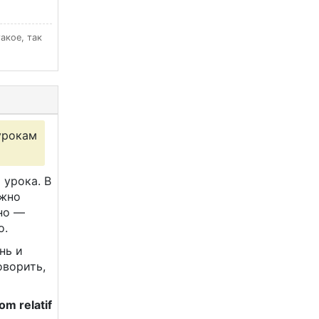
такое, так
 урокам
 урока. В
ужно
но —
о.
нь и
оворить,
om relatif