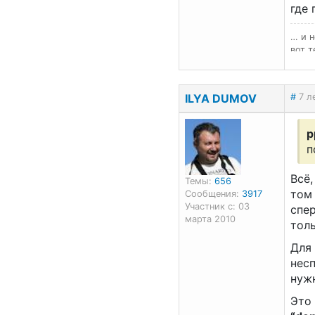
где 
… и н
вот т
ILYA DUMOV
#
7 л
p
п
Всё,
Темы:
656
том 
Сообщения:
3917
Участник с: 03
спе
марта 2010
толь
Для 
несп
нужн
Это