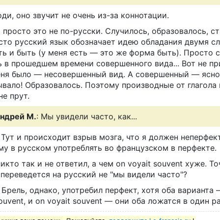
ди, оно звучит не очень из-за коннотации.
 просто это не по-русски. Случилось, образовалось, ст
сто русский язык обозначает идею обладания двумя с
ь и быть (у меня есть — это же форма быть). Просто 
 в прошедшем времени совершенного вида... Вот не пр
еня было — несовершенный вид. А совершенный — ясно,
ывало! Образовалось. Поэтому производные от глагола
не прут.
ндрей М.
: Мы увидели часто, как...
 Тут и происходит взрыв мозга, что я должен неперфе
му в русском употреблять во французском в перфекте.
икто так и не ответил, а чем on voyait souvent хуже. То
 переведется на русский не "мы видели часто"?
Брель, однако, употребил перфект, хотя оба варианта 
ouvent, и on voyait souvent — они оба ложатся в один р