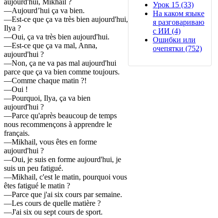
aujourd'hui, Mikhail ?
Урок 15 (33)
—Aujourd’hui ça va bien.
На каком языке
—Est-ce que ça va très bien aujourd'hui,
я разговариваю
Ilya ?
с ИИ (4)
—Oui, ça va très bien aujourd'hui.
Ошибки или
—Est-ce que ça va mal, Anna,
очепятки (752)
aujourd'hui ?
—Non, ça ne va pas mal aujourd'hui
parce que ça va bien comme toujours.
—Comme chaque matin ?!
—Oui !
—Pourquoi, Ilya, ça va bien
aujourd'hui ?
—Parce qu'après beaucoup de temps
nous recommençons à apprendre le
français.
—Mikhail, vous êtes en forme
aujourd'hui ?
—Oui, je suis en forme aujourd'hui, je
suis un peu fatigué.
—Mikhail, c'est le matin, pourquoi vous
êtes fatigué le matin ?
—Parce que j'ai six cours par semaine.
—Les cours de quelle matière ?
—J'ai six ou sept cours de sport.