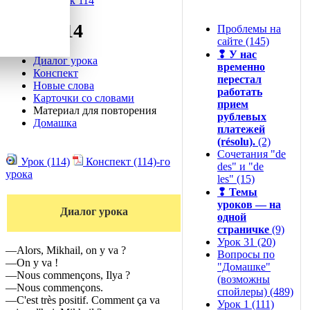
Урок 114
Урок 114
Проблемы на
сайте (145)
❢
У нас
Диалог урока
временно
Конспект
перестал
Новые слова
работать
Карточки со словами
прием
Материал для повторения
рублевых
Домашка
платежей
(résolu).
(2)
Сочетания "de
Урок (114)
Конспект (114)-го
des" и "de
урока
les" (15)
❢
Темы
уроков — на
Диалог урока
одной
страничке
(9)
Урок 31 (20)
—Alors, Mikhail, on y va ?
Вопросы по
—On y va !
"Домашке"
—Nous commençons, Ilya ?
(возможны
—Nous commençons.
спойлеры) (489)
—C'est très positif. Comment ça va
Урок 1 (111)