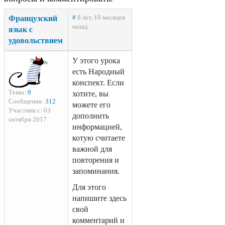
Французский
#
8 лет, 10 месяцев
назад
язык с
удовольствием
У этого урока
есть Народный
конспект. Если
Темы:
9
хотите, вы
Сообщения:
312
можете его
Участник с: 03
дополнить
октября 2017
информацией,
котую считаете
важной для
повторения и
запоминания.
Для этого
напишите здесь
свой
комментарий и