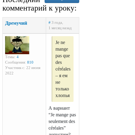
комментарий к уроку:
Дремучий
#
3 года,
1 месяц назад
Je ne
mange
pas que
Темы:
4
des
Сообщения:
810
Участник с: 22 июня
céréales
2022
– я ем
не
только
хлопья
А вариант
“Je mange pas
seulement des
céréales”
допустим?