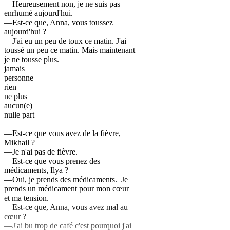
—Heureusement non, je ne suis pas
enrhumé aujourd'hui.
—Est-ce que, Anna, vous toussez
aujourd'hui ?
—J'ai eu un peu de toux ce matin. J'ai
toussé un peu ce matin. Mais maintenant
je ne tousse plus.
jamais
personne
rien
ne plus
aucun(e)
nulle part
—Est-ce que vous avez de la fièvre,
Mikhail ?
—Je n'ai pas de fièvre.
—Est-ce que vous prenez des
médicaments, Ilya ?
—Oui, je prends des médicaments. Je
prends un médicament pour mon cœur
et ma tension.
—Est-ce que, Anna, vous avez mal au
cœur ?
—J'ai bu trop de café c'est pourquoi j'ai