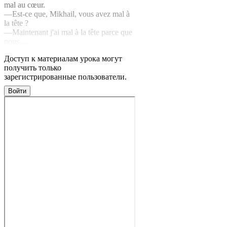
mal au cœur.
—Est-ce que, Mikhail, vous avez mal à
la tête ?
—Maintenant j'ai mal à la tête parce que
nous ...
Доступ к материалам урока могут
получить только
зарегистрированные пользователи.
Войти