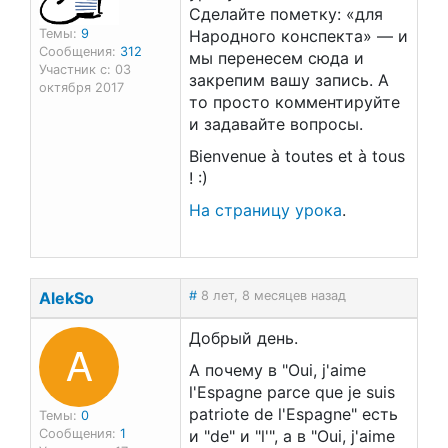
Сделайте пометку: «для
Темы:
9
Народного конспекта» — и
Сообщения:
312
мы перенесем сюда и
Участник с: 03
закрепим вашу запись. А
октября 2017
то просто комментируйте
и задавайте вопросы.
Bienvenue à toutes et à tous
! :)
На страницу урока
.
AlekSo
#
8 лет, 8 месяцев назад
Добрый день.
A
А почему в "Oui, j'aime
l'Espagne parce que je suis
patriote de l'Espagne" есть
Темы:
0
Сообщения:
1
и "de" и "l'", а в "Oui, j'aime