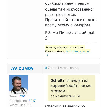
учебных целях и какие
сцены там искусственно
разыгрываются.
Правильней относиться ко
всему этому с юмором.
P.S. Но Питер лучший, да!
;))
Нам нужна ваша помощь.
Пожалуйста,
поддержите Le-
3
francais.ru
!
ILYA DUMOV
#
7 лет, 1 месяц назад
Schultz
: Илья, у вас
хороший сайт, прямо
скажем -
замечательный.
Темы:
656
Сообщения:
3917
Участник с: 03
Спасибо за высокую