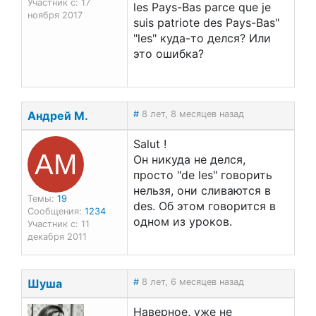
Участник с: 17
les Pays-Bas parce que je
ноября 2017
suis patriote des Pays-Bas"
"les" куда-то делся? Или
это ошибка?
Андрей М.
#
8 лет, 8 месяцев назад
Salut !
АМ
Он никуда не делся,
просто "de les" говорить
нельзя, они сливаются в
Темы:
19
des. Об этом говорится в
Сообщения:
1234
одном из уроков.
Участник с: 11
декабря 2011
Шуша
#
8 лет, 6 месяцев назад
Наверное, уже не