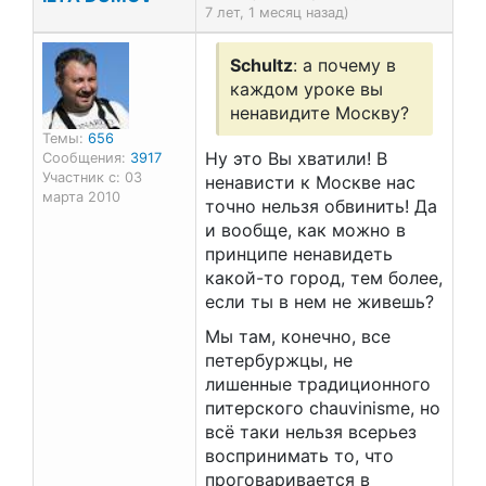
7 лет, 1 месяц назад)
Schultz
: а почему в
каждом уроке вы
ненавидите Москву?
Темы:
656
Ну это Вы хватили! В
Сообщения:
3917
Участник с: 03
ненависти к Москве нас
марта 2010
точно нельзя обвинить! Да
и вообще, как можно в
принципе ненавидеть
какой-то город, тем более,
если ты в нем не живешь?
Мы там, конечно, все
петербуржцы, не
лишенные традиционного
питерского chauvinisme, но
всё таки нельзя всерьез
воспринимать то, что
проговаривается в