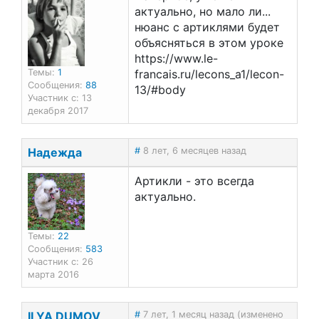
актуально, но мало ли...
нюанс с артиклями будет
объясняться в этом уроке
https://www.le-
francais.ru/lecons_a1/lecon-
Темы:
1
Сообщения:
88
13/#body
Участник с: 13
декабря 2017
Надежда
#
8 лет, 6 месяцев назад
Артикли - это всегда
актуально.
Темы:
22
Сообщения:
583
Участник с: 26
марта 2016
ILYA DUMOV
#
7 лет, 1 месяц назад (изменено