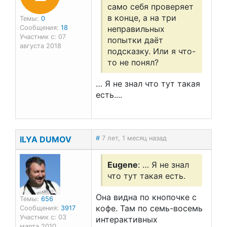
само себя проверяет
в конце, а на три
Темы:
0
Сообщения:
18
неправильных
Участник с: 07
попытки даёт
августа 2018
подсказку. Или я что-
то не понял?
… Я не знал что тут такая
есть....
ILYA DUMOV
#
7 лет, 1 месяц назад
Eugene
: … Я не знал
что тут такая есть.
Она видна по кнопочке с
Темы:
656
кофе. Там по семь-восемь
Сообщения:
3917
Участник с: 03
интерактивных
марта 2010