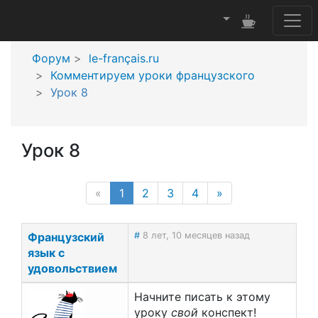
Форум
le-français.ru
Комментируем уроки французского
Урок 8
Урок 8
(current page)
«
1
2
3
4
»
Французский
#
8 лет, 10 месяцев назад
язык с
удовольствием
Начните писать к этому
уроку
свой
конспект!