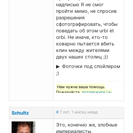
надписью Я не смог
пройти мимо, не спросив
разрешения
сфотографировать, чтобы
поведать об этом urbi et
orbi. Не иначе, кто-то
коварно пытается вбить
клин между жителями
двух наших столиц ;))
Фоточки под спойлером
;)
Нам нужна ваша помощь.
Пожалуйста,
поддержите Le-
francais.ru
!
Schultz
#
7 лет, 1 месяц назад
Это, конечно же, злобные
империалисты,