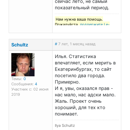
сейчас лето, не самый
показательный период.
Нам нужна ваша помощь.
Пожалуйста,
поддержите Le-
francais.ru
!
Schultz
#
7 лет, 1 месяц назад
Илья. Статистика
впечатляет, если мерить в
Екатеринбургах, то сайт
посетило два города.
Темы:
0
Примерно.
Сообщения:
4
И я, увы, оказался прав -
Участник с: 02 июня
нас мало, нас адски мало.
2019
Жаль. Проект очень
хороший, для тех кто
понимает.
Ilya Schultz