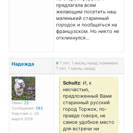
предлагала всем
желающим посетить наш
маленький старинный
городок и пообщаться на
французском. Но никто не
откликнулся…
Надежда
#
7 лет, 1 месяц назад (изменено
7 лет, 1 месяц назад)
Schultz
: И, к
несчастью,
предложенный Вами
старинный русский
Темы:
22
Сообщения:
583
город Торжок, по-
Участник с: 26
правде говоря, не
марта 2016
самое удобное место
для встречи ни