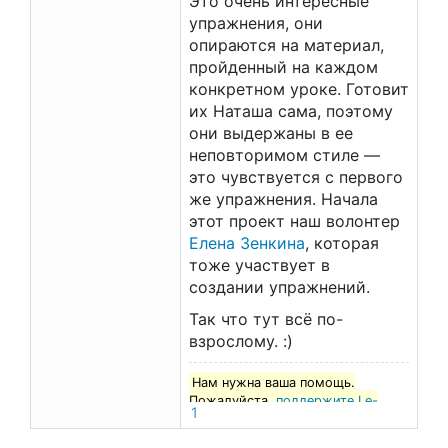
Это очень интересные
упражнения, они
опираются на материал,
пройденный на каждом
конкретном уроке. Готовит
их Наташа сама, поэтому
они выдержаны в ее
неповторимом стиле —
это чувствуется с первого
же упражнения. Начала
этот проект наш волонтер
Елена Зенкина
, которая
тоже участвует в
создании упражнений.
Так что тут всё по-
взрослому. :)
Нам нужна ваша помощь.
Пожалуйста,
поддержите Le-
1
francais.ru
!