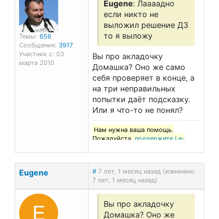
Eugene
: Лаааадно
если никто не
выложил решение ДЗ
то я выложу
Темы:
656
Сообщения:
3917
Участник с: 03
Вы про акладочку
марта 2010
Домашка? Оно же само
себя проверяет в конце, а
на три неправильных
попытки даёт подсказку.
Или я что-то не понял?
Нам нужна ваша помощь.
Пожалуйста,
поддержите Le-
francais.ru
!
Eugene
#
7 лет, 1 месяц назад (изменено
7 лет, 1 месяц назад)
E
Вы про акладочку
Домашка? Оно же