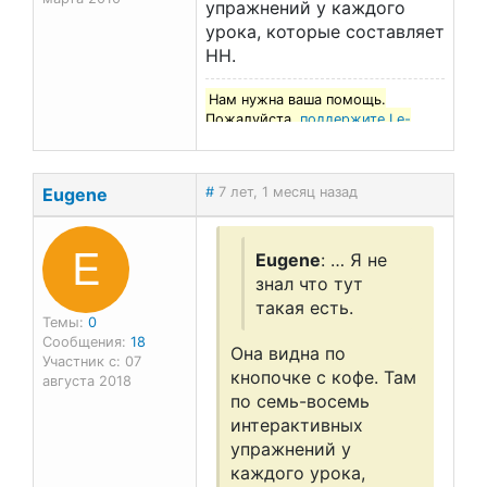
упражнений у каждого
урока, которые составляет
НН.
Нам нужна ваша помощь.
Пожалуйста,
поддержите Le-
francais.ru
!
Eugene
#
7 лет, 1 месяц назад
E
Eugene
: … Я не
знал что тут
такая есть.
Темы:
0
Сообщения:
18
Она видна по
Участник с: 07
кнопочке с кофе. Там
августа 2018
по семь-восемь
интерактивных
упражнений у
каждого урока,