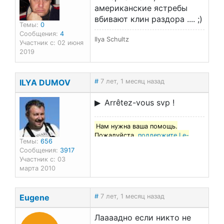
американские ястребы
вбивают клин раздора .... ;)
Темы:
0
Сообщения:
4
Ilya Schultz
Участник с: 02 июня
2019
ILYA DUMOV
#
7 лет, 1 месяц назад
Arrêtez-vous svp !
Нам нужна ваша помощь.
Пожалуйста,
поддержите Le-
Темы:
656
francais.ru
!
Сообщения:
3917
Участник с: 03
марта 2010
Eugene
#
7 лет, 1 месяц назад
Лаааадно если никто не