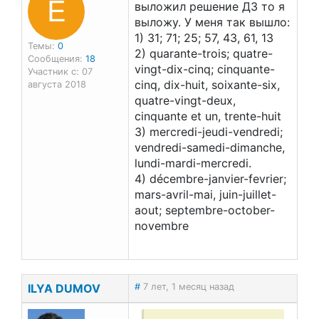
E
выложил решение ДЗ то я
выложу. У меня так вышло:
1) 31; 71; 25; 57, 43, 61, 13
Темы:
0
2) quarante-trois; quatre-
Сообщения:
18
vingt-dix-cinq; cinquante-
Участник с: 07
cinq, dix-huit, soixante-six,
августа 2018
quatre-vingt-deux,
cinquante et un, trente-huit
3) mercredi-jeudi-vendredi;
vendredi-samedi-dimanche,
lundi-mardi-mercredi.
4) décembre-janvier-fevrier;
mars-avril-mai, juin-juillet-
aout; septembre-october-
novembre
ILYA DUMOV
#
7 лет, 1 месяц назад