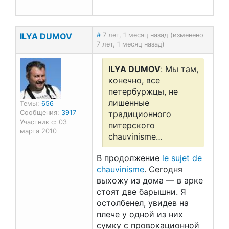
ILYA DUMOV
#
7 лет, 1 месяц назад (изменено
7 лет, 1 месяц назад)
ILYA DUMOV
: Мы там,
конечно, все
петербуржцы, не
лишенные
Темы:
656
Сообщения:
3917
традиционного
Участник с: 03
питерского
марта 2010
chauvinisme…
В продолжение
le sujet de
chauvinisme
. Сегодня
выхожу из дома — в арке
стоят две барышни. Я
остолбенел, увидев на
плече у одной из них
сумку с провокационной