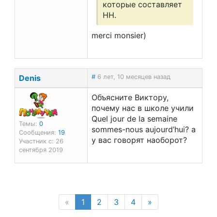
которые составляет
НН.
merci monsier)
Dеnis
#
6 лет, 10 месяцев назад
Объясните Виктору,
почему нас в школе учили
Quel jour de la semaine
Темы:
0
sommes-nous aujourd’hui? а
Сообщения:
19
у вас говорят наоборот?
Участник с: 26
сентября 2019
(current page)
«
1
2
3
4
»