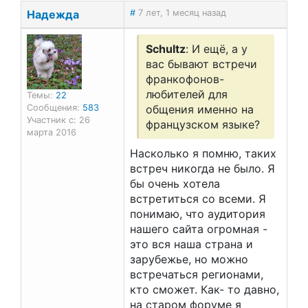
Надежда
#
7 лет, 1 месяц назад
Schultz
: И ещё, а у
вас бывают встречи
франкофонов-
любителей для
Темы:
22
Сообщения:
583
общения именно на
Участник с: 26
французском языке?
марта 2016
Насколько я помню, таких
встреч никогда не было. Я
бы очень хотела
встретиться со всеми. Я
понимаю, что аудитория
нашего сайта огромная -
это вся наша страна и
зарубежье, но можно
встречаться регионами,
кто сможет. Как- то давно,
на старом форуме я