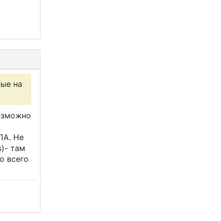
ные на
возможно
ПА. Не
)- там
о всего