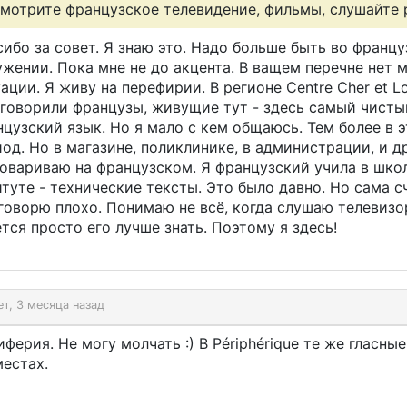
мотрите французское телевидение, фильмы, слушайте 
ибо за совет. Я знаю это. Надо больше быть во франц
жении. Пока мне не до акцента. В ващем перечне нет 
ации. Я живу на перефирии. В регионе Centre Cher et Lo
 говорили французы, живущие тут - здесь самый чисты
цузский язык. Но я мало с кем общаюсь. Тем более в э
од. Но в магазине, поликлинике, в администрации, и д
овариваю на французском. Я французский учила в школ
туте - технические тексты. Это было давно. Но сама с
говорю плохо. Понимаю не всё, когда слушаю телевизо
тся просто его лучше знать. Поэтому я здесь!
ет, 3 месяца назад
ферия. Не могу молчать :) В Périphérique те же гласные
местах.