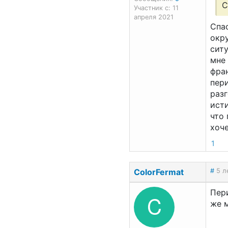
С
Участник с: 11
апреля 2021
Спас
окру
ситу
мне
фран
пери
разг
исти
что 
хоче
1
ColorFermat
#
5 л
Пери
C
же 