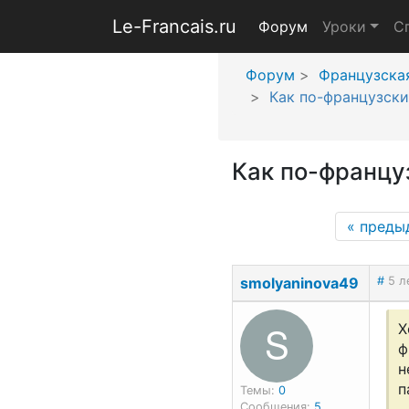
Le-Francais.ru
Форум
Уроки
С
Форум
Французска
Как по-французски
Как по-францу
«
преды
smolyaninova49
#
5 л
S
Х
ф
н
п
Темы:
0
Сообщения:
5