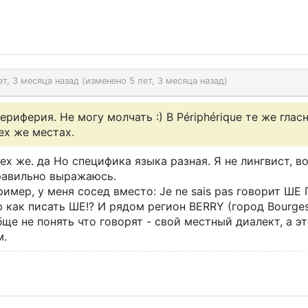
ет, 3 месяца назад (изменено 5 лет, 3 месяца назад)
ериферия. Не могу молчать :) В Périphérique те же глас
ех же местах.
ех же. да Но специфика языка разная. Я не лингвист, 
равильно выражаюсь.
имер, у меня сосед вместо: Je ne sais pas говорит ШЕ 
 как писать ШЕ!? И рядом регион BERRY (город Bourges
ще не понять что говорят - свой местный диалект, а эт
м.