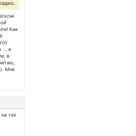
радио.
узском
мой
ire! Как
й
тот
р … я
е, в
читаю,
р. Мне
 на тех