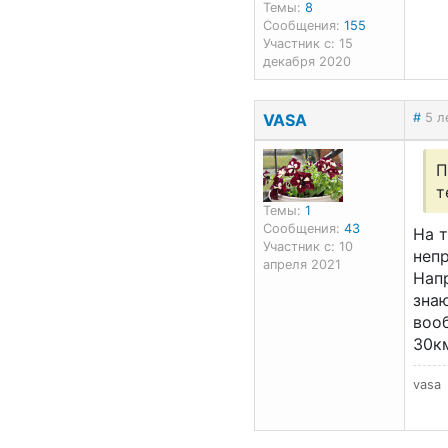
Темы:
8
Сообщения:
155
Участник с: 15
декабря 2020
VASA
#
5 л
П
т
Темы:
1
Сообщения:
43
На т
Участник с: 10
неп
апреля 2021
Напр
знаю
вооб
30к
vasa