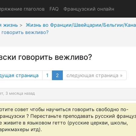
пряжение глаголов
FAQ
Французский онлайн
я жизнь
Жизнь во Франции/Швейцарии/Бельгии/Кан
 говорить вежливо?
зски говорить вежливо?
(current page)
дущая страница
1
2
следующая страница
»
ет, 3 месяца назад
отите совет чтобы научиться говорить свободно по-
ранцузски ? Перестаньте преподавать русский францу
е живите в языковом гетто (русские церкви, школы,
арикмахеры итд).