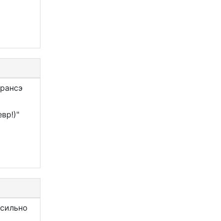
франсэ
вр!)"
 сильно