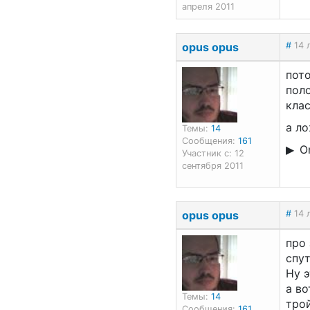
апреля 2011
opus opus
#
14 
пото
пол
кла
а ло
Темы:
14
Сообщения:
161
On
Участник с: 12
сентября 2011
opus opus
#
14 
про 
спут
Ну э
а во
Темы:
14
тро
Сообщения:
161