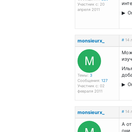
инте
Участник с: 20
апреля 2011
On
monsieurx_
#
14 
Може
M
изуч
Илья
доба
Темы:
3
Сообщения:
127
On
Участник с: 02
февраля 2011
monsieurx_
#
14 
А от
M
они