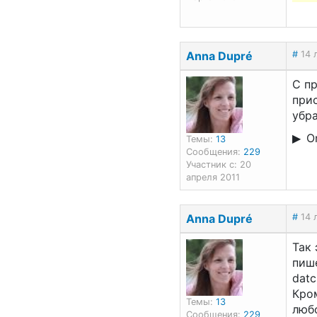
Anna Dupré
#
14 
С пр
прис
убра
On
Темы:
13
Сообщения:
229
Участник с: 20
апреля 2011
Anna Dupré
#
14 
Так 
пиш
datc
Кром
Темы:
13
люб
Сообщения:
229