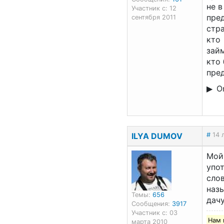
не в
Участник с: 12
пре
сентября 2011
стра
кто
займ
кто
пре
On
ILYA DUMOV
#
14 
Мой 
упо
слов
наз
Темы:
656
дачу
Сообщения:
3917
Участник с: 03
Нам 
марта 2010