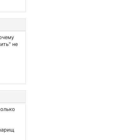
Почему
ить" не
только
оварищ