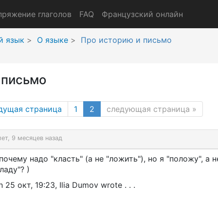
пряжение глаголов
FAQ
Французский онлайн
й язык
О языке
Про историю и письмо
 письмо
(current page)
дущая страница
1
2
следующая страница
»
лет, 9 месяцев назад
почему надо "класть" (а не "ложить"), но я "положу", а н
ладу"? )
 25 окт, 19:23, Ilia Dumov wrote . . .