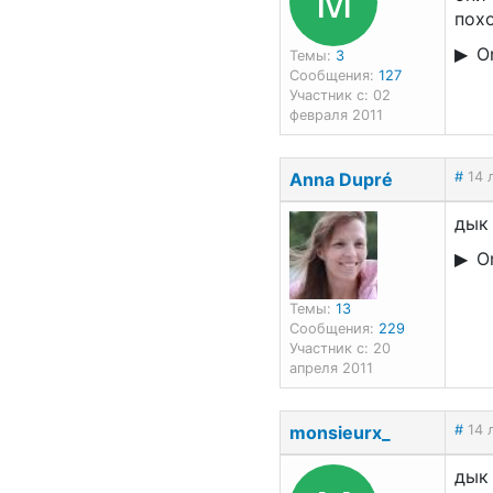
похо
On
Темы:
3
Сообщения:
127
Участник с: 02
февраля 2011
Anna Dupré
#
14 
дык 
O
Темы:
13
Сообщения:
229
Участник с: 20
апреля 2011
monsieurx_
#
14 
дык 