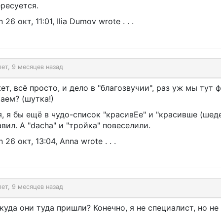
ресуется.
 26 окт, 11:01, Ilia Dumov wrote . . .
лет, 9 месяцев назад
т, всё просто, и дело в "благозвучии", раз уж мы тут 
аем? (шутка!)
, я бы ещё в чудо-список "красивЕе" и "красивше (шеде
вил. А "dacha" и "тройка" повеселили.
 26 окт, 13:04, Anna wrote . . .
лет, 9 месяцев назад
куда они туда пришли? Конечно, я не специалист, но не