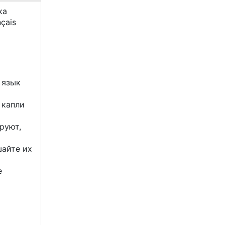
ка
nçais
 язык
 капли
руют,
шайте их
е