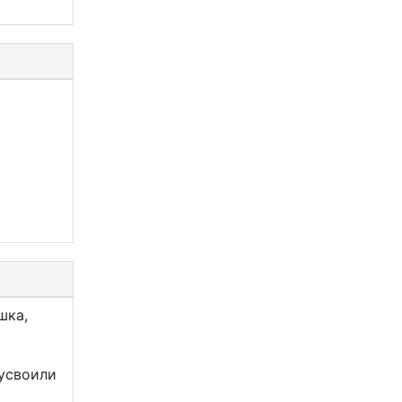
шка,
 усвоили