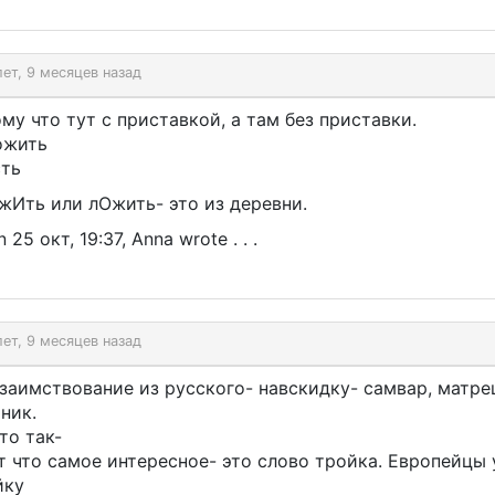
лет, 9 месяцев назад
му что тут с приставкой, а там без приставки.
ожить
сть
жИть или лОжить- это из деревни.
 25 окт, 19:37, Anna wrote . . .
лет, 9 месяцев назад
заимствование из русского- навскидку- самвар, матре
ник.
то так-
т что самое интересное- это слово тройка. Европейцы
йку