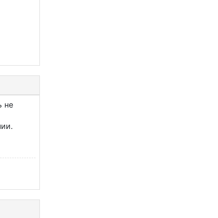
ь не
ии.