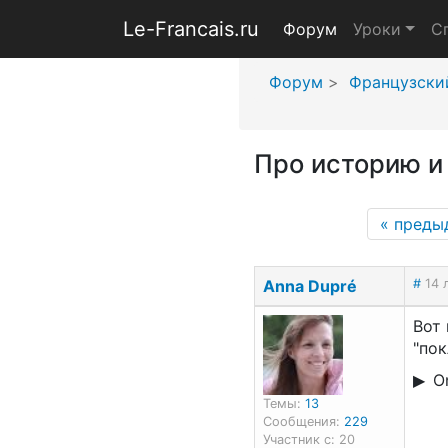
Le-Francais.ru
Форум
Уроки
С
Форум
Французски
Про историю и
«
преды
Anna Dupré
#
14 
Вот 
"пок
On
Темы:
13
Сообщения:
229
Участник с: 20