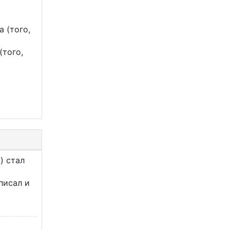
 (того,
(того,
) стал
 писал и