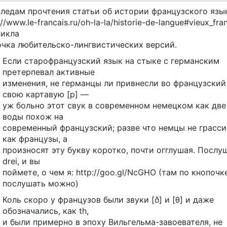
следам прочтения статьи об истории французского язы
://www.le-francais.ru/oh-la-la/historie-de-langue#vieux_fra
никла
очка любительско-лингвистических версий.
Если старофранцузский язык на стыке с германским
претерпевал активные
изменения, не германцы ли привнесли во французский
свою картавую [р] —
уж больно этот свук в современном немецком как две
воды похож на
современный французский; разве что немцы не грасси
как французы, а
произносят эту букву коротко, почти огглушая. Послу
drei, и вы
поймете, о чем я: http://goo.gl/NcGHO (там по кнопочк
послушать можно)
Коль скоро у французов были звуки [ð] и [θ] и даже
обозначались, как th,
и были примерно в эпоху Вильгельма-завоевателя, не