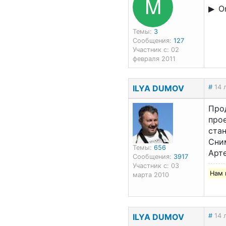
M
On
Темы:
3
Сообщения:
127
Участник с: 02
февраля 2011
ILYA DUMOV
#
14 
Прод
про
ста
Сни
Темы:
656
Арт
Сообщения:
3917
Участник с: 03
Нам 
марта 2010
ILYA DUMOV
#
14 