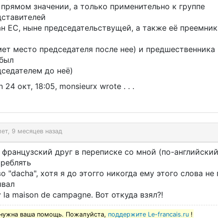
 прямом значении, а только применительно к группе
дставителей
н ЕС, ныне председательствущей, а также её преемника
ет место председателя после нее) и предшественника 
 был
дседателем до неё)
 24 окт, 18:05, monsieurx wrote . . .
лет, 9 месяцев назад
французский друг в переписке со мной (по-английский
треблять
о "dacha", хотя я до этогго никогда ему этого слова не
ывал
 la maison de campagne. Вот откуда взял?!
нужна ваша помощь. Пожалуйста,
поддержите Le-francais.ru
!