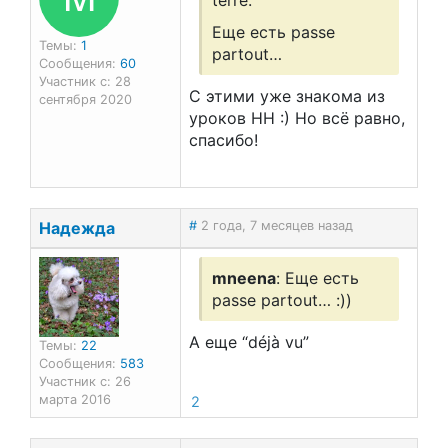
terre.
Еще есть passe
Темы:
1
partout…
Сообщения:
60
Участник с: 28
С этими уже знакома из
сентября 2020
уроков НН :) Но всё равно,
спасибо!
Надежда
#
2 года, 7 месяцев назад
mneena
: Еще есть
passe partout… :))
А еще “déjà vu”
Темы:
22
Сообщения:
583
Участник с: 26
марта 2016
2