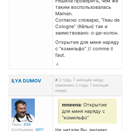
Решила проверить, чем же
таким воспользовалась
Maman.
Согласно словарю, “l’eau de
Cologne” (Кёльн) так и
заимствовано: о-де-колон.
Открытие для меня наряду
с “комильфо” // comme il
faut.
4
ILYA DUMOV
#
2 года, 7 месяцев назад
(изменено 2 года, 7 месяцев
назад)
mneena
: Открытие
для меня наряду с
“комильфо”
Темы:
656
Не читали Вы, видимо,
Сообщения:
3917