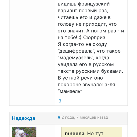
видишь французский
вариант первый раз,
читаешь его и даже в
голову не приходит, что
это значит. А потом раз - и
на тебе! :) Сюрприз
Я когда-то не сходу
“дешифровала”, что такое
“мадемуазель”, когда
увидела его в русском
тексте русскими буквами.
В устной речи оно
покороче звучало: а-ля
“мамзель”
3
Надежда
#
2 года, 7 месяцев назад
mneena
: Но тут