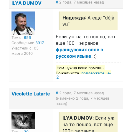
ILYA DUMOV
#
2 года, 7 месяцев назад
Надежда
: А еще “déjà
vu”
Если уж на то пошло, вот
Темы:
656
еще 100+ экранов
Сообщения:
3917
Участник с: 03
французских слов в
марта 2010
русском языке
. :)
Нам нужна ваша помощь.
Пожалуйста,
поддержите Le-
2
francais.ru
!
Vicolette Latarte
#
2 года, 7 месяцев назад
(изменено 2 года, 7 месяцев
назад)
ILYA DUMOV
: Если уж
на то пошло, вот еще
100+ экранов
Темы:
20