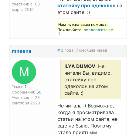
Участник с: 03
статейку про одеколон
на
марта 2010
этом сайте. :)
Нам нужна ваша помощь.
Пожалуйста,
поддержите Le-
1
francais.ru
!
mneena
#
2 года, 7 месяцев назад
M
ILYA DUMOV
: Не
читали Вы, видимо,
статейку про
одеколон на этом
Темы:
1
Сообщения:
60
сайте. :)
Участник с: 28
сентября 2020
Не читала :) Возможно,
когда я просматривала
статьи на этом сайте, ее
еще не было. Поэтому
стало приятным