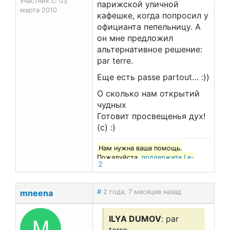
Участник с: 03
парижской уличной
марта 2010
кафешке, когда попросил у
официанта пепельницу. А
он мне предложил
альтернативное решение:
par terre.
Еще есть passe partout… :))
О сколько нам открытий
чудных
Готовит просвещенья дух!
(с) :)
Нам нужна ваша помощь.
Пожалуйста,
поддержите Le-
2
francais.ru
!
mneena
#
2 года, 7 месяцев назад
M
ILYA DUMOV
: par