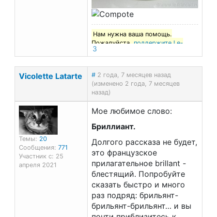
Нам нужна ваша помощь.
Пожалуйста,
поддержите Le-
3
francais.ru
!
Vicolette Latarte
#
2 года, 7 месяцев назад
(изменено 2 года, 7 месяцев
назад)
Мое любимое слово:
Бриллиант.
Темы:
20
Долгого рассказа не будет,
Сообщения:
771
это французское
Участник с: 25
прилагательное brillant -
апреля 2021
блестящий. Попробуйте
сказать быстро и много
раз подряд: брильянт-
брильянт-брильянт… и вы
почти приблизитесь к