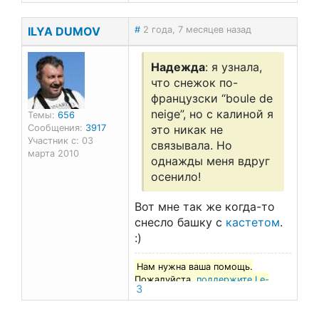
ILYA DUMOV
#
2 года, 7 месяцев назад
Надежда
: я узнала,
что снежок по-
французски “boule de
neige”, но с калиной я
Темы:
656
Сообщения:
3917
это никак не
Участник с: 03
связывала. Но
марта 2010
однажды меня вдруг
осенило!
Вот мне так же когда-то
снесло башку с
кастетом
.
:)
Нам нужна ваша помощь.
Пожалуйста,
поддержите Le-
3
francais.ru
!