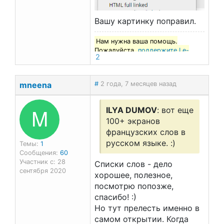
Вашу картинку поправил.
Нам нужна ваша помощь.
Пожалуйста,
поддержите Le-
2
francais.ru
!
mneena
#
2 года, 7 месяцев назад
M
ILYA DUMOV
: вот еще
100+ экранов
французских слов в
русском языке. :)
Темы:
1
Сообщения:
60
Участник с: 28
Списки слов - дело
сентября 2020
хорошее, полезное,
посмотрю попозже,
спасибо! :)
Но тут прелесть именно в
самом открытии. Когда