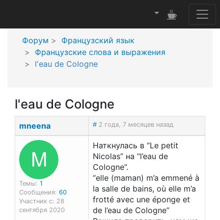
Форум
Французский язык
Французские слова и выражения
l'eau de Cologne
l'eau de Cologne
mneena
#
2 года, 7 месяцев назад
Наткнулась в “Le petit
M
Nicolas” на “l’eau de
Cologne”.
“elle (maman) m’a emmené à
Темы:
1
la salle de bains, où elle m’a
Сообщения:
60
frotté avec une éponge et
Участник с: 28
de l’eau de Cologne”
сентября 2020