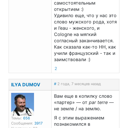
самостоятельным
открытием :)
Удивило еще, что у нас это
слово мужского рода, хотя
и l’eau - женского, и
Cologne на мягкий
согласный заканчивается.
Как сказала как-то НН, как
учили французский - так и
заимствовали :)
2
ILYA DUMOV
#
2 года, 7 месяцев назад
Вам еще в копилку слово
«партер» — от
par terre
—
не земле / на землю.
Я с этим выражением
Темы:
656
Сообщения:
3917
познакомился в