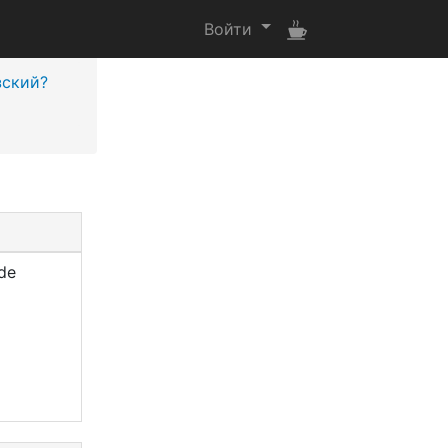
Войти
зский?
de