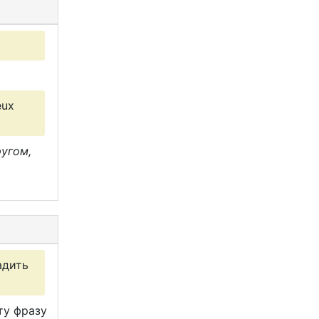
eux
ругом,
адить
ту фразу