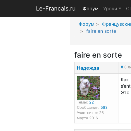
Le-Francais.ru
Форум
Уроки
С
Форум
Французски
faire en sorte
faire en sorte
Надежда
#
6 л
Как 
s’en
Это
Темы:
22
Сообщения:
583
Участник с: 26
марта 2016