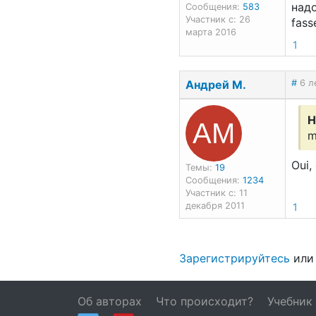
надо
Сообщения:
583
Участник с: 26
fass
марта 2016
1
Андрей М.
#
6 л
АМ
Н
m
Oui, 
Темы:
19
Сообщения:
1234
Участник с: 11
декабря 2011
1
Зарегистрируйтесь
ил
Об авторах
Что происходит?
Учебник