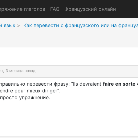
пряжение глаголов
FAQ
Французский онлайн
й язык
Как перевести с французского или на францу
ет, 3 месяца назад
правильно перевести фразу: “Ils devraient
faire en sorte
tendre pour mieux diriger”.
 просто упражнение.