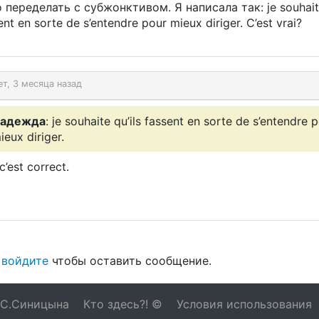
 переделать с субжонктивом. Я написала так: je souhaite
ent en sorte de s’entendre pour mieux diriger. C’est vrai?
ет, 3 месяца назад
адежда
: je souhaite qu’ils fassent en sorte de s’entendre 
ieux diriger.
c’est correct.
и
войдите
чтобы оставить сообщение.
 С.Синицына
Кто здесь?! ©
Условия использования