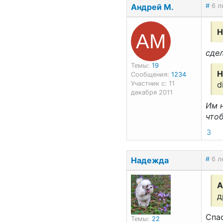
Андрей М.
#
6 л
АМ
Н
сдел
Темы:
19
Н
Сообщения:
1234
Участник с: 11
d
декабря 2011
Им н
чтоб
3
Надежда
#
6 л
А
д
Спас
Темы:
22