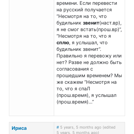
времени. Если перевести
на русский получается
“Несмотря на то, что
будильник
звенит
(наст.вр),
я не смог встать(прош.вр)”,
“Несмотря на то, что я
сплю
, я услышал, что
будильник звенит”.
Правильно я перевожу или
нет? Разве не должно быть
согласования с
прошедшим временем? Мы
же скажем “Несмотря на
то, что я спаЛ
(прош.время), я услышал
(прош.время)…”
Ириса
#
5 years, 5 months ago (edited
5 years, 5 months ago)