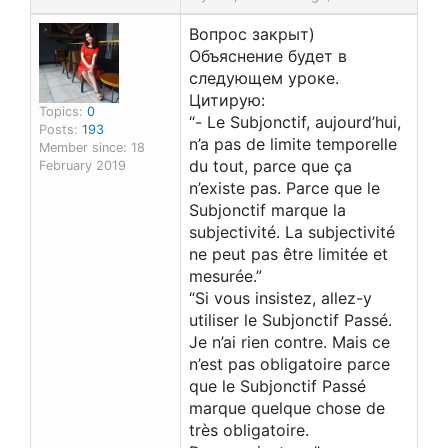
Вопрос закрыт)
Объяснение будет в
следующем уроке.
Цитирую:
Topics:
0
“- Le Subjonctif, aujourd’hui,
Posts:
193
n’a pas de limite temporelle
Member since: 18
du tout, parce que ça
February 2019
n’existe pas. Parce que le
Subjonctif marque la
subjectivité. La subjectivité
ne peut pas être limitée et
mesurée.”
“Si vous insistez, allez-y
utiliser le Subjonctif Passé.
Je n’ai rien contre. Mais ce
n’est pas obligatoire parce
que le Subjonctif Passé
marque quelque chose de
très obligatoire.