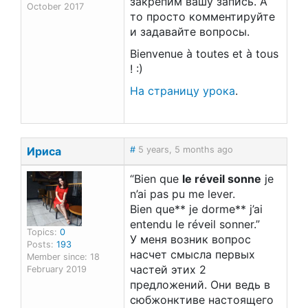
закрепим вашу запись. А
October 2017
то просто комментируйте
и задавайте вопросы.
Bienvenue à toutes et à tous
! :)
На страницу урока
.
Ириса
#
5 years, 5 months ago
“Bien que
le réveil sonne
je
n’ai pas pu me lever.
Bien que** je dorme** j’ai
entendu le réveil sonner.”
Topics:
0
У меня возник вопрос
Posts:
193
насчет смысла первых
Member since: 18
частей этих 2
February 2019
предложений. Они ведь в
сюбжонктиве настоящего