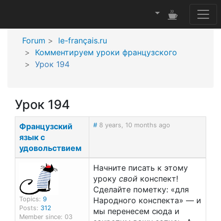
Forum
le-français.ru
Комментируем уроки французского
Урок 194
Урок 194
Французский
#
8 years, 10 months ago
язык с
удовольствием
Начните писать к этому
уроку
свой
конспект!
Сделайте пометку: «для
Topics:
9
Народного конспекта» — и
Posts:
312
мы перенесем сюда и
Member since: 03