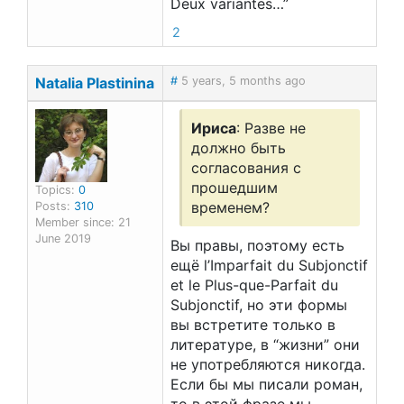
Deux variantes…”
2
Natalia Plastinina
#
5 years, 5 months ago
Ириса
: Разве не
должно быть
согласования с
прошедшим
Topics:
0
временем?
Posts:
310
Member since: 21
June 2019
Вы правы, поэтому есть
ещё l’Imparfait du Subjonctif
et le Plus-que-Parfait du
Subjonctif, но эти формы
вы встретите только в
литературе, в “жизни” они
не употребляются никогда.
Если бы мы писали роман,