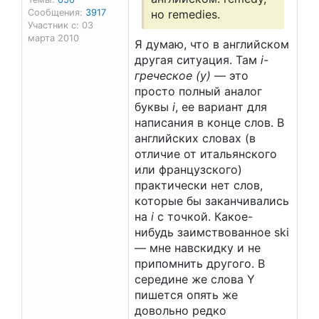
Сообщения:
3917
но remedies.
Участник с: 03
марта 2010
Я думаю, что в английском
другая ситуация. Там
i-
греческое (y)
— это
просто полный аналог
буквы
i
, ее вариант для
написания в конце слов. В
английских словах (в
отличие от итальянского
или французского)
практически нет слов,
которые бы заканчивались
на
i
c точкой. Какое-
нибудь заимствованное ski
— мне навскидку и не
припомнить другого. В
середине же слова Y
пишется опять же
довольно редко