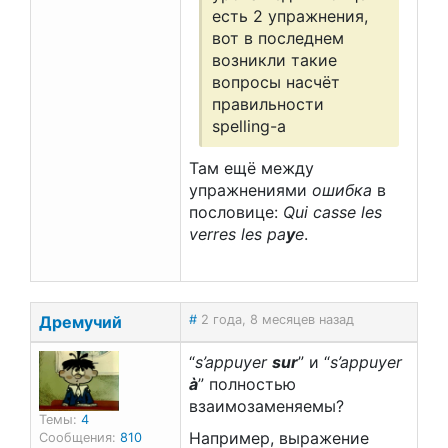
есть 2 упражнения,
вот в последнем
возникли такие
вопросы насчёт
правильности
spelling-a
Там ещё между
упражнениями
ошибка
в
пословице:
Qui casse les
verres les pa
y
e
.
Дремучий
#
2 года, 8 месяцев назад
“
s’appuyer
sur
” и “
s’appuyer
à
” полностью
взаимозаменяемы?
Темы:
4
Например, выражение
Сообщения:
810