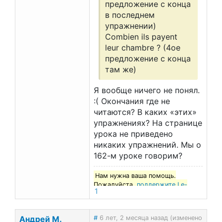
предложение с конца
в последнем
упражнении)
Combien ils payent
leur chambre ? (4ое
предложение с конца
там же)
Я вообще ничего не понял.
:( Окончания где не
читаются? В каких «этих»
упражнениях? На странице
урока не приведено
никаких упражнений. Мы о
162-м уроке говорим?
Нам нужна ваша помощь.
Пожалуйста,
поддержите Le-
1
francais.ru
!
Андрей М.
#
6 лет, 2 месяца назад (изменено