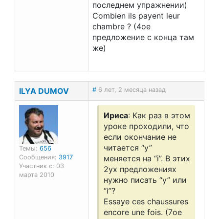
последнем упражнении)
Combien ils payent leur
chambre ? (4ое
предложение с конца там
же)
ILYA DUMOV
#
6 лет, 2 месяца назад
Ириса
: Как раз в этом
уроке проходили, что
если окончание не
читается “y”
Темы:
656
Сообщения:
3917
меняется на “i”. В этих
Участник с: 03
2ух предложениях
марта 2010
нужно писать “y” или
“i”?
Essaye ces chaussures
encore une fois. (7ое