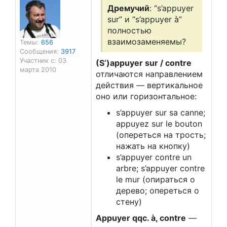
Дремучий
: “s’appuyer
sur” и “s’appuyer à”
полностью
взаимозаменяемы?
Темы:
656
Сообщения:
3917
Участник с: 03
(S’)appuyer sur / contre
марта 2010
отличаются направлением
действия — вертикальное
оно или горизонтальное:
s’appuyer sur sa canne;
appuyez sur le bouton
(опереться на трость;
нажать на кнопку)
s’appuyer contre un
arbre; s’appuyer contre
le mur (опираться о
дерево; опереться о
стену)
Appuyer qqc. à, contre
—