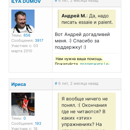
ILYA DUMOV
#
6 лет, 2 месяца назад
Андрей М.
: Да, надо
писать essaie и paient.
Вот Андрей догадливей
Темы:
656
меня. :) Спасибо за
Сообщения:
3917
Участник с: 03
поддержку! :)
марта 2010
Нам нужна ваша помощь.
Пожалуйста,
поддержите Le-
francais.ru
!
Ириса
#
6 лет, 2 месяца назад
Я вообще ничего не
понял. :( Окончания
где не читаются? В
каких «этих»
Темы:
0
Сообщения:
193
упражнениях? На
Участник с: 18