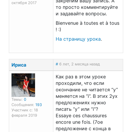
закрепим вашу запись. А
октября 2017
то просто комментируйте
и задавайте вопросы.
Bienvenue à toutes et à tous
! :)
На страницу урока
.
Ириса
#
6 лет, 2 месяца назад
Как раз в этом уроке
проходили, что если
окончание не читается “y”
меняется на “i”. В этих 2ух
Темы:
0
предложениях нужно
Сообщения:
193
писать “y” или “i”?
Участник с: 18
Essaye ces chaussures
февраля 2019
encore une fois. (7ое
предложение с конца в