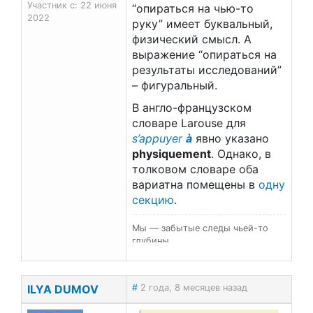
Участник с: 22 июня
“опираться на чью-то
2022
руку” имеет буквальный,
физический смысл. А
выражение “опираться на
результаты исследований”
– фигуральный.
В англо-французском
словаре Larouse для
s’appuyer
à
явно указано
physiquement
. Однако, в
толковом словаре оба
вариатна помещены в
одну
секцию
.
Мы — забытые следы чьей-то
глубины…
ILYA DUMOV
#
2 года, 8 месяцев назад