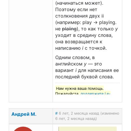
(начинаться может).
Поэтому если нет
столкновения двух ii
(например: play → playing.
не
plaiing
), то как только
y
уходит в средину слова,
она возвращается к
написанию
i
с точкой.
Одним словом, в
английском
y
— это
вариант
i
для написания ее
последней буквой слова.
Нам нужна ваша помощь.
Пожалуйста,
поддержите Le-
francais.ru
!
Андрей М.
#
6 лет, 2 месяца назад (изменено
6 лет, 2 месяца назад)