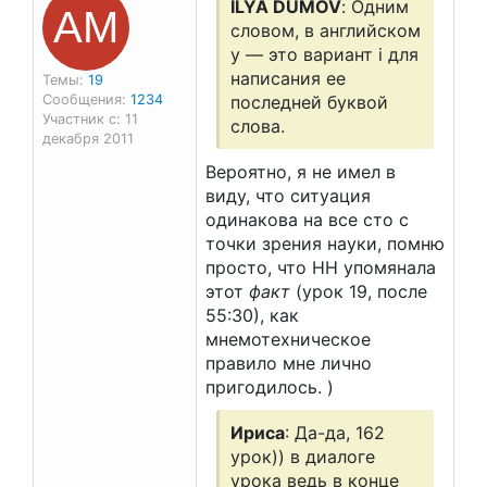
АМ
ILYA DUMOV
: Одним
словом, в английском
y — это вариант i для
написания ее
Темы:
19
Сообщения:
1234
последней буквой
Участник с: 11
слова.
декабря 2011
Вероятно, я не имел в
виду, что ситуация
одинакова на все сто с
точки зрения науки, помню
просто, что НН упомянала
этот
факт
(урок 19, после
55:30), как
мнемотехническое
правило мне лично
пригодилось. )
Ириса
: Да-да, 162
урок)) в диалоге
урока ведь в конце