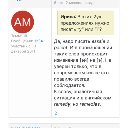
6 лет, 2 месяца назад)
АМ
Ириса
: В этих 2ух
предложениях нужно
писать “y” или “i”?
Темы:
19
Да, надо писать
essaie
и
Сообщения:
1234
Участник с: 11
paient
. И в произношении
декабря 2011
таких слов происходит
изменение [эй] на [э]. Не
уверен только, что в
современном языке это
правило всегда
соблюдается.
К слову, аналогичная
ситуация и в английском:
remed
y
, но
remed
ie
s
.
2