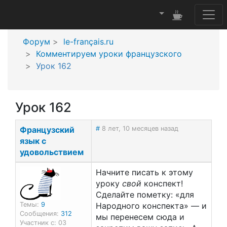
Форум
le-français.ru
Комментируем уроки французского
Урок 162
Урок 162
Французский
#
8 лет, 10 месяцев назад
язык с
удовольствием
Начните писать к этому
уроку
свой
конспект!
Сделайте пометку: «для
Темы:
9
Народного конспекта» — и
Сообщения:
312
мы перенесем сюда и
Участник с: 03