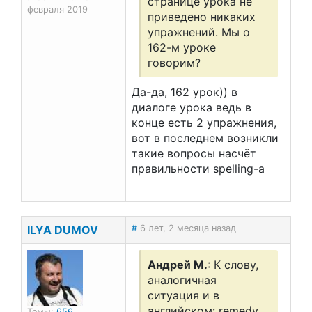
странице урока не
февраля 2019
приведено никаких
упражнений. Мы о
162-м уроке
говорим?
Да-да, 162 урок)) в
диалоге урока ведь в
конце есть 2 упражнения,
вот в последнем возникли
такие вопросы насчёт
правильности spelling-a
ILYA DUMOV
#
6 лет, 2 месяца назад
Андрей М.
: К слову,
аналогичная
ситуация и в
английском: remedy,
Темы:
656