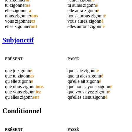
tu
zigonner
as
tu auras
zigonn
é
elle
zigonner
a
elle aura
zigonn
é
nous
zigonner
ons
nous aurons
zigonn
é
vous
zigonner
ez
vous aurez
zigonn
é
elles
zigonner
ont
elles auront
zigonn
é
Subjonctif
PRÉSENT
PASSÉ
que je
zigonn
e
que j'aie
zigonn
é
que tu
zigonn
es
que tu aies
zigonn
é
qu'elle
zigonn
e
qu'elle ait
zigonn
é
que nous
zigonn
ions
que nous ayons
zigonn
é
que vous
zigonn
iez
que vous ayez
zigonn
é
qu'elles
zigonn
ent
qu'elles aient
zigonn
é
Conditionnel
PRÉSENT
PASSÉ