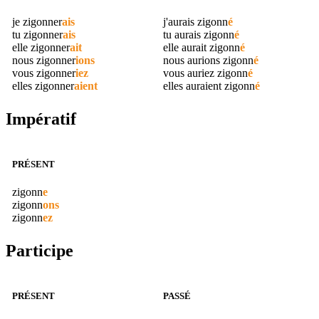
je
zigonner
ais
j'aurais
zigonn
é
tu
zigonner
ais
tu aurais
zigonn
é
elle
zigonner
ait
elle aurait
zigonn
é
nous
zigonner
ions
nous aurions
zigonn
é
vous
zigonner
iez
vous auriez
zigonn
é
elles
zigonner
aient
elles auraient
zigonn
é
Impératif
PRÉSENT
zigonn
e
zigonn
ons
zigonn
ez
Participe
PRÉSENT
PASSÉ