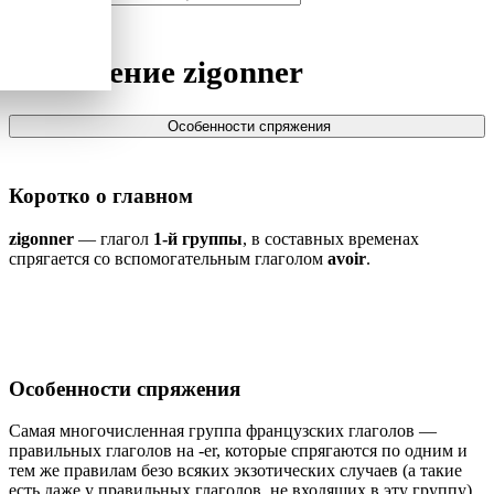
Спряжение
zigonner
Особенности спряжения
Коротко о главном
zigonner
— глагол
1-й группы
, в составных временах
спрягается со вспомогательным глаголом
avoir
.
Особенности спряжения
Самая многочисленная группа французских глаголов —
правильных глаголов на -er, которые спрягаются по одним и
тем же правилам безо всяких экзотических случаев (а такие
есть даже у правильных глаголов, не входящих в эту группу).