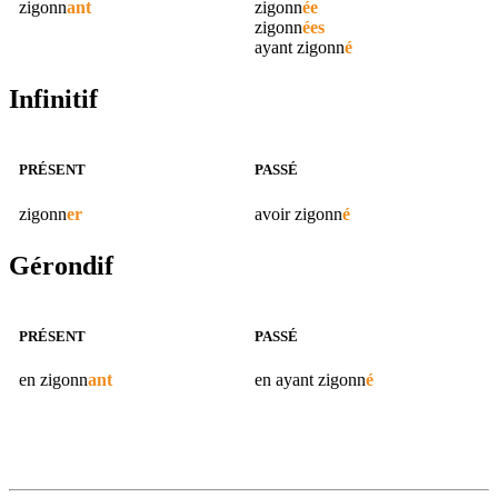
zigonn
ant
zigonn
ée
zigonn
ées
ayant
zigonn
é
Infinitif
PRÉSENT
PASSÉ
zigonn
er
avoir
zigonn
é
Gérondif
PRÉSENT
PASSÉ
en
zigonn
ant
en ayant
zigonn
é