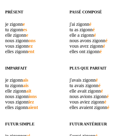
PRÉSENT
PASSÉ COMPOSÉ
je
zigonn
e
j'ai
zigonn
é
tu
zigonn
es
tu as
zigonn
é
elle
zigonn
e
elle a
zigonn
é
nous
zigonn
ons
nous avons
zigonn
é
vous
zigonn
ez
vous avez
zigonn
é
elles
zigonn
ent
elles ont
zigonn
é
IMPARFAIT
PLUS QUE PARFAIT
je
zigonn
ais
j'avais
zigonn
é
tu
zigonn
ais
tu avais
zigonn
é
elle
zigonn
ait
elle avait
zigonn
é
nous
zigonn
ions
nous avions
zigonn
é
vous
zigonn
iez
vous aviez
zigonn
é
elles
zigonn
aient
elles avaient
zigonn
é
FUTUR SIMPLE
FUTUR ANTÉRIEUR
je
zigonner
ai
j'aurai
zigonn
é