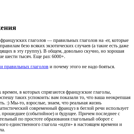
жения
французских глаголов — правильных глаголов на -er, которые
правилам безо всяких экзотических случаев (а такие есть даже
дящих в эту группу). В общем, довольно скучно, но хорошая
ше шести тысяч. Еще раз: 6000+.
и правильных глаголов
и почему этого не надо бояться.
 времен, в которых спрягаются французские глаголы,
оспешу таких успокоить: вам показали то, что ваша неокрепшая
ь. :) Мы-то, взрослые, знаем, что реальная жизнь
атистический современный француз в беглой речи использует
е, прошедшее (событийное) и будущее. Причем последнее с
ительный по простоте образования глагольный оборот с
ого единственного глагола «идти» в настоящем времени и
ла.