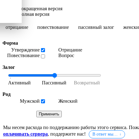
Сокращенная версия
Полная версия
отрицание
повествование
пассивный залог
женски
Форма
Утверждение
Отрицание
Повествование
Вопрос
Залог
Род
Мужской
Женский
Мы несем расхода по поддержанию работы этого сервиса. Пож
оплачивать сервера
, поддержите нас!
В ответ мы…