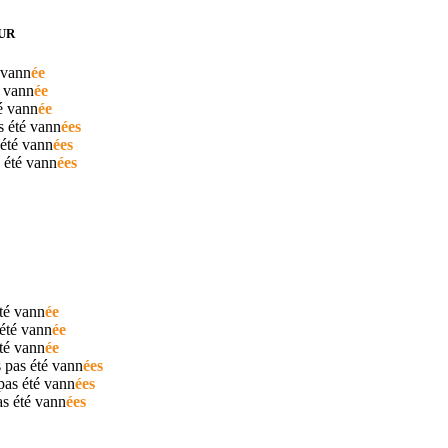
UR
vann
ée
é
vann
ée
té
vann
ée
s été
vann
ées
 été
vann
ées
s été
vann
ées
été
vann
ée
 été
vann
ée
été
vann
ée
 pas été
vann
ées
pas été
vann
ées
as été
vann
ées