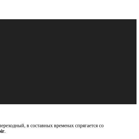
 переходный, в составных временах спрягается со
ir
.