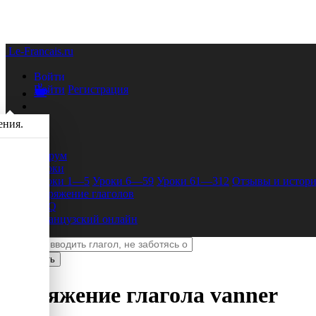
Le-Francais.ru
Войти
Войти
Регистрация
ения.
Форум
Уроки
Уроки 1—5
Уроки 6—59
Уроки 61—312
Отзывы и истори
Спряжение глаголов
FAQ
Французский онлайн
Спряжение глагола
vanner