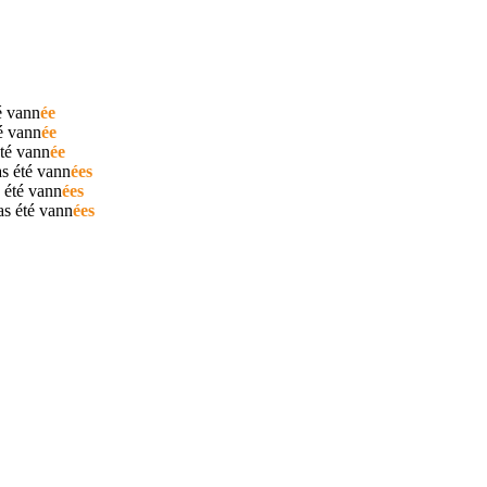
é
vann
ée
té
vann
ée
été
vann
ée
as été
vann
ées
 été
vann
ées
as été
vann
ées