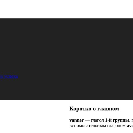
и успеха
Коротко о главном
vanner
— глагол
1-й группы
,
вспомогательным глаголом
avo