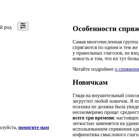
й род
Особенности спря
Самая многочисленная группа 
спрягаются по одним и тем же 
у правильных глаголов, не вхо
новость в том, что их тут боль
Читайте подробнее
о спряжени
Новичкам
Глядя на внушительный список
загрустит любой новичок. Я п
психика не должна была увидет
несоизмеримо проще: среднест
всего три времени
: настояще
легкостью заменяется на удив
алуйста,
помогите нам
использованием спряжения одн
инфинитива смыслового глаго