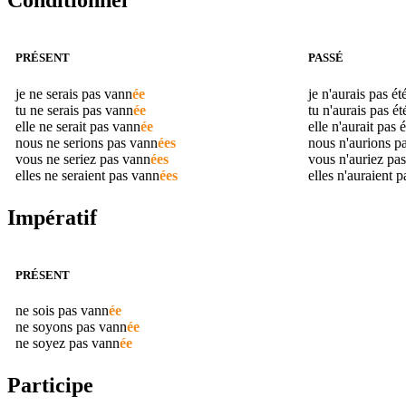
Conditionnel
PRÉSENT
PASSÉ
je ne serais pas
vann
ée
je n'aurais pas ét
tu ne serais pas
vann
ée
tu n'aurais pas é
elle ne serait pas
vann
ée
elle n'aurait pas 
nous ne serions pas
vann
ées
nous n'aurions p
vous ne seriez pas
vann
ées
vous n'auriez pas
elles ne seraient pas
vann
ées
elles n'auraient p
Impératif
PRÉSENT
ne sois pas
vann
ée
ne soyons pas
vann
ée
ne soyez pas
vann
ée
Participe