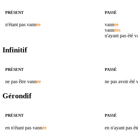
PRÉSENT
PASSÉ
n'étant pas
vann
ée
vann
ée
vann
ées
n'ayant pas été
v
Infinitif
PRÉSENT
PASSÉ
ne pas être
vann
ée
ne pas avoir été
Gérondif
PRÉSENT
PASSÉ
en n'étant pas
vann
ée
en n'ayant pas é