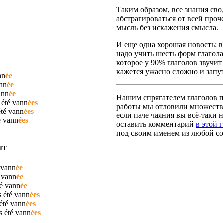
Таким образом, все знания сво
абстрагироваться от всей про
мысль без искажения смысла.
И еще одна хорошая новость: вт
надо учить шесть форм глагола
которое у 90% глаголов звучит
кажется ужасно сложно и запут
nn
ée
nn
ée
ann
ée
Нашим спрягателем глаголов по
 été
vann
ées
работы мы отловили множество
été
vann
ées
если паче чаяния вы всё-таки н
é
vann
ées
оставить комментарий
в этой 
под своим именем из любой со
IT
é
vann
ée
é
vann
ée
té
vann
ée
s été
vann
ées
 été
vann
ées
as été
vann
ées