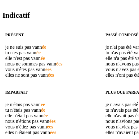
Indicatif
PRÉSENT
PASSÉ COMPOSÉ
je ne suis pas
vann
ée
je n'ai pas été
va
tu n'es pas
vann
ée
tu n'as pas été
va
elle n'est pas
vann
ée
elle n'a pas été
v
nous ne sommes pas
vann
ées
nous n'avons pas
vous n'êtes pas
vann
ées
vous n'avez pas 
elles ne sont pas
vann
ées
elles n'ont pas ét
IMPARFAIT
PLUS QUE PARFA
je n'étais pas
vann
ée
je n'avais pas ét
tu n'étais pas
vann
ée
tu n'avais pas ét
elle n'était pas
vann
ée
elle n'avait pas é
nous n'étions pas
vann
ées
nous n'avions pa
vous n'étiez pas
vann
ées
vous n'aviez pas
elles n'étaient pas
vann
ées
elles n'avaient p