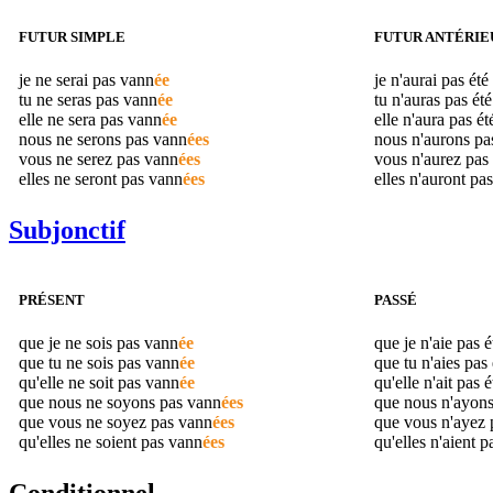
FUTUR SIMPLE
FUTUR ANTÉRIE
je ne serai pas
vann
ée
je n'aurai pas été
tu ne seras pas
vann
ée
tu n'auras pas ét
elle ne sera pas
vann
ée
elle n'aura pas é
nous ne serons pas
vann
ées
nous n'aurons pa
vous ne serez pas
vann
ées
vous n'aurez pas
elles ne seront pas
vann
ées
elles n'auront pa
Subjonctif
PRÉSENT
PASSÉ
que je ne sois pas
vann
ée
que je n'aie pas 
que tu ne sois pas
vann
ée
que tu n'aies pas
qu'elle ne soit pas
vann
ée
qu'elle n'ait pas 
que nous ne soyons pas
vann
ées
que nous n'ayons
que vous ne soyez pas
vann
ées
que vous n'ayez 
qu'elles ne soient pas
vann
ées
qu'elles n'aient p