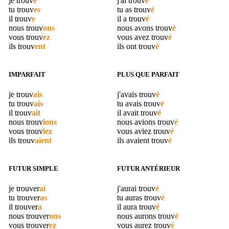
je
trouv
e
j'ai
trouv
é
tu
trouv
es
tu as
trouv
é
il
trouv
e
il a
trouv
é
nous
trouv
ons
nous avons
trouv
é
vous
trouv
ez
vous avez
trouv
é
ils
trouv
ent
ils ont
trouv
é
IMPARFAIT
PLUS QUE PARFAIT
je
trouv
ais
j'avais
trouv
é
tu
trouv
ais
tu avais
trouv
é
il
trouv
ait
il avait
trouv
é
nous
trouv
ions
nous avions
trouv
é
vous
trouv
iez
vous aviez
trouv
é
ils
trouv
aient
ils avaient
trouv
é
FUTUR SIMPLE
FUTUR ANTÉRIEUR
je
trouver
ai
j'aurai
trouv
é
tu
trouver
as
tu auras
trouv
é
il
trouver
a
il aura
trouv
é
nous
trouver
ons
nous aurons
trouv
é
vous
trouver
ez
vous aurez
trouv
é