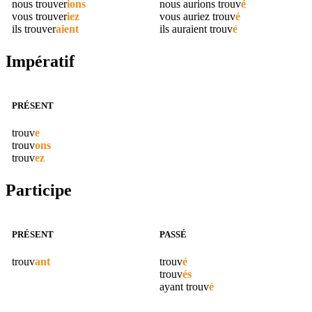
nous
trouver
ions
nous aurions
trouv
é
vous
trouver
iez
vous auriez
trouv
é
ils
trouver
aient
ils auraient
trouv
é
Impératif
PRÉSENT
trouv
e
trouv
ons
trouv
ez
Participe
PRÉSENT
PASSÉ
trouv
ant
trouv
é
trouv
és
ayant
trouv
é