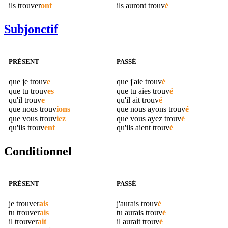
ils
trouver
ont
ils auront
trouv
é
Subjonctif
PRÉSENT
PASSÉ
que je
trouv
e
que j'aie
trouv
é
que tu
trouv
es
que tu aies
trouv
é
qu'il
trouv
e
qu'il ait
trouv
é
que nous
trouv
ions
que nous ayons
trouv
é
que vous
trouv
iez
que vous ayez
trouv
é
qu'ils
trouv
ent
qu'ils aient
trouv
é
Conditionnel
PRÉSENT
PASSÉ
je
trouver
ais
j'aurais
trouv
é
tu
trouver
ais
tu aurais
trouv
é
il
trouver
ait
il aurait
trouv
é