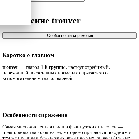
Спряжение
trouver
Особенности спряжения
Коротко о главном
trouver
— глагол
1-й группы
, частоупотребимый,
переходный, в составных временах спрягается со
вспомогательным глаголом
avoir
.
Особенности спряжения
Самая многочисленная группа французских глаголов —
правильных глаголов на -er, которые спрягаются по одним и
тем же правилам безо всяких экзотических случаев (а такие