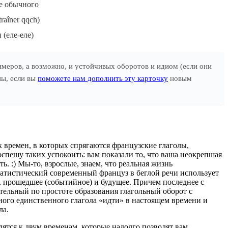
ше обычного
raîner qqch)
 (еле-еле)
имеров, а возможно, и устойчивых оборотов и идиом (если они
ны, если вы
поможете нам дополнить эту карточку
новым
 времен, в которых спрягаются французские глаголы,
оспешу таких успокоить: вам показали то, что ваша неокрепшая
ь. :) Мы-то, взрослые, знаем, что реальная жизнь
атистический современный француз в беглой речи использует
е, прошедшее (событийное) и будущее. Причем последнее с
ительный по простоте образования глагольный оборот с
ого единственного глагола «идти» в настоящем времени и
ла.
дятся к двум временам, которые надолго позволят вам