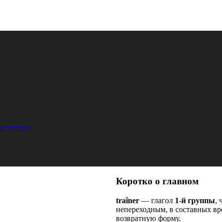
и успеха
Коротко о главном
traîner
— глагол
1-й группы
,
непереходным, в составных вр
возвратную форму.