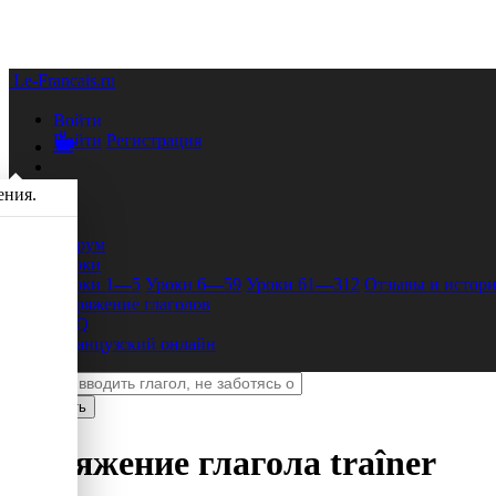
Le-Francais.ru
Войти
Войти
Регистрация
ения.
Форум
Уроки
Уроки 1—5
Уроки 6—59
Уроки 61—312
Отзывы и истори
Спряжение глаголов
FAQ
Французский онлайн
Спряжение глагола
traîner