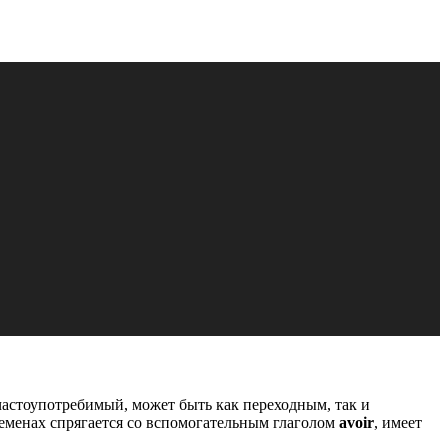
 частоупотребимый, может быть как переходным, так и
еменах спрягается со вспомогательным глаголом
avoir
, имеет