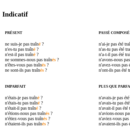
Indicatif
PRÉSENT
PASSÉ COMPOSÉ
ne suis-je pas
traîn
é
?
n'ai-je pas été
tra
n'es-tu pas
traîn
é
?
n'as-tu pas été
tr
n'est-il pas
traîn
é
?
n'a-t-il pas été
tra
ne sommes-nous pas
traîn
és
?
n'avons-nous pas
n'êtes-vous pas
traîn
és
?
n'avez-vous pas 
ne sont-ils pas
traîn
és
?
n'ont-ils pas été
t
IMPARFAIT
PLUS QUE PARFA
n'étais-je pas
traîn
é
?
n'avais-je pas ét
n'étais-tu pas
traîn
é
?
n'avais-tu pas ét
n'était-il pas
traîn
é
?
n'avait-il pas été
n'étions-nous pas
traîn
és
?
n'avions-nous pa
n'étiez-vous pas
traîn
és
?
n'aviez-vous pas
n'étaient-ils pas
traîn
és
?
n'avaient-ils pas 