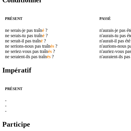
Conditionnel
PRÉSENT
PASSÉ
ne serais-je pas
traîn
é
?
n'aurais-je pas é
ne serais-tu pas
traîn
é
?
n'aurais-tu pas é
ne serait-il pas
traîn
é
?
n'aurait-il pas ét
ne serions-nous pas
traîn
és
?
n'aurions-nous p
ne seriez-vous pas
traîn
és
?
n'auriez-vous pa
ne seraient-ils pas
traîn
és
?
n'auraient-ils pas
Impératif
PRÉSENT
-
-
-
Participe