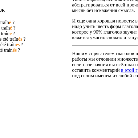
абстрагироваться от всей про
мысль без искажения смысла.
UR
И еще одна хорошая новость: вт
é
traîn
é
?
надо учить шесть форм глагола
é
traîn
é
?
которое у 90% глаголов звучит
é
traîn
é
?
кажется ужасно сложно и запут
s été
traîn
és
?
 été
traîn
és
?
été
traîn
és
?
Нашим спрягателем глаголов по
работы мы отловили множество
если паче чаяния вы всё-таки н
оставить комментарий
в этой 
под своим именем из любой со