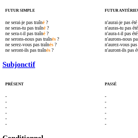
FUTUR SIMPLE
FUTUR ANTÉRIE
ne serai-je pas
traîn
é
?
n'aurai-je pas ét
ne seras-tu pas
traîn
é
?
n'auras-tu pas ét
ne sera-t-il pas
traîn
é
?
n'aura-t-il pas ét
ne serons-nous pas
traîn
és
?
n'aurons-nous pa
ne serez-vous pas
traîn
és
?
n'aurez-vous pas
ne seront-ils pas
traîn
és
?
n'auront-ils pas 
Subjonctif
PRÉSENT
PASSÉ
-
-
-
-
-
-
-
-
-
-
-
-