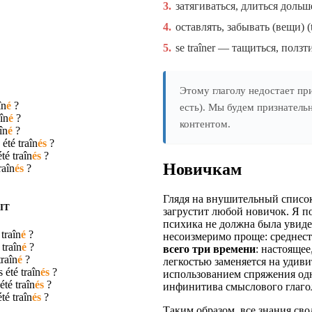
3.
затягиваться, длиться доль
4.
оставлять, забывать (вещи) (t
5.
se traîner — тащиться, ползти
Этому глаголу недостает пр
în
é
?
есть). Мы будем признатель
aîn
é
?
контентом.
în
é
?
 été
traîn
és
?
été
traîn
és
?
Новичкам
raîn
és
?
Глядя на внушительный список
IT
загрустит любой новичок. Я п
психика не должна была увидет
é
traîn
é
?
несоизмеримо проще: среднест
é
traîn
é
?
всего три времени
: настояще
traîn
é
?
легкостью заменяется на удив
s été
traîn
és
?
использованием спряжения одн
 été
traîn
és
?
инфинитива смыслового глаго
été
traîn
és
?
Таким образом, все знания сво