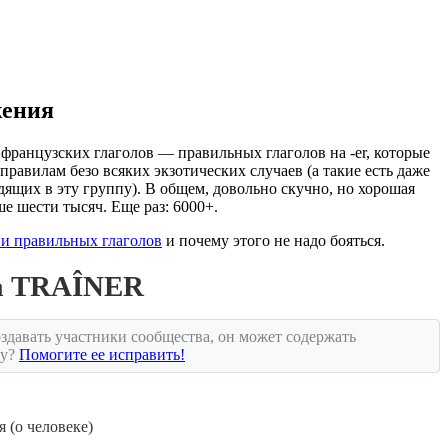
жения
французских глаголов — правильных глаголов на -er, которые
правилам безо всяких экзотических случаев (а такие есть даже
дящих в эту группу). В общем, довольно скучно, но хорошая
ше шести тысяч. Еще раз: 6000+.
и правильных глаголов
и почему этого не надо бояться.
ла TRAÎNER
здавать участники сообщества, он может содержать
ку?
Помогите ее исправить!
я (о человеке)