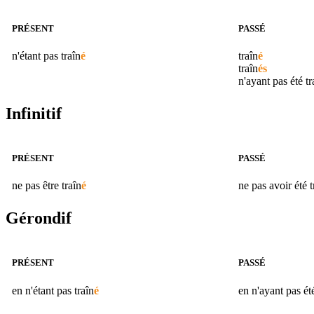
PRÉSENT
PASSÉ
n'étant pas
traîn
é
traîn
é
traîn
és
n'ayant pas été
tr
Infinitif
PRÉSENT
PASSÉ
ne pas être
traîn
é
ne pas avoir été
t
Gérondif
PRÉSENT
PASSÉ
en n'étant pas
traîn
é
en n'ayant pas é