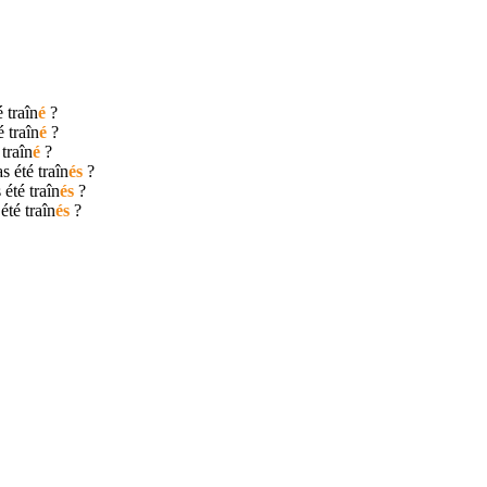
té
traîn
é
?
té
traîn
é
?
é
traîn
é
?
as été
traîn
és
?
s été
traîn
és
?
 été
traîn
és
?