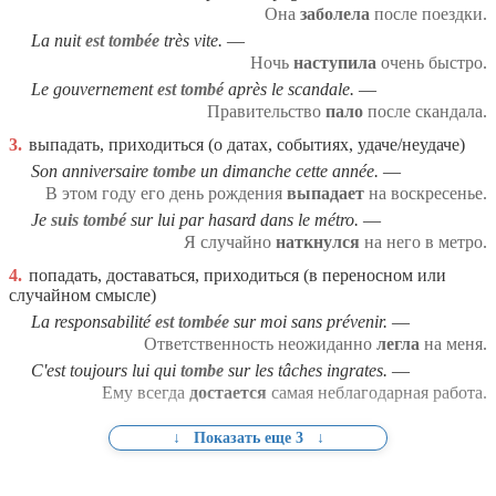
Она
заболела
после поездки.
La nuit
est tombée
très vite.
Ночь
наступила
очень быстро.
Le gouvernement
est tombé
après le scandale.
Правительство
пало
после скандала.
3.
выпадать, приходиться (о датах, событиях, удаче/неудаче)
Son anniversaire
tombe
un dimanche cette année.
В этом году его день рождения
выпадает
на воскресенье.
Je
suis tombé
sur lui par hasard dans le métro.
Я случайно
наткнулся
на него в метро.
4.
попадать, доставаться, приходиться (в переносном или
случайном смысле)
La responsabilité
est tombée
sur moi sans prévenir.
Ответственность неожиданно
легла
на меня.
C'est toujours lui qui
tombe
sur les tâches ingrates.
Ему всегда
достается
самая неблагодарная работа.
5.
6.
7.
снижаться, падать (величины, цены, показатели,
влюбляться (устойчивое переносное значение)
выпасть / исчезнуть / выбыть (разговорные и спортивные
Показать еще 3
интенсивность)
контексты)
Il
est tombé
amoureux d'elle dès le premier regard.
Les prix ont enfin commencé à
L'équipe
est tombée
en demi-finale.
tomber
.
Он
влюбился
в нее с первого взгляда.
Цены наконец начали
Команда
выбыла
в полуфинале.
снижаться
.