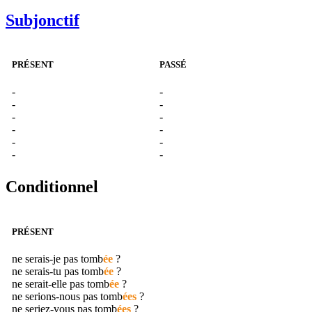
Subjonctif
PRÉSENT
PASSÉ
-
-
-
-
-
-
-
-
-
-
-
-
Conditionnel
PRÉSENT
ne serais-je pas
tomb
ée
?
ne serais-tu pas
tomb
ée
?
ne serait-elle pas
tomb
ée
?
ne serions-nous pas
tomb
ées
?
ne seriez-vous pas
tomb
ées
?