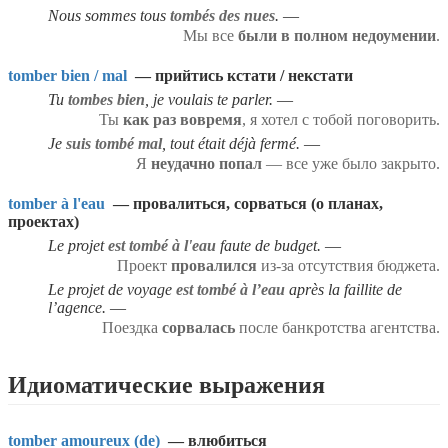
Nous sommes tous
tombés des nues
.
Мы все
были в полном недоумении
.
tomber bien / mal
— прийтись кстати / некстати
Tu
tombes bien
, je voulais te parler.
Ты
как раз вовремя
, я хотел с тобой поговорить.
Je
suis tombé mal
, tout était déjà fermé.
Я
неудачно попал
— все уже было закрыто.
tomber à l'eau
— провалиться, сорваться (о планах,
проектах)
Le projet
est tombé à l'eau
faute de budget.
Проект
провалился
из-за отсутствия бюджета.
Le projet de voyage
est tombé à l’eau
après la faillite de
l’agence.
Поездка
сорвалась
после банкротства агентства.
Идиоматические выражения
tomber amoureux (de)
— влюбиться