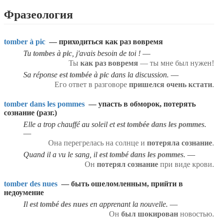
Elle
est tombée
sous son charme sans s'en rendre compte.
La température
Il
est tombé
du classement après la défaite.
est tombée
à zéro pendant la nuit.
Она незаметно для себя
попала
под его обаяние.
Фразеология
Он
опустился
Температура ночью
в рейтинге после поражения.
упала
до нуля.
tomber à pic
— приходиться как раз вовремя
Tu
tombes à pic
, j'avais besoin de toi !
Ты
как раз вовремя
— ты мне был нужен!
Sa réponse
est tombée à pic
dans la discussion.
Его ответ в разговоре
пришелся очень кстати
.
tomber dans les pommes
— упасть в обморок, потерять
сознание (разг.)
Elle a trop chauffé au soleil et
est tombée dans les pommes
.
Она перегрелась на солнце и
потеряла сознание
.
Quand il a vu le sang, il
est tombé dans les pommes
.
Он
потерял сознание
при виде крови.
tomber des nues
— быть ошеломленным, прийти в
недоумение
Il
est tombé des nues
en apprenant la nouvelle.
Он
был шокирован
новостью.