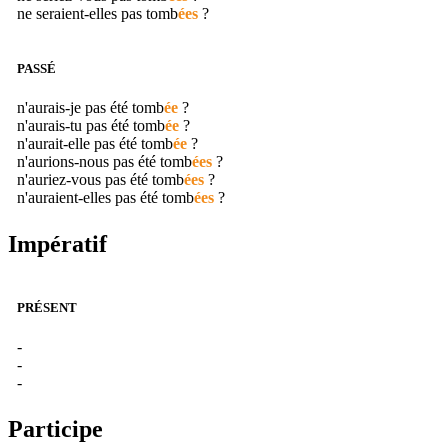
ne seraient-elles pas
tomb
ées
?
PASSÉ
n'aurais-je pas été
tomb
ée
?
n'aurais-tu pas été
tomb
ée
?
n'aurait-elle pas été
tomb
ée
?
n'aurions-nous pas été
tomb
ées
?
n'auriez-vous pas été
tomb
ées
?
n'auraient-elles pas été
tomb
ées
?
Impératif
PRÉSENT
-
-
-
Participe