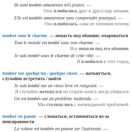
Ils
sont tombés amoureux
très jeunes.
Они
влюбились
друг в друга еще юными.
Elle
est tombée amoureuse
sans comprendre pourquoi.
Она
влюбилась
, сама не понимая почему.
tomber sous le charme
— попасть под обаяние, очароваться
Tout le monde
est tombé sous son charme
.
Все
попали под его обаяние
.
Je
suis tombé sous le charme
de cette ville.
Я
влюбился
в этот город.
tomber sur quelqu'un / quelque chose
— наткнуться,
случайно встретить / найти
Je
suis tombé sur
un vieux livre en rangeant.
Я случайно
наткнулся
на старую книгу, когда убирался.
On
est tombés sur
un problème inattendu.
Мы
столкнулись
с неожиданной проблемой.
tomber en panne
— сломаться, остановиться из-за
неисправности
La voiture
est tombée en panne
sur l'autoroute.