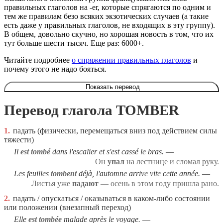
правильных глаголов на -er, которые спрягаются по одним и
тем же правилам безо всяких экзотических случаев (а такие
есть даже у правильных глаголов, не входящих в эту группу).
В общем, довольно скучно, но хорошая новость в том, что их
тут больше шести тысяч. Еще раз: 6000+.
Читайте подробнее
о спряжении правильных глаголов
и
почему этого не надо бояться.
Показать перевод
Перевод глагола TOMBER
1.
падать (физически, перемещаться вниз под действием силы
тяжести)
Il
est tombé
dans l'escalier et s'est cassé le bras.
Он
упал
на лестнице и сломал руку.
Les feuilles
tombent
déjà, l'automne arrive vite cette année.
Листья уже
падают
— осень в этом году пришла рано.
2.
падать / опускаться / оказываться в каком-либо состоянии
или положении (внезапный переход)
Elle
est tombée
malade après le voyage.