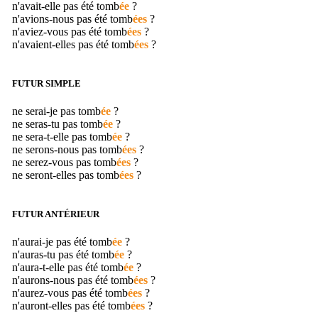
n'avait-elle pas été
tomb
ée
?
n'avions-nous pas été
tomb
ées
?
n'aviez-vous pas été
tomb
ées
?
n'avaient-elles pas été
tomb
ées
?
FUTUR SIMPLE
ne serai-je pas
tomb
ée
?
ne seras-tu pas
tomb
ée
?
ne sera-t-elle pas
tomb
ée
?
ne serons-nous pas
tomb
ées
?
ne serez-vous pas
tomb
ées
?
ne seront-elles pas
tomb
ées
?
FUTUR ANTÉRIEUR
n'aurai-je pas été
tomb
ée
?
n'auras-tu pas été
tomb
ée
?
n'aura-t-elle pas été
tomb
ée
?
n'aurons-nous pas été
tomb
ées
?
n'aurez-vous pas été
tomb
ées
?
n'auront-elles pas été
tomb
ées
?