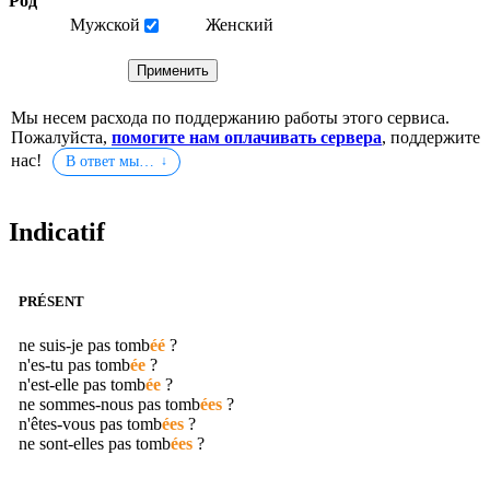
Род
Мужской
Женский
Мы несем расхода по поддержанию работы этого сервиса.
Пожалуйста,
помогите нам оплачивать сервера
, поддержите
нас!
В ответ мы…
Indicatif
PRÉSENT
ne suis-je pas
tomb
éé
?
n'es-tu pas
tomb
ée
?
n'est-elle pas
tomb
ée
?
ne sommes-nous pas
tomb
ées
?
n'êtes-vous pas
tomb
ées
?
ne sont-elles pas
tomb
ées
?