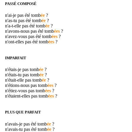
PASSÉ COMPOSÉ
n'ai-je pas été
tomb
ée
?
n'as-tu pas été
tomb
ée
?
n'a-t-elle pas été
tomb
ée
?
n'avons-nous pas été
tomb
ées
?
n'avez-vous pas été
tomb
ées
?
n'ont-elles pas été
tomb
ées
?
IMPARFAIT
n'étais-je pas
tomb
ée
?
n'étais-tu pas
tomb
ée
?
n'était-elle pas
tomb
ée
?
n'étions-nous pas
tomb
ées
?
n'étiez-vous pas
tomb
ées
?
n'étaient-elles pas
tomb
ées
?
PLUS QUE PARFAIT
n'avais-je pas été
tomb
ée
?
n'avais-tu pas été
tomb
ée
?