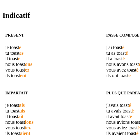
Indicatif
PRÉSENT
PASSÉ COMPOSÉ
je
toast
e
j'ai
toast
é
tu
toast
es
tu as
toast
é
il
toast
e
il a
toast
é
nous
toast
ons
nous avons
toast
vous
toast
ez
vous avez
toast
é
ils
toast
ent
ils ont
toast
é
IMPARFAIT
PLUS QUE PARFA
je
toast
ais
j'avais
toast
é
tu
toast
ais
tu avais
toast
é
il
toast
ait
il avait
toast
é
nous
toast
ions
nous avions
toast
vous
toast
iez
vous aviez
toast
é
ils
toast
aient
ils avaient
toast
é