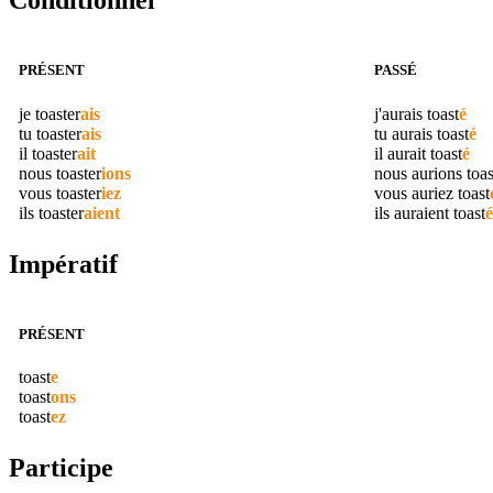
Conditionnel
PRÉSENT
PASSÉ
je
toaster
ais
j'aurais
toast
é
tu
toaster
ais
tu aurais
toast
é
il
toaster
ait
il aurait
toast
é
nous
toaster
ions
nous aurions
toas
vous
toaster
iez
vous auriez
toast
ils
toaster
aient
ils auraient
toast
é
Impératif
PRÉSENT
toast
e
toast
ons
toast
ez
Participe