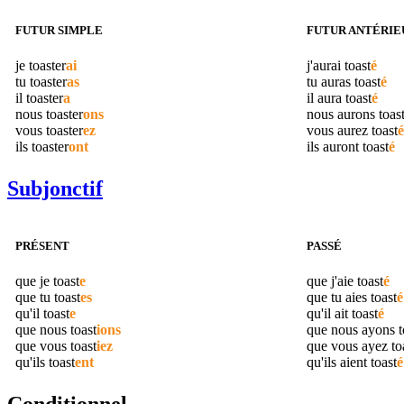
FUTUR SIMPLE
FUTUR ANTÉRIE
je
toaster
ai
j'aurai
toast
é
tu
toaster
as
tu auras
toast
é
il
toaster
a
il aura
toast
é
nous
toaster
ons
nous aurons
toas
vous
toaster
ez
vous aurez
toast
é
ils
toaster
ont
ils auront
toast
é
Subjonctif
PRÉSENT
PASSÉ
que je
toast
e
que j'aie
toast
é
que tu
toast
es
que tu aies
toast
é
qu'il
toast
e
qu'il ait
toast
é
que nous
toast
ions
que nous ayons
t
que vous
toast
iez
que vous ayez
to
qu'ils
toast
ent
qu'ils aient
toast
é