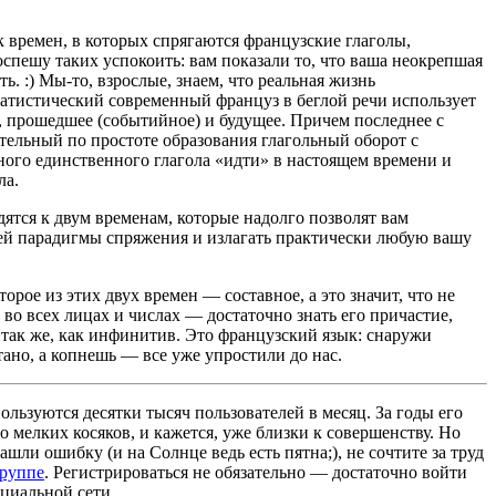
 времен, в которых спрягаются французские глаголы,
оспешу таких успокоить: вам показали то, что ваша неокрепшая
ь. :) Мы-то, взрослые, знаем, что реальная жизнь
атистический современный француз в беглой речи использует
е, прошедшее (событийное) и будущее. Причем последнее с
ительный по простоте образования глагольный оборот с
ого единственного глагола «идти» в настоящем времени и
ла.
дятся к двум временам, которые надолго позволят вам
чей парадигмы спряжения и излагать практически любую вашу
орое из этих двух времен — составное, а это значит, что не
 во всех лицах и числах — достаточно знать его причастие,
 так же, как инфинитив. Это французский язык: снаружи
ано, а копнешь — все уже упростили до нас.
льзуются десятки тысяч пользователей в месяц. За годы его
 мелких косяков, и кажется, уже близки к совершенству. Но
ашли ошибку (и на Солнце ведь есть пятна;), не сочтите за труд
группе
. Регистрироваться не обязательно — достаточно войти
циальной сети.