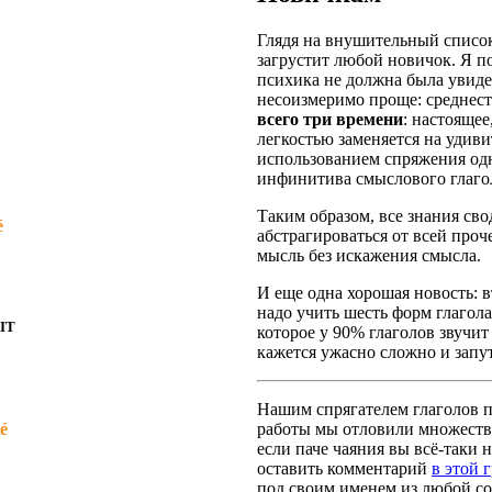
Глядя на внушительный список
загрустит любой новичок. Я п
психика не должна была увидет
несоизмеримо проще: среднест
всего три времени
: настояще
легкостью заменяется на удив
использованием спряжения одн
инфинитива смыслового глаго
Таким образом, все знания сво
é
абстрагироваться от всей про
мысль без искажения смысла.
И еще одна хорошая новость: вт
надо учить шесть форм глагола
IT
которое у 90% глаголов звучит
кажется ужасно сложно и запут
Нашим спрягателем глаголов по
é
работы мы отловили множество
если паче чаяния вы всё-таки н
оставить комментарий
в этой 
под своим именем из любой со