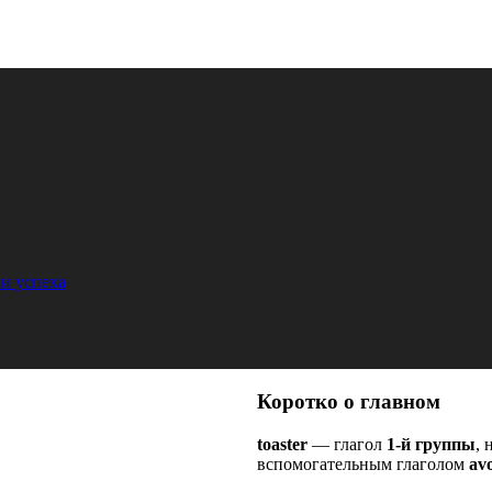
и успеха
Коротко о главном
toaster
— глагол
1-й группы
, 
вспомогательным глаголом
avo