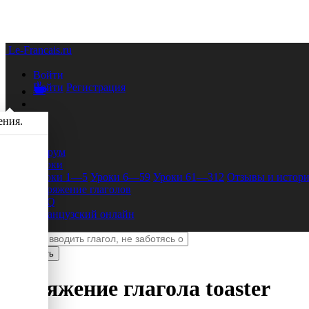
Le-Francais.ru
Войти
Войти
Регистрация
ения.
Форум
Уроки
Уроки 1—5
Уроки 6—59
Уроки 61—312
Отзывы и истори
Спряжение глаголов
FAQ
Французский онлайн
Спряжение глагола
toaster