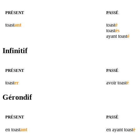
PRÉSENT
PASSÉ
toast
ant
toast
é
toast
és
ayant
toast
é
Infinitif
PRÉSENT
PASSÉ
toast
er
avoir
toast
é
Gérondif
PRÉSENT
PASSÉ
en
toast
ant
en ayant
toast
é