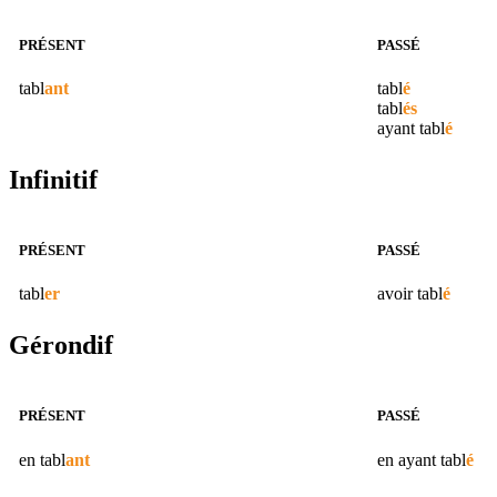
PRÉSENT
PASSÉ
tabl
ant
tabl
é
tabl
és
ayant
tabl
é
Infinitif
PRÉSENT
PASSÉ
tabl
er
avoir
tabl
é
Gérondif
PRÉSENT
PASSÉ
en
tabl
ant
en ayant
tabl
é