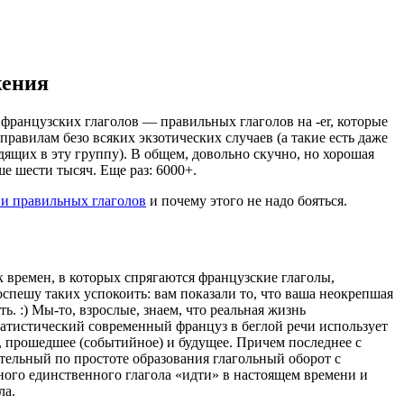
жения
французских глаголов — правильных глаголов на -er, которые
правилам безо всяких экзотических случаев (а такие есть даже
дящих в эту группу). В общем, довольно скучно, но хорошая
ше шести тысяч. Еще раз: 6000+.
и правильных глаголов
и почему этого не надо бояться.
 времен, в которых спрягаются французские глаголы,
оспешу таких успокоить: вам показали то, что ваша неокрепшая
ь. :) Мы-то, взрослые, знаем, что реальная жизнь
атистический современный француз в беглой речи использует
е, прошедшее (событийное) и будущее. Причем последнее с
ительный по простоте образования глагольный оборот с
ого единственного глагола «идти» в настоящем времени и
ла.