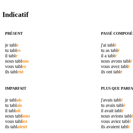
Indicatif
PRÉSENT
PASSÉ COMPOSÉ
je
tabl
e
j'ai
tabl
é
tu
tabl
es
tu as
tabl
é
il
tabl
e
il a
tabl
é
nous
tabl
ons
nous avons
tabl
é
vous
tabl
ez
vous avez
tabl
é
ils
tabl
ent
ils ont
tabl
é
IMPARFAIT
PLUS QUE PARFA
je
tabl
ais
j'avais
tabl
é
tu
tabl
ais
tu avais
tabl
é
il
tabl
ait
il avait
tabl
é
nous
tabl
ions
nous avions
tabl
vous
tabl
iez
vous aviez
tabl
é
ils
tabl
aient
ils avaient
tabl
é