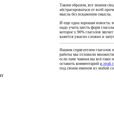
Таким образом, все знания сво
абстрагироваться от всей про
мысль без искажения смысла.
И еще одна хорошая новость: вт
надо учить шесть форм глагола
которое у 90% глаголов звучит
кажется ужасно сложно и запут
Нашим спрягателем глаголов по
работы мы отловили множество
если паче чаяния вы всё-таки н
оставить комментарий
в этой 
под своим именем из любой со
IT
é