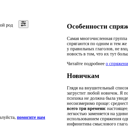
ой род
Особенности спря
Самая многочисленная группа 
спрягаются по одним и тем же 
у правильных глаголов, не вхо
новость в том, что их тут боль
Читайте подробнее
о спряжени
Новичкам
Глядя на внушительный список
загрустит любой новичок. Я п
психика не должна была увидет
несоизмеримо проще: среднест
всего три времени
: настояще
легкостью заменяется на удив
алуйста,
помогите нам
использованием спряжения одн
инфинитива смыслового глаго