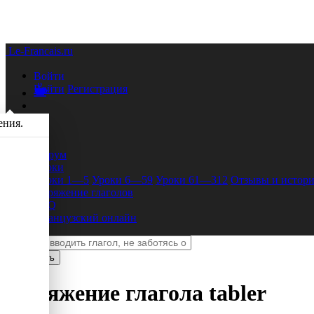
Le-Francais.ru
Войти
Войти
Регистрация
ения.
Форум
Уроки
Уроки 1—5
Уроки 6—59
Уроки 61—312
Отзывы и истори
Спряжение глаголов
FAQ
Французский онлайн
Спряжение глагола
tabler