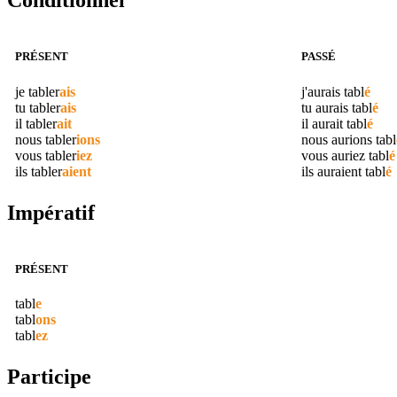
Conditionnel
PRÉSENT
PASSÉ
je
tabler
ais
j'aurais
tabl
é
tu
tabler
ais
tu aurais
tabl
é
il
tabler
ait
il aurait
tabl
é
nous
tabler
ions
nous aurions
tabl
vous
tabler
iez
vous auriez
tabl
é
ils
tabler
aient
ils auraient
tabl
é
Impératif
PRÉSENT
tabl
e
tabl
ons
tabl
ez
Participe