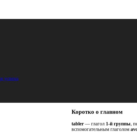
и успеха
Коротко о главном
tabler
— глагол
1-й группы
, 
вспомогательным глаголом
avo