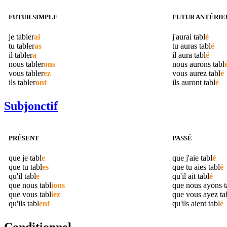
FUTUR SIMPLE
FUTUR ANTÉRIE
je
tabler
ai
j'aurai
tabl
é
tu
tabler
as
tu auras
tabl
é
il
tabler
a
il aura
tabl
é
nous
tabler
ons
nous aurons
tabl
vous
tabler
ez
vous aurez
tabl
é
ils
tabler
ont
ils auront
tabl
é
Subjonctif
PRÉSENT
PASSÉ
que je
tabl
e
que j'aie
tabl
é
que tu
tabl
es
que tu aies
tabl
é
qu'il
tabl
e
qu'il ait
tabl
é
que nous
tabl
ions
que nous ayons
t
que vous
tabl
iez
que vous ayez
ta
qu'ils
tabl
ent
qu'ils aient
tabl
é