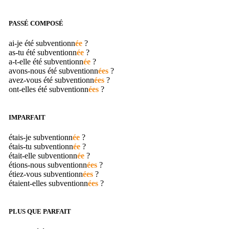
PASSÉ COMPOSÉ
ai-je été
subventionn
ée
?
as-tu été
subventionn
ée
?
a-t-elle été
subventionn
ée
?
avons-nous été
subventionn
ées
?
avez-vous été
subventionn
ées
?
ont-elles été
subventionn
ées
?
IMPARFAIT
étais-je
subventionn
ée
?
étais-tu
subventionn
ée
?
était-elle
subventionn
ée
?
étions-nous
subventionn
ées
?
étiez-vous
subventionn
ées
?
étaient-elles
subventionn
ées
?
PLUS QUE PARFAIT