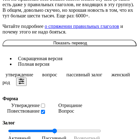
есть даже у правильных глаголов, не входящих в эту группу).
В общем, довольно скучно, но хорошая новость в том, что их
тут больше шести тысяч. Еще раз: 6000+.
Читайте подробнее
о спряжении правильных глаголов
и
почему этого не надо бояться.
Показать перевод
Сокращенная версия
Полная версия
утверждение
вопрос
пассивный залог
женский
род
Форма
Утверждение
Отрицание
Повествование
Вопрос
Залог