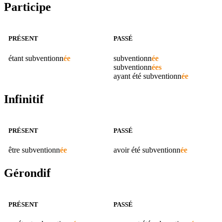
Participe
PRÉSENT
PASSÉ
étant
subventionn
ée
subventionn
ée
subventionn
ées
ayant été
subventionn
ée
Infinitif
PRÉSENT
PASSÉ
être
subventionn
ée
avoir été
subventionn
ée
Gérondif
PRÉSENT
PASSÉ