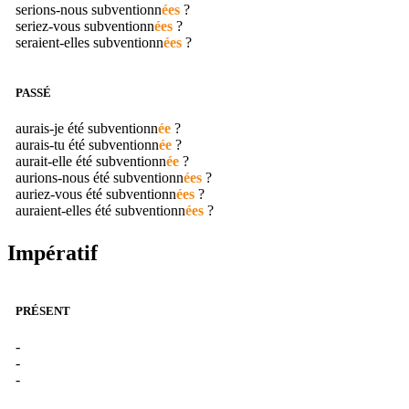
serions-nous
subventionn
ées
?
seriez-vous
subventionn
ées
?
seraient-elles
subventionn
ées
?
PASSÉ
aurais-je été
subventionn
ée
?
aurais-tu été
subventionn
ée
?
aurait-elle été
subventionn
ée
?
aurions-nous été
subventionn
ées
?
auriez-vous été
subventionn
ées
?
auraient-elles été
subventionn
ées
?
Impératif
PRÉSENT
-
-
-