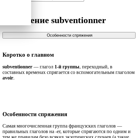
Спряжение
subventionner
Особенности спряжения
Коротко о главном
subventionner
— глагол
1-й группы
, переходный, в
составных временах спрягается со вспомогательным глаголом
avoir
.
Особенности спряжения
Самая многочисленная группа французских глаголов —
правильных глаголов на -er, которые спрягаются по одним и
тем же правилам безо всяких экзотических случаев (а такие