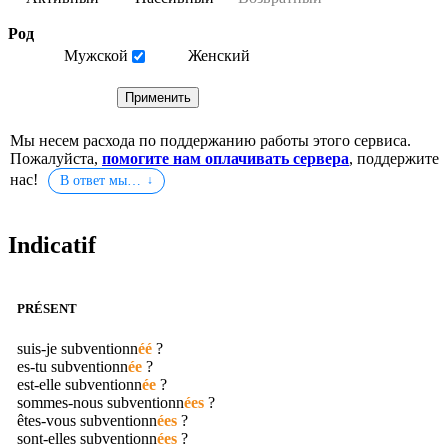
Род
Мужской
Женский
Мы несем расхода по поддержанию работы этого сервиса.
Пожалуйста,
помогите нам оплачивать сервера
, поддержите
нас!
В ответ мы…
Indicatif
PRÉSENT
suis-je
subventionn
éé
?
es-tu
subventionn
ée
?
est-elle
subventionn
ée
?
sommes-nous
subventionn
ées
?
êtes-vous
subventionn
ées
?
sont-elles
subventionn
ées
?