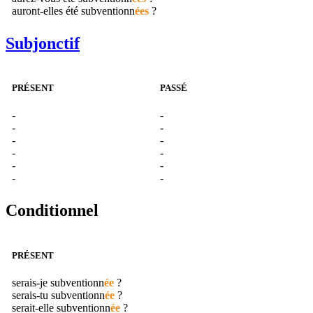
auront-elles été
subventionn
ées
?
Subjonctif
PRÉSENT
PASSÉ
-
-
-
-
-
-
-
-
-
-
-
-
Conditionnel
PRÉSENT
serais-je
subventionn
ée
?
serais-tu
subventionn
ée
?
serait-elle
subventionn
ée
?