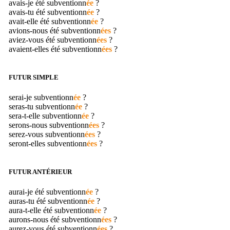
avais-je été
subventionn
ée
?
avais-tu été
subventionn
ée
?
avait-elle été
subventionn
ée
?
avions-nous été
subventionn
ées
?
aviez-vous été
subventionn
ées
?
avaient-elles été
subventionn
ées
?
FUTUR SIMPLE
serai-je
subventionn
ée
?
seras-tu
subventionn
ée
?
sera-t-elle
subventionn
ée
?
serons-nous
subventionn
ées
?
serez-vous
subventionn
ées
?
seront-elles
subventionn
ées
?
FUTUR ANTÉRIEUR
aurai-je été
subventionn
ée
?
auras-tu été
subventionn
ée
?
aura-t-elle été
subventionn
ée
?
aurons-nous été
subventionn
ées
?
aurez-vous été
subventionn
ées
?