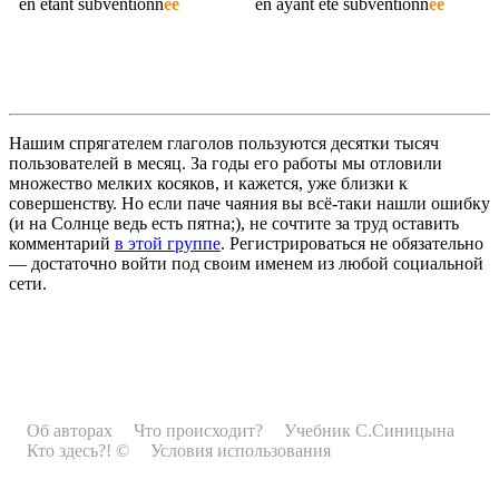
en étant
subventionn
ée
en ayant été
subventionn
ée
Нашим спрягателем глаголов пользуются десятки тысяч
пользователей в месяц. За годы его работы мы отловили
множество мелких косяков, и кажется, уже близки к
совершенству. Но если паче чаяния вы всё-таки нашли ошибку
(и на Солнце ведь есть пятна;), не сочтите за труд оставить
комментарий
в этой группе
. Регистрироваться не обязательно
— достаточно войти под своим именем из любой социальной
сети.
Об авторах
Что происходит?
Учебник С.Синицына
Кто здесь?! ©
Условия использования
Рекламодателям