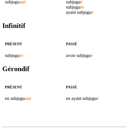
subjugu
ant
subjugu
é
subjugu
és
ayant
subjugu
é
Infinitif
PRÉSENT
PASSÉ
subjugu
er
avoir
subjugu
é
Gérondif
PRÉSENT
PASSÉ
en
subjugu
ant
en ayant
subjugu
é