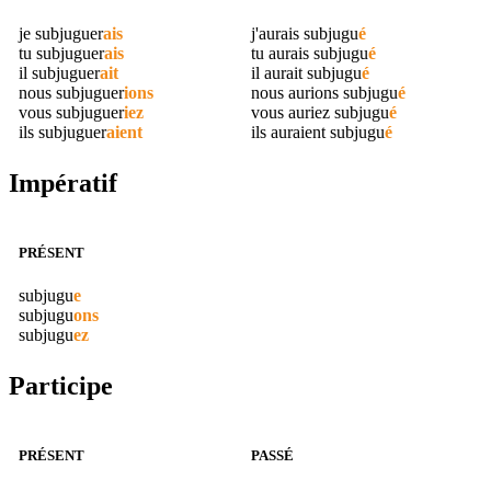
je
subjuguer
ais
j'aurais
subjugu
é
tu
subjuguer
ais
tu aurais
subjugu
é
il
subjuguer
ait
il aurait
subjugu
é
nous
subjuguer
ions
nous aurions
subjugu
é
vous
subjuguer
iez
vous auriez
subjugu
é
ils
subjuguer
aient
ils auraient
subjugu
é
Impératif
PRÉSENT
subjugu
e
subjugu
ons
subjugu
ez
Participe
PRÉSENT
PASSÉ