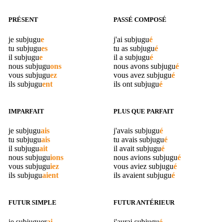
PRÉSENT
PASSÉ COMPOSÉ
je
subjugu
e
j'ai
subjugu
é
tu
subjugu
es
tu as
subjugu
é
il
subjugu
e
il a
subjugu
é
nous
subjugu
ons
nous avons
subjugu
é
vous
subjugu
ez
vous avez
subjugu
é
ils
subjugu
ent
ils ont
subjugu
é
IMPARFAIT
PLUS QUE PARFAIT
je
subjugu
ais
j'avais
subjugu
é
tu
subjugu
ais
tu avais
subjugu
é
il
subjugu
ait
il avait
subjugu
é
nous
subjugu
ions
nous avions
subjugu
é
vous
subjugu
iez
vous aviez
subjugu
é
ils
subjugu
aient
ils avaient
subjugu
é
FUTUR SIMPLE
FUTUR ANTÉRIEUR
je
subjuguer
ai
j'aurai
subjugu
é