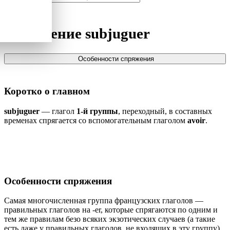
Спряжение
subjuguer
Особенности спряжения
Коротко о главном
subjuguer
— глагол
1-й группы
, переходный, в составных
временах спрягается со вспомогательным глаголом
avoir
.
Особенности спряжения
Самая многочисленная группа французских глаголов —
правильных глаголов на -er, которые спрягаются по одним и
тем же правилам безо всяких экзотических случаев (а такие
есть даже у правильных глаголов, не входящих в эту группу).