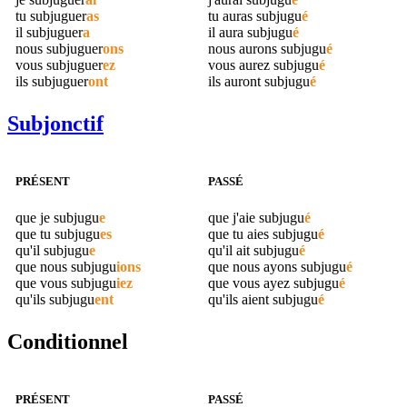
tu
subjuguer
as
tu auras
subjugu
é
il
subjuguer
a
il aura
subjugu
é
nous
subjuguer
ons
nous aurons
subjugu
é
vous
subjuguer
ez
vous aurez
subjugu
é
ils
subjuguer
ont
ils auront
subjugu
é
Subjonctif
PRÉSENT
PASSÉ
que je
subjugu
e
que j'aie
subjugu
é
que tu
subjugu
es
que tu aies
subjugu
é
qu'il
subjugu
e
qu'il ait
subjugu
é
que nous
subjugu
ions
que nous ayons
subjugu
é
que vous
subjugu
iez
que vous ayez
subjugu
é
qu'ils
subjugu
ent
qu'ils aient
subjugu
é
Conditionnel
PRÉSENT
PASSÉ