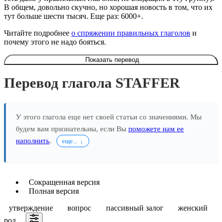
В общем, довольно скучно, но хорошая новость в том, что их
тут больше шести тысяч. Еще раз: 6000+.
Читайте подробнее
о спряжении правильных глаголов
и
почему этого не надо бояться.
Показать перевод
Перевод глагола STAFFER
У этого глагола еще нет своей статьи со значениями. Мы
будем вам признательны, если Вы
поможете нам ее
наполнить
.
еще...
Сокращенная версия
Полная версия
утверждение
вопрос
пассивный залог
женский
род