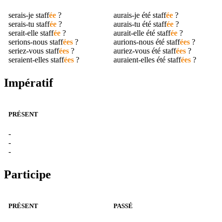
serais-je
staff
ée
?
aurais-je été
staff
ée
?
serais-tu
staff
ée
?
aurais-tu été
staff
ée
?
serait-elle
staff
ée
?
aurait-elle été
staff
ée
?
serions-nous
staff
ées
?
aurions-nous été
staff
ées
?
seriez-vous
staff
ées
?
auriez-vous été
staff
ées
?
seraient-elles
staff
ées
?
auraient-elles été
staff
ées
?
Impératif
PRÉSENT
-
-
-
Participe
PRÉSENT
PASSÉ