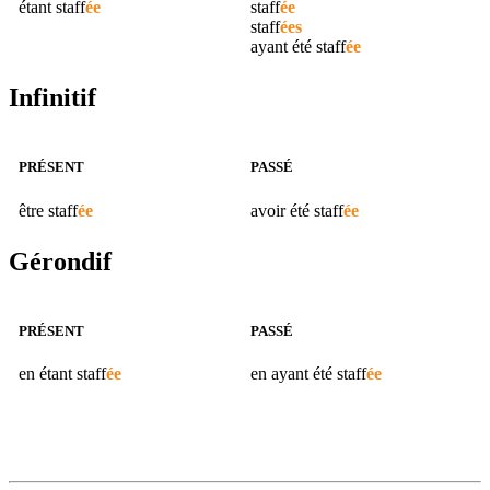
étant
staff
ée
staff
ée
staff
ées
ayant été
staff
ée
Infinitif
PRÉSENT
PASSÉ
être
staff
ée
avoir été
staff
ée
Gérondif
PRÉSENT
PASSÉ
en étant
staff
ée
en ayant été
staff
ée