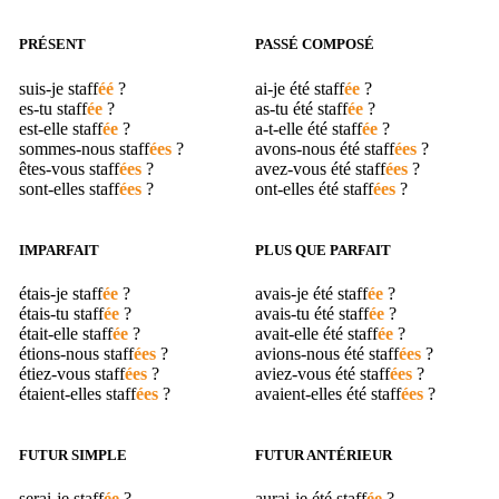
PRÉSENT
PASSÉ COMPOSÉ
suis-je
staff
éé
?
ai-je été
staff
ée
?
es-tu
staff
ée
?
as-tu été
staff
ée
?
est-elle
staff
ée
?
a-t-elle été
staff
ée
?
sommes-nous
staff
ées
?
avons-nous été
staff
ées
?
êtes-vous
staff
ées
?
avez-vous été
staff
ées
?
sont-elles
staff
ées
?
ont-elles été
staff
ées
?
IMPARFAIT
PLUS QUE PARFAIT
étais-je
staff
ée
?
avais-je été
staff
ée
?
étais-tu
staff
ée
?
avais-tu été
staff
ée
?
était-elle
staff
ée
?
avait-elle été
staff
ée
?
étions-nous
staff
ées
?
avions-nous été
staff
ées
?
étiez-vous
staff
ées
?
aviez-vous été
staff
ées
?
étaient-elles
staff
ées
?
avaient-elles été
staff
ées
?
FUTUR SIMPLE
FUTUR ANTÉRIEUR
serai-je
staff
ée
?
aurai-je été
staff
ée
?