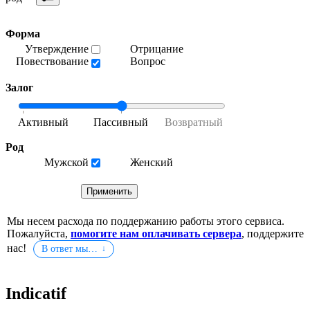
Форма
Утверждение
Отрицание
Повествование
Вопрос
Залог
Род
Мужской
Женский
Мы несем расхода по поддержанию работы этого сервиса.
Пожалуйста,
помогите нам оплачивать сервера
, поддержите
нас!
В ответ мы…
Indicatif