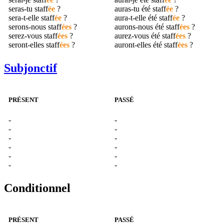
seras-tu
staff
ée
?
auras-tu été
staff
ée
?
sera-t-elle
staff
ée
?
aura-t-elle été
staff
ée
?
serons-nous
staff
ées
?
aurons-nous été
staff
ées
?
serez-vous
staff
ées
?
aurez-vous été
staff
ées
?
seront-elles
staff
ées
?
auront-elles été
staff
ées
?
Subjonctif
PRÉSENT
PASSÉ
-
-
-
-
-
-
-
-
-
-
-
-
Conditionnel
PRÉSENT
PASSÉ