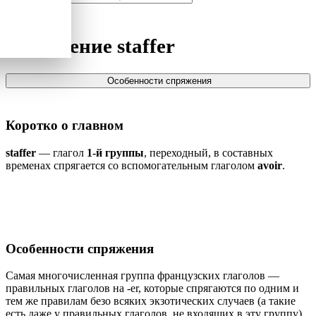
Спряжение
staffer
Особенности спряжения
Коротко о главном
staffer
— глагол
1-й группы
, переходный, в составных
временах спрягается со вспомогательным глаголом
avoir
.
Особенности спряжения
Самая многочисленная группа французских глаголов —
правильных глаголов на -er, которые спрягаются по одним и
тем же правилам безо всяких экзотических случаев (а такие
есть даже у правильных глаголов, не входящих в эту группу).