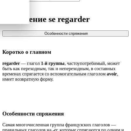
Спряжение
se regarder
Особенности спряжения
Коротко о главном
regarder
— глагол
1-й группы
, частоупотребимый, может
быть как переходным, так и непереходным, в составных
временах спрягается со вспомогательным глаголом
avoir
,
имеет возвратную форму.
Особенности спряжения
Самая многочисленная группа французских глаголов —
правильных глаголов на -er, которые спрягаются по одним и