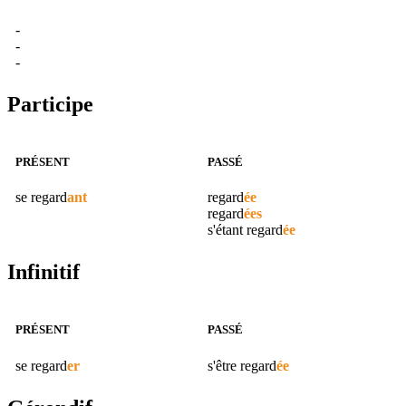
-
-
-
Participe
PRÉSENT
PASSÉ
se
regard
ant
regard
ée
regard
ées
s'étant
regard
ée
Infinitif
PRÉSENT
PASSÉ
se
regard
er
s'être
regard
ée