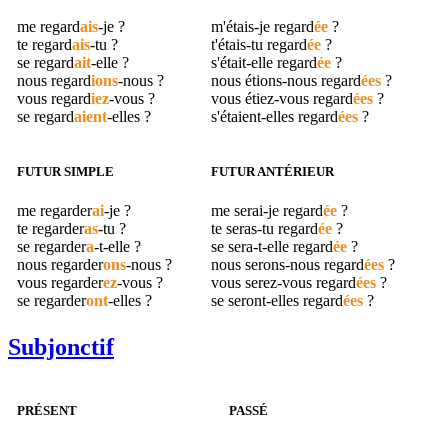
me
regard
ais
-je ?
m'étais-je
regard
ée
?
te
regard
ais
-tu ?
t'étais-tu
regard
ée
?
se
regard
ait
-elle ?
s'était-elle
regard
ée
?
nous
regard
ions
-nous ?
nous étions-nous
regard
ées
?
vous
regard
iez
-vous ?
vous étiez-vous
regard
ées
?
se
regard
aient
-elles ?
s'étaient-elles
regard
ées
?
FUTUR SIMPLE
FUTUR ANTÉRIEUR
me
regarder
ai
-je ?
me serai-je
regard
ée
?
te
regarder
as
-tu ?
te seras-tu
regard
ée
?
se
regarder
a
-t-elle ?
se sera-t-elle
regard
ée
?
nous
regarder
ons
-nous ?
nous serons-nous
regard
ées
?
vous
regarder
ez
-vous ?
vous serez-vous
regard
ées
?
se
regarder
ont
-elles ?
se seront-elles
regard
ées
?
Subjonctif
PRÉSENT
PASSÉ