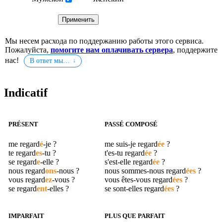
Мы несем расхода по поддержанию работы этого сервиса.
Пожалуйста,
помогите нам оплачивать сервера
, поддержите
нас!
В ответ мы…
Indicatif
PRÉSENT
PASSÉ COMPOSÉ
me
regard
é
-je ?
me suis-je
regard
ée
?
te
regard
es
-tu ?
t'es-tu
regard
ée
?
se
regard
e
-elle ?
s'est-elle
regard
ée
?
nous
regard
ons
-nous ?
nous sommes-nous
regard
ées
?
vous
regard
ez
-vous ?
vous êtes-vous
regard
ées
?
se
regard
ent
-elles ?
se sont-elles
regard
ées
?
IMPARFAIT
PLUS QUE PARFAIT