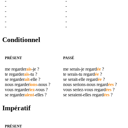
-
-
-
-
-
-
-
-
-
-
-
-
Conditionnel
PRÉSENT
PASSÉ
me
regarder
ais
-je ?
me serais-je
regard
ée
?
te
regarder
ais
-tu ?
te serais-tu
regard
ée
?
se
regarder
ait
-elle ?
se serait-elle
regard
ée
?
nous
regarder
ions
-nous ?
nous serions-nous
regard
ées
?
vous
regarder
iez
-vous ?
vous seriez-vous
regard
ées
?
se
regarder
aient
-elles ?
se seraient-elles
regard
ées
?
Impératif
PRÉSENT