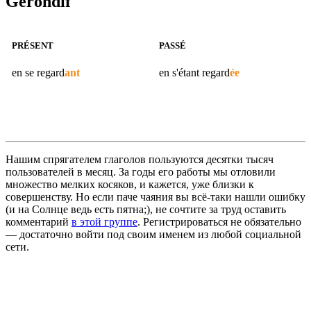
Gérondif
PRÉSENT
PASSÉ
en se
regard
ant
en s'étant
regard
ée
Нашим спрягателем глаголов пользуются десятки тысяч
пользователей в месяц. За годы его работы мы отловили
множество мелких косяков, и кажется, уже близки к
совершенству. Но если паче чаяния вы всё-таки нашли ошибку
(и на Солнце ведь есть пятна;), не сочтите за труд оставить
комментарий
в этой группе
. Регистрироваться не обязательно
— достаточно войти под своим именем из любой социальной
сети.