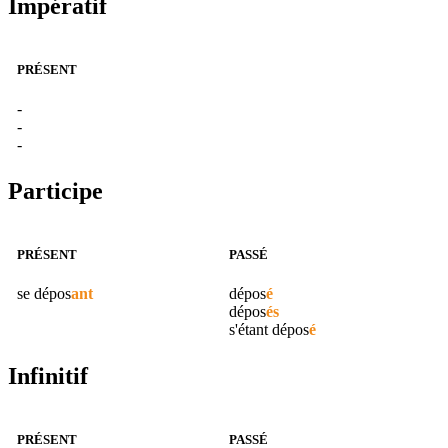
Impératif
PRÉSENT
-
-
-
Participe
PRÉSENT
PASSÉ
se
dépos
ant
dépos
é
dépos
és
s'étant
dépos
é
Infinitif
PRÉSENT
PASSÉ