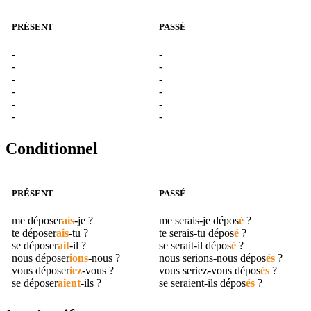
PRÉSENT
PASSÉ
-
-
-
-
-
-
-
-
-
-
-
-
Conditionnel
PRÉSENT
PASSÉ
me
déposer
ais
-je ?
me serais-je
dépos
é
?
te
déposer
ais
-tu ?
te serais-tu
dépos
é
?
se
déposer
ait
-il ?
se serait-il
dépos
é
?
nous
déposer
ions
-nous ?
nous serions-nous
dépos
és
?
vous
déposer
iez
-vous ?
vous seriez-vous
dépos
és
?
se
déposer
aient
-ils ?
se seraient-ils
dépos
és
?