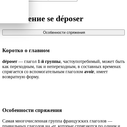
Спряжение
se déposer
Особенности спряжения
Коротко о главном
déposer
— глагол
1-й группы
, частоупотребимый, может быть
как переходным, так и непереходным, в составных временах
спрягается со вспомогательным глаголом
avoir
, имеет
возвратную форму.
Особенности спряжения
Самая многочисленная группа французских глаголов —
правильных глаголов на -er, которые спрягаются по одним и