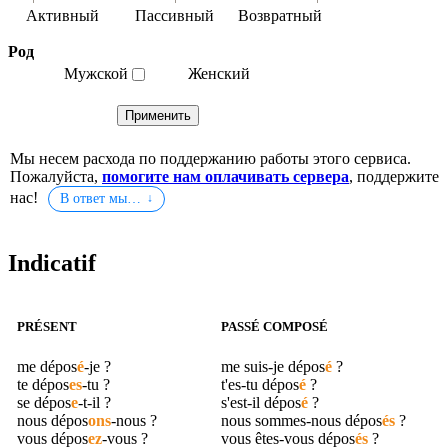
Род
Мужской
Женский
Мы несем расхода по поддержанию работы этого сервиса.
Пожалуйста,
помогите нам оплачивать сервера
, поддержите
нас!
В ответ мы…
Indicatif
PRÉSENT
PASSÉ COMPOSÉ
me
dépos
é
-je ?
me suis-je
dépos
é
?
te
dépos
es
-tu ?
t'es-tu
dépos
é
?
se
dépos
e
-t-il ?
s'est-il
dépos
é
?
nous
dépos
ons
-nous ?
nous sommes-nous
dépos
és
?
vous
dépos
ez
-vous ?
vous êtes-vous
dépos
és
?