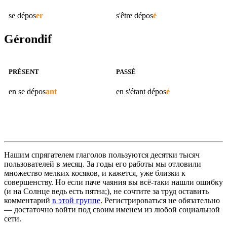
se
dépos
er
s'être
dépos
é
Gérondif
PRÉSENT
PASSÉ
en se
dépos
ant
en s'étant
dépos
é
Нашим спрягателем глаголов пользуются десятки тысяч
пользователей в месяц. За годы его работы мы отловили
множество мелких косяков, и кажется, уже близки к
совершенству. Но если паче чаяния вы всё-таки нашли ошибку
(и на Солнце ведь есть пятна;), не сочтите за труд оставить
комментарий
в этой группе
. Регистрироваться не обязательно
— достаточно войти под своим именем из любой социальной
сети.