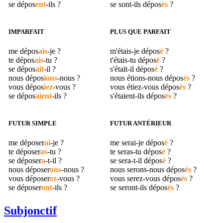
se
dépos
ent
-ils ?
se sont-ils
dépos
és
?
IMPARFAIT
PLUS QUE PARFAIT
me
dépos
ais
-je ?
m'étais-je
dépos
é
?
te
dépos
ais
-tu ?
t'étais-tu
dépos
é
?
se
dépos
ait
-il ?
s'était-il
dépos
é
?
nous
dépos
ions
-nous ?
nous étions-nous
dépos
és
?
vous
dépos
iez
-vous ?
vous étiez-vous
dépos
és
?
se
dépos
aient
-ils ?
s'étaient-ils
dépos
és
?
FUTUR SIMPLE
FUTUR ANTÉRIEUR
me
déposer
ai
-je ?
me serai-je
dépos
é
?
te
déposer
as
-tu ?
te seras-tu
dépos
é
?
se
déposer
a
-t-il ?
se sera-t-il
dépos
é
?
nous
déposer
ons
-nous ?
nous serons-nous
dépos
és
?
vous
déposer
ez
-vous ?
vous serez-vous
dépos
és
?
se
déposer
ont
-ils ?
se seront-ils
dépos
és
?
Subjonctif