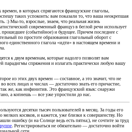
 времен, в которых спрягаются французские глаголы,
оспешу таких успокоить: вам показали то, что ваша неокрепшая
ь. :) Мы-то, взрослые, знаем, что реальная жизнь
атистический современный француз в беглой речи использует
е, прошедшее (событийное) и будущее. Причем последнее с
ительный по простоте образования глагольный оборот с
ого единственного глагола «идти» в настоящем времени и
ла.
дятся к двум временам, которые надолго позволят вам
чей парадигмы спряжения и излагать практически любую вашу
орое из этих двух времен — составное, а это значит, что не
 во всех лицах и числах — достаточно знать его причастие,
 так же, как инфинитив. Это французский язык: снаружи
ано, а копнешь — все уже упростили до нас.
льзуются десятки тысяч пользователей в месяц. За годы его
 мелких косяков, и кажется, уже близки к совершенству. Но
ашли ошибку (и на Солнце ведь есть пятна;), не сочтите за труд
группе
. Регистрироваться не обязательно — достаточно войти
циальной сети.