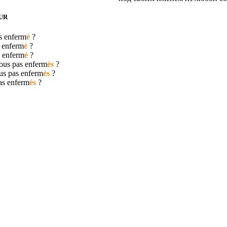
UR
as
enferm
é
?
s
enferm
é
?
s
enferm
é
?
nous pas
enferm
és
?
us pas
enferm
és
?
pas
enferm
és
?