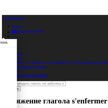
Le-Francais.ru
Войти
Войти
Регистрация
ения.
Форум
Уроки
Уроки 1—5
Уроки 6—59
Уроки 61—312
Отзывы и истори
Спряжение глаголов
FAQ
Французский онлайн
Спряжение глагола
s'enfermer