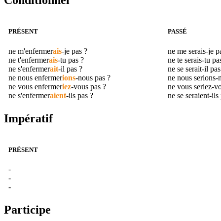
Conditionnel
PRÉSENT
PASSÉ
ne m'
enfermer
ais
-je pas ?
ne me serais-je 
ne t'
enfermer
ais
-tu pas ?
ne te serais-tu p
ne s'
enfermer
ait
-il pas ?
ne se serait-il pa
ne nous
enfermer
ions
-nous pas ?
ne nous serions-
ne vous
enfermer
iez
-vous pas ?
ne vous seriez-v
ne s'
enfermer
aient
-ils pas ?
ne se seraient-ils
Impératif
PRÉSENT
-
-
-
Participe