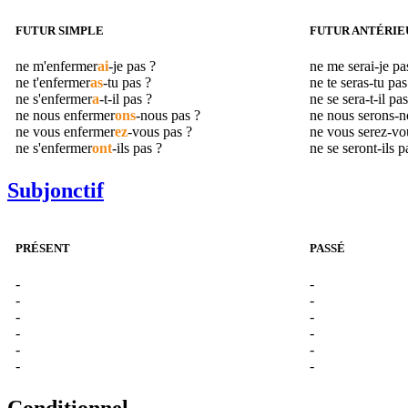
FUTUR SIMPLE
FUTUR ANTÉRIE
ne m'
enfermer
ai
-je pas ?
ne me serai-je p
ne t'
enfermer
as
-tu pas ?
ne te seras-tu pa
ne s'
enfermer
a
-t-il pas ?
ne se sera-t-il pa
ne nous
enfermer
ons
-nous pas ?
ne nous serons-
ne vous
enfermer
ez
-vous pas ?
ne vous serez-vo
ne s'
enfermer
ont
-ils pas ?
ne se seront-ils 
Subjonctif
PRÉSENT
PASSÉ
-
-
-
-
-
-
-
-
-
-
-
-