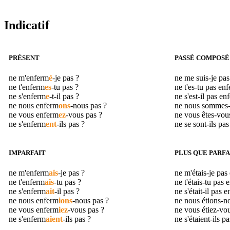
Indicatif
PRÉSENT
PASSÉ COMPOSÉ
ne m'
enferm
é
-je pas ?
ne me suis-je pa
ne t'
enferm
es
-tu pas ?
ne t'es-tu pas
enf
ne s'
enferm
e
-t-il pas ?
ne s'est-il pas
en
ne nous
enferm
ons
-nous pas ?
ne nous sommes
ne vous
enferm
ez
-vous pas ?
ne vous êtes-vou
ne s'
enferm
ent
-ils pas ?
ne se sont-ils pa
IMPARFAIT
PLUS QUE PARFA
ne m'
enferm
ais
-je pas ?
ne m'étais-je pas
ne t'
enferm
ais
-tu pas ?
ne t'étais-tu pas
e
ne s'
enferm
ait
-il pas ?
ne s'était-il pas
e
ne nous
enferm
ions
-nous pas ?
ne nous étions-n
ne vous
enferm
iez
-vous pas ?
ne vous étiez-vo
ne s'
enferm
aient
-ils pas ?
ne s'étaient-ils p