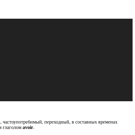
ы
, частоупотребимый, переходный, в составных временах
м глаголом
avoir
.