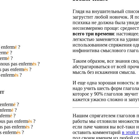
Глядя на внушительный список
загрустит любой новичок. Я п
психика не должна была увидет
несоизмеримо проще: среднест
всего три времени
: настояще
легкостью заменяется на удив
использованием спряжения одн
s
enferm
é
?
инфинитива смыслового глаго
erm
é
?
ferm
é
?
Таким образом, все знания сво
-nous pas
enferm
és
?
абстрагироваться от всей про
s pas
enferm
és
?
мысль без искажения смысла.
s
enferm
és
?
И еще одна хорошая новость: вт
надо учить шесть форм глагола
IT
которое у 90% глаголов звучит
кажется ужасно сложно и запут
enferm
é
?
nferm
é
?
nferm
é
?
Нашим спрягателем глаголов по
ous pas
enferm
és
?
работы мы отловили множество
us pas
enferm
és
?
если паче чаяния вы всё-таки н
as
enferm
és
?
оставить комментарий
в этой 
под своим именем из любой со