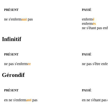
PRÉSENT
PASSÉ
ne s'
enferm
ant
pas
enferm
é
enferm
és
ne s'étant pas
en
Infinitif
PRÉSENT
PASSÉ
ne pas s'
enferm
er
ne pas s'être
enf
Gérondif
PRÉSENT
PASSÉ
en ne s'
enferm
ant
pas
en ne s'étant pas