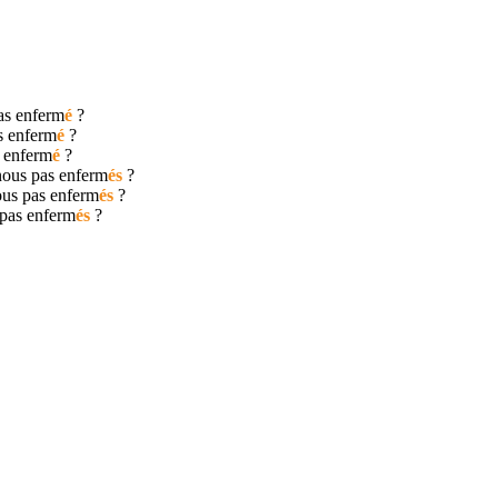
pas
enferm
é
?
as
enferm
é
?
s
enferm
é
?
nous pas
enferm
és
?
ous pas
enferm
és
?
 pas
enferm
és
?