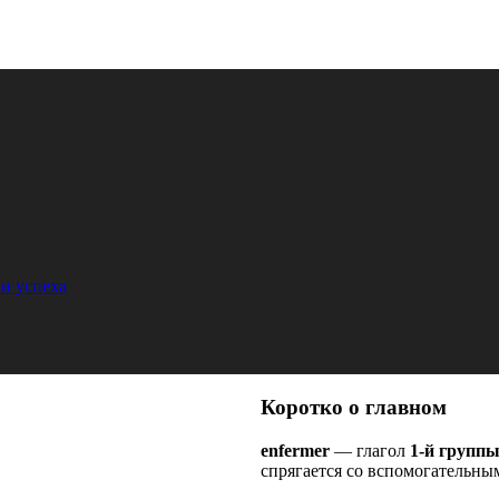
и успеха
Коротко о главном
enfermer
— глагол
1-й групп
спрягается со вспомогательны