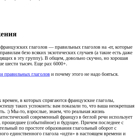
жения
французских глаголов — правильных глаголов на -er, которые
правилам безо всяких экзотических случаев (а такие есть даже
дящих в эту группу). В общем, довольно скучно, но хорошая
ше шести тысяч. Еще раз: 6000+.
и правильных глаголов
и почему этого не надо бояться.
 времен, в которых спрягаются французские глаголы,
оспешу таких успокоить: вам показали то, что ваша неокрепшая
ь. :) Мы-то, взрослые, знаем, что реальная жизнь
атистический современный француз в беглой речи использует
е, прошедшее (событийное) и будущее. Причем последнее с
ительный по простоте образования глагольный оборот с
ого единственного глагола «идти» в настоящем времени и