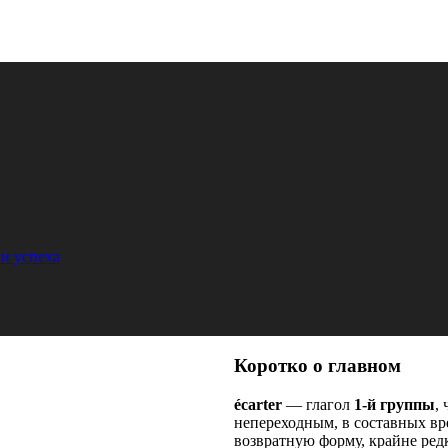
и успеха
Коротко о главном
écarter
— глагол
1-й группы
,
непереходным, в составных вр
возвратную форму, крайне ред