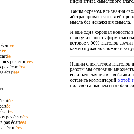
инфинитива смыслового глаго
Таким образом, все знания сво
абстрагироваться от всей про
мысль без искажения смысла.
И еще одна хорошая новость: вт
надо учить шесть форм глагола
которое у 90% глаголов звучит
s
écart
ée
кажется ужасно сложно и запут
t
ée
cart
ée
ommes pas
écart
ées
Нашим спрягателем глаголов по
s pas
écart
ées
работы мы отловили множество
pas
écart
ées
если паче чаяния вы всё-таки н
оставить комментарий
в этой 
под своим именем из любой со
IT
écart
ée
cart
ée
s
écart
ée
ons pas
écart
ées
ez pas
écart
ées
 pas
écart
ées