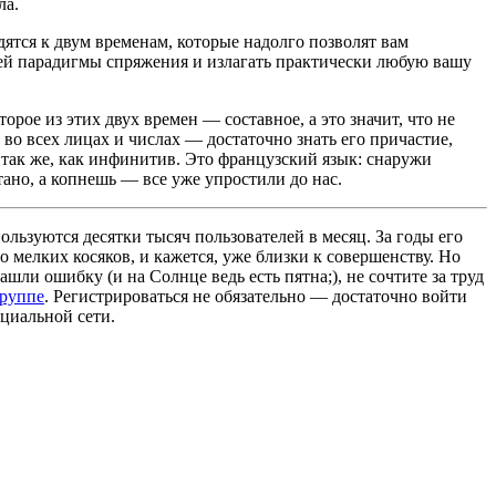
ла.
дятся к двум временам, которые надолго позволят вам
чей парадигмы спряжения и излагать практически любую вашу
орое из этих двух времен — составное, а это значит, что не
 во всех лицах и числах — достаточно знать его причастие,
 так же, как инфинитив. Это французский язык: снаружи
ано, а копнешь — все уже упростили до нас.
льзуются десятки тысяч пользователей в месяц. За годы его
 мелких косяков, и кажется, уже близки к совершенству. Но
ашли ошибку (и на Солнце ведь есть пятна;), не сочтите за труд
группе
. Регистрироваться не обязательно — достаточно войти
циальной сети.