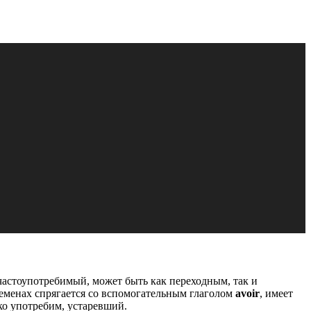
 частоупотребимый, может быть как переходным, так и
еменах спрягается со вспомогательным глаголом
avoir
, имеет
ко употребим, устаревший.