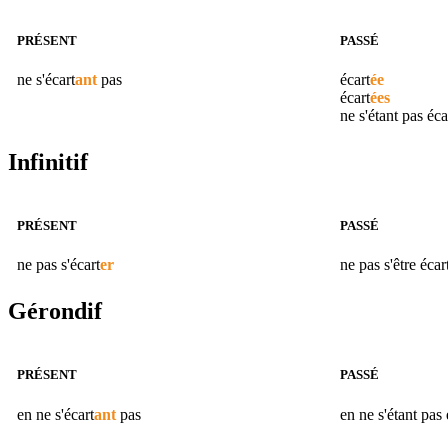
PRÉSENT
PASSÉ
ne s'
écart
ant
pas
écart
ée
écart
ées
ne s'étant pas
éca
Infinitif
PRÉSENT
PASSÉ
ne pas s'
écart
er
ne pas s'être
écar
Gérondif
PRÉSENT
PASSÉ
en ne s'
écart
ant
pas
en ne s'étant pas