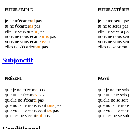
FUTUR SIMPLE
FUTUR ANTÉRIE
je ne m'
écarter
ai
pas
je ne me serai p
tu ne t'
écarter
as
pas
tu ne te seras pa
elle ne se
écarter
a
pas
elle ne se sera p
nous ne nous
écarter
ons
pas
nous ne nous se
vous ne vous
écarter
ez
pas
vous ne vous ser
elles ne s'
écarter
ont
pas
elles ne se seron
Subjonctif
PRÉSENT
PASSÉ
que je ne m'
écart
e
pas
que je ne me soi
que tu ne t'
écart
es
pas
que tu ne te sois
qu'elle ne s'
écart
e
pas
qu'elle ne se soit
que nous ne nous
écart
ions
pas
que nous ne nou
que vous ne vous
écart
iez
pas
que vous ne vou
qu'elles ne s'
écart
ent
pas
qu'elles ne se so