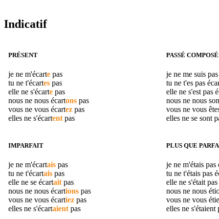
Indicatif
PRÉSENT
PASSÉ COMPOSÉ
je ne m'
écart
e
pas
je ne me suis pa
tu ne t'
écart
es
pas
tu ne t'es pas
écar
elle ne s'
écart
e
pas
elle ne s'est pas
é
nous ne nous
écart
ons
pas
nous ne nous s
vous ne vous
écart
ez
pas
vous ne vous ête
elles ne s'
écart
ent
pas
elles ne se sont 
IMPARFAIT
PLUS QUE PARFA
je ne m'
écart
ais
pas
je ne m'étais pas
tu ne t'
écart
ais
pas
tu ne t'étais pas
é
elle ne se
écart
ait
pas
elle ne s'était pa
nous ne nous
écart
ions
pas
nous ne nous éti
vous ne vous
écart
iez
pas
vous ne vous éti
elles ne s'
écart
aient
pas
elles ne s'étaient