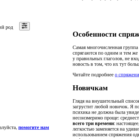
ий род
Особенности спря
Самая многочисленная группа 
спрягаются по одним и тем же 
у правильных глаголов, не вхо
новость в том, что их тут боль
Читайте подробнее
о спряжени
Новичкам
Глядя на внушительный список
загрустит любой новичок. Я п
психика не должна была увидет
несоизмеримо проще: среднест
всего три времени
: настояще
алуйста,
помогите нам
легкостью заменяется на удив
использованием спряжения одн