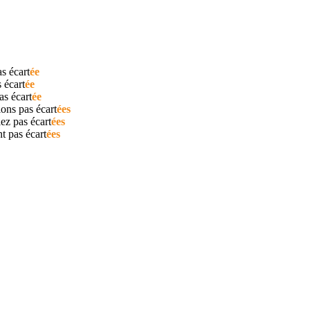
as
écart
ée
s
écart
ée
pas
écart
ée
ions pas
écart
ées
iez pas
écart
ées
ent pas
écart
ées