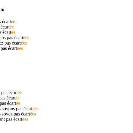
UR
as
écart
ée
s
écart
ée
as
écart
ée
rons pas
écart
ées
ez pas
écart
ées
t pas
écart
ées
s pas
écart
ée
 pas
écart
ée
 pas
écart
ée
s soyons pas
écart
ées
s soyez pas
écart
ées
ient pas
écart
ées