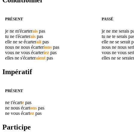
Conditionnel
PRÉSENT
PASSÉ
je ne m'
écarter
ais
pas
je ne me serais p
tu ne t'
écarter
ais
pas
tu ne te serais pa
elle ne se
écarter
ait
pas
elle ne se serait 
nous ne nous
écarter
ions
pas
nous ne nous ser
vous ne vous
écarter
iez
pas
vous ne vous ser
elles ne s'
écarter
aient
pas
elles ne se serai
Impératif
PRÉSENT
ne t'
écart
e
pas
ne nous
écart
ons
pas
ne vous
écart
ez
pas
Participe