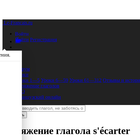
Le-Francais.ru
Войти
Войти
Регистрация
ения.
Форум
Уроки
Уроки 1—5
Уроки 6—59
Уроки 61—312
Отзывы и истори
Спряжение глаголов
FAQ
Французский онлайн
Спряжение глагола
s'écarter