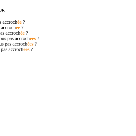
UR
as
accroch
ée
?
s
accroch
ée
?
pas
accroch
ée
?
nous pas
accroch
ées
?
us pas
accroch
ées
?
s pas
accroch
ées
?