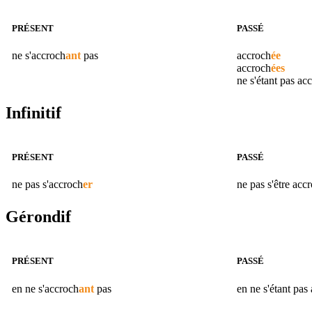
PRÉSENT
PASSÉ
ne s'
accroch
ant
pas
accroch
ée
accroch
ées
ne s'étant pas
acc
Infinitif
PRÉSENT
PASSÉ
ne pas s'
accroch
er
ne pas s'être
accr
Gérondif
PRÉSENT
PASSÉ
en ne s'
accroch
ant
pas
en ne s'étant pas