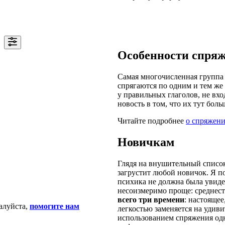
Особенности спря
Самая многочисленная группа 
спрягаются по одним и тем же 
у правильных глаголов, не вхо
новость в том, что их тут боль
Читайте подробнее
о спряжени
Новичкам
Глядя на внушительный список
загрустит любой новичок. Я п
психика не должна была увидет
несоизмеримо проще: среднест
всего три времени
: настояще
алуйста,
помогите нам
легкостью заменяется на удив
использованием спряжения одн