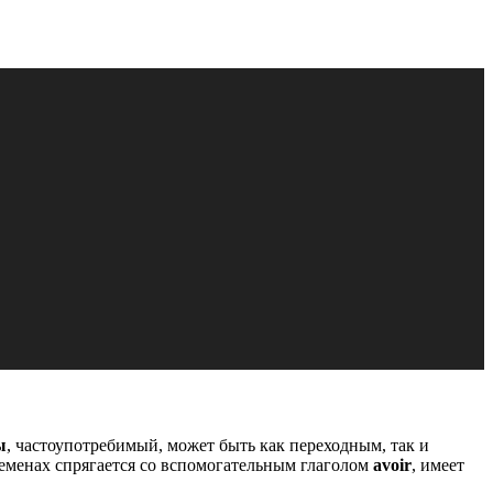
ы
, частоупотребимый, может быть как переходным, так и
еменах спрягается со вспомогательным глаголом
avoir
, имеет