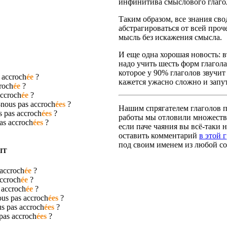
инфинитива смыслового глаго
Таким образом, все знания сво
абстрагироваться от всей про
мысль без искажения смысла.
И еще одна хорошая новость: вт
надо учить шесть форм глагола
которое у 90% глаголов звучит
s
accroch
ée
?
кажется ужасно сложно и запут
roch
ée
?
ccroch
ée
?
-nous pas
accroch
ées
?
Нашим спрягателем глаголов по
s pas
accroch
ées
?
работы мы отловили множество
pas
accroch
ées
?
если паче чаяния вы всё-таки н
оставить комментарий
в этой 
под своим именем из любой со
IT
accroch
ée
?
ccroch
ée
?
s
accroch
ée
?
ous pas
accroch
ées
?
us pas
accroch
ées
?
 pas
accroch
ées
?