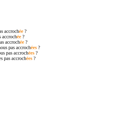
pas
accroch
ée
?
as
accroch
ée
?
pas
accroch
ée
?
nous pas
accroch
ées
?
ous pas
accroch
ées
?
les pas
accroch
ées
?