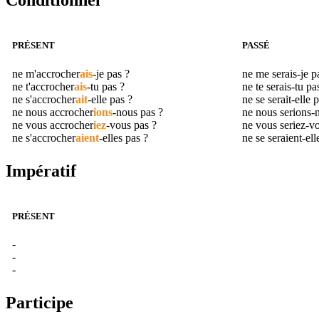
Conditionnel
PRÉSENT
PASSÉ
ne m'
accrocher
ais
-je pas ?
ne me serais-je 
ne t'
accrocher
ais
-tu pas ?
ne te serais-tu p
ne s'
accrocher
ait
-elle pas ?
ne se serait-elle 
ne nous
accrocher
ions
-nous pas ?
ne nous serions-
ne vous
accrocher
iez
-vous pas ?
ne vous seriez-v
ne s'
accrocher
aient
-elles pas ?
ne se seraient-el
Impératif
PRÉSENT
-
-
-
Participe