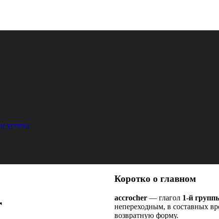
и успеха
Коротко о главном
accrocher
— глагол
1-й групп
r
непереходным, в составных вр
возвратную форму.