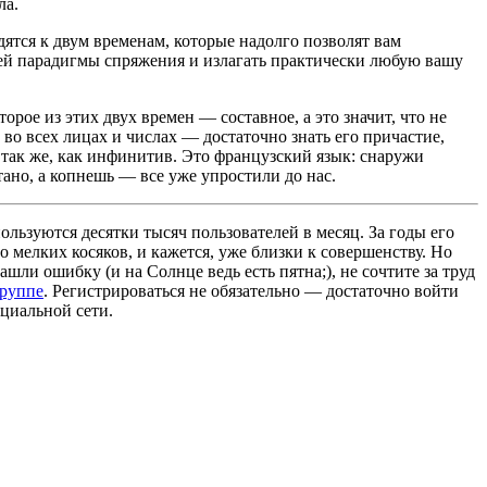
ла.
дятся к двум временам, которые надолго позволят вам
чей парадигмы спряжения и излагать практически любую вашу
орое из этих двух времен — составное, а это значит, что не
 во всех лицах и числах — достаточно знать его причастие,
 так же, как инфинитив. Это французский язык: снаружи
ано, а копнешь — все уже упростили до нас.
льзуются десятки тысяч пользователей в месяц. За годы его
 мелких косяков, и кажется, уже близки к совершенству. Но
ашли ошибку (и на Солнце ведь есть пятна;), не сочтите за труд
группе
. Регистрироваться не обязательно — достаточно войти
циальной сети.