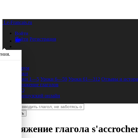
Le-Francais.ru
Войти
Войти
Регистрация
ения.
Форум
Уроки
Уроки 1—5
Уроки 6—59
Уроки 61—312
Отзывы и истори
Спряжение глаголов
FAQ
Французский онлайн
Спряжение глагола
s'accroche