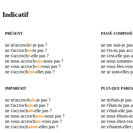
Indicatif
PRÉSENT
PASSÉ COMPOSÉ
ne m'
accroch
é
-je pas ?
ne me suis-je pa
ne t'
accroch
es
-tu pas ?
ne t'es-tu pas
acc
ne s'
accroch
e
-elle pas ?
ne s'est-elle pas
a
ne nous
accroch
ons
-nous pas ?
ne nous sommes
ne vous
accroch
ez
-vous pas ?
ne vous êtes-vou
ne s'
accroch
ent
-elles pas ?
ne se sont-elles 
IMPARFAIT
PLUS QUE PARFA
ne m'
accroch
ais
-je pas ?
ne m'étais-je pas
ne t'
accroch
ais
-tu pas ?
ne t'étais-tu pas
a
ne s'
accroch
ait
-elle pas ?
ne s'était-elle pa
ne nous
accroch
ions
-nous pas ?
ne nous étions-n
ne vous
accroch
iez
-vous pas ?
ne vous étiez-vo
ne s'
accroch
aient
-elles pas ?
ne s'étaient-elles