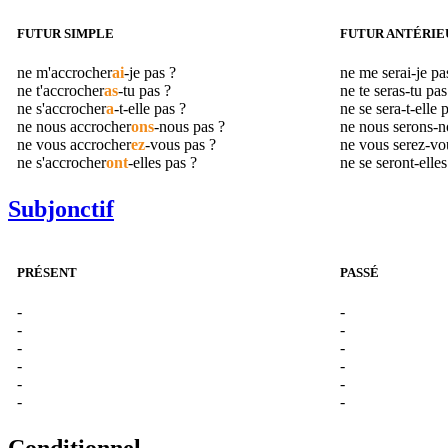
FUTUR SIMPLE
FUTUR ANTÉRIE
ne m'
accrocher
ai
-je pas ?
ne me serai-je p
ne t'
accrocher
as
-tu pas ?
ne te seras-tu pa
ne s'
accrocher
a
-t-elle pas ?
ne se sera-t-elle 
ne nous
accrocher
ons
-nous pas ?
ne nous serons-
ne vous
accrocher
ez
-vous pas ?
ne vous serez-vo
ne s'
accrocher
ont
-elles pas ?
ne se seront-elle
Subjonctif
PRÉSENT
PASSÉ
-
-
-
-
-
-
-
-
-
-
-
-