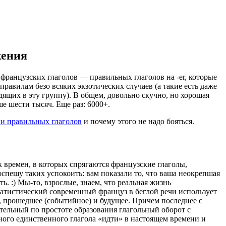
жения
французских глаголов — правильных глаголов на -er, которые
правилам безо всяких экзотических случаев (а такие есть даже
дящих в эту группу). В общем, довольно скучно, но хорошая
ше шести тысяч. Еще раз: 6000+.
и правильных глаголов
и почему этого не надо бояться.
 времен, в которых спрягаются французские глаголы,
оспешу таких успокоить: вам показали то, что ваша неокрепшая
ь. :) Мы-то, взрослые, знаем, что реальная жизнь
атистический современный француз в беглой речи использует
е, прошедшее (событийное) и будущее. Причем последнее с
ительный по простоте образования глагольный оборот с
ого единственного глагола «идти» в настоящем времени и