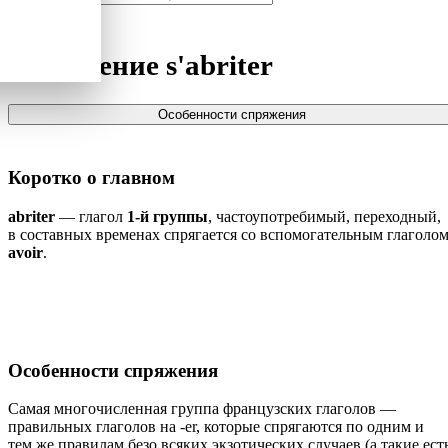
Спряжение
s'abriter
Особенности спряжения
Коротко о главном
abriter
— глагол
1-й группы
, частоупотребимый, переходный,
в составных временах спрягается со вспомогательным глаголо
avoir
.
Особенности спряжения
Самая многочисленная группа французских глаголов —
правильных глаголов на -er, которые спрягаются по одним и
тем же правилам безо всяких экзотических случаев (а такие ест