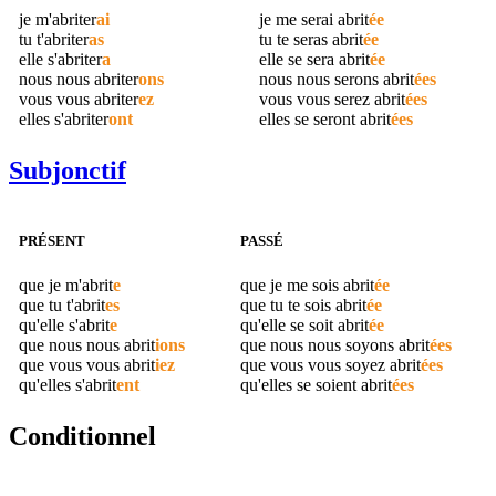
je m'
abriter
ai
je me serai
abrit
ée
tu t'
abriter
as
tu te seras
abrit
ée
elle s'
abriter
a
elle se sera
abrit
ée
nous nous
abriter
ons
nous nous serons
abrit
ées
vous vous
abriter
ez
vous vous serez
abrit
ées
elles s'
abriter
ont
elles se seront
abrit
ées
Subjonctif
PRÉSENT
PASSÉ
que je m'
abrit
e
que je me sois
abrit
ée
que tu t'
abrit
es
que tu te sois
abrit
ée
qu'elle s'
abrit
e
qu'elle se soit
abrit
ée
que nous nous
abrit
ions
que nous nous soyons
abrit
ées
que vous vous
abrit
iez
que vous vous soyez
abrit
ées
qu'elles s'
abrit
ent
qu'elles se soient
abrit
ées
Conditionnel