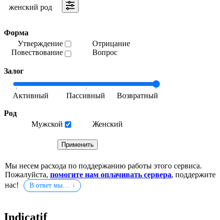
женский род
Форма
Утверждение
Отрицание
Повествование
Вопрос
Залог
Род
Мужской
Женский
Мы несем расхода по поддержанию работы этого сервиса.
Пожалуйста,
помогите нам оплачивать сервера
, поддержите
нас!
В ответ мы…
Indicatif