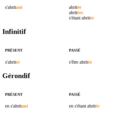
s'
abrit
ant
abrit
ée
abrit
ées
s'étant
abrit
ée
Infinitif
PRÉSENT
PASSÉ
s'
abrit
er
s'être
abrit
ée
Gérondif
PRÉSENT
PASSÉ
en s'
abrit
ant
en s'étant
abrit
ée