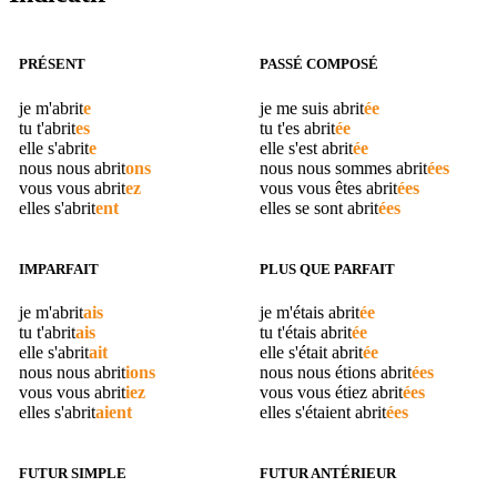
PRÉSENT
PASSÉ COMPOSÉ
je m'
abrit
e
je me suis
abrit
ée
tu t'
abrit
es
tu t'es
abrit
ée
elle s'
abrit
e
elle s'est
abrit
ée
nous nous
abrit
ons
nous nous sommes
abrit
ées
vous vous
abrit
ez
vous vous êtes
abrit
ées
elles s'
abrit
ent
elles se sont
abrit
ées
IMPARFAIT
PLUS QUE PARFAIT
je m'
abrit
ais
je m'étais
abrit
ée
tu t'
abrit
ais
tu t'étais
abrit
ée
elle s'
abrit
ait
elle s'était
abrit
ée
nous nous
abrit
ions
nous nous étions
abrit
ées
vous vous
abrit
iez
vous vous étiez
abrit
ées
elles s'
abrit
aient
elles s'étaient
abrit
ées
FUTUR SIMPLE
FUTUR ANTÉRIEUR