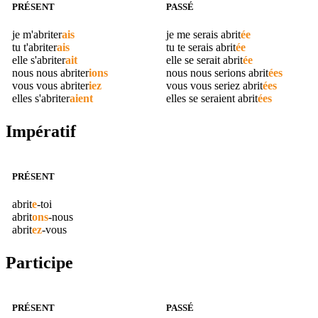
PRÉSENT
PASSÉ
je m'
abriter
ais
je me serais
abrit
ée
tu t'
abriter
ais
tu te serais
abrit
ée
elle s'
abriter
ait
elle se serait
abrit
ée
nous nous
abriter
ions
nous nous serions
abrit
ées
vous vous
abriter
iez
vous vous seriez
abrit
ées
elles s'
abriter
aient
elles se seraient
abrit
ées
Impératif
PRÉSENT
abrit
e
-toi
abrit
ons
-nous
abrit
ez
-vous
Participe
PRÉSENT
PASSÉ