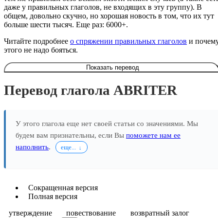
даже у правильных глаголов, не входящих в эту группу). В
общем, довольно скучно, но хорошая новость в том, что их тут
больше шести тысяч. Еще раз: 6000+.
Читайте подробнее
о спряжении правильных глаголов
и почем
этого не надо бояться.
Показать перевод
Перевод глагола ABRITER
У этого глагола еще нет своей статьи со значениями. Мы
будем вам признательны, если Вы
поможете нам ее
наполнить
.
еще...
Сокращенная версия
Полная версия
утверждение
повествование
возвратный залог