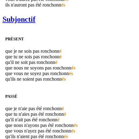
ils n'auront pas été
ronchonn
és
Subjonctif
PRÉSENT
que je ne sois pas
ronchonn
é
que tu ne sois pas
ronchonn
é
qu'il ne soit pas
ronchonn
é
que nous ne soyons pas
ronchonn
és
que vous ne soyez pas
ronchonn
és
qu'ils ne soient pas
ronchonn
és
PASSÉ
que je n'aie pas été
ronchonn
é
que tu n'aies pas été
ronchonn
é
qu'il n'ait pas été
ronchonn
é
que nous n'ayons pas été
ronchonn
és
que vous n'ayez pas été
ronchonn
és
qu'ils n'aient pas été
ronchonn
és