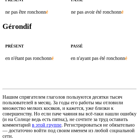
ne pas être
ronchonn
é
ne pas avoir été
ronchonn
é
Gérondif
PRÉSENT
PASSÉ
en n'étant pas
ronchonn
é
en n'ayant pas été
ronchonn
é
Нашим спрягателем глаголов пользуются десятки тысяч
пользователей в месяц. За годы его работы мы отловили
множество мелких косяков, и кажется, уже близки к
совершенству. Но если паче чаяния вы всё-таки нашли ошибку
(и на Солнце ведь есть пятна;), не сочтите за труд оставить
комментарий
в этой группе
. Регистрироваться не обязательно
— достаточно войти под своим именем из любой социальной
сети.