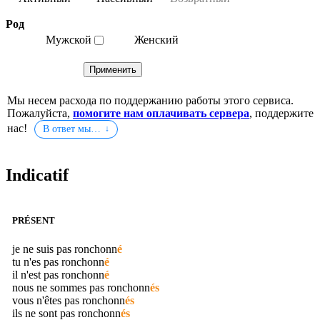
Род
Мужской
Женский
Мы несем расхода по поддержанию работы этого сервиса.
Пожалуйста,
помогите нам оплачивать сервера
, поддержите
нас!
В ответ мы…
Indicatif
PRÉSENT
je ne suis pas
ronchonn
é
tu n'es pas
ronchonn
é
il n'est pas
ronchonn
é
nous ne sommes pas
ronchonn
és
vous n'êtes pas
ronchonn
és
ils ne sont pas
ronchonn
és