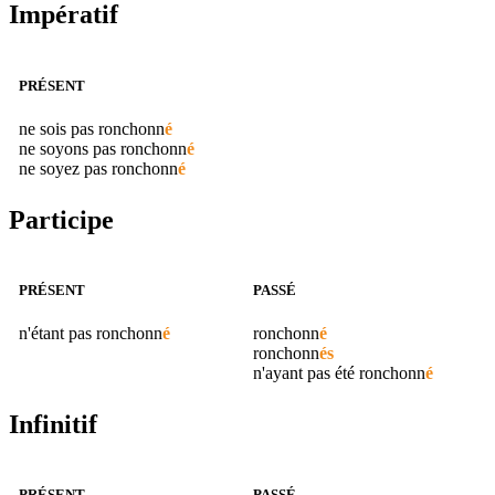
Impératif
PRÉSENT
ne sois pas
ronchonn
é
ne soyons pas
ronchonn
é
ne soyez pas
ronchonn
é
Participe
PRÉSENT
PASSÉ
n'étant pas
ronchonn
é
ronchonn
é
ronchonn
és
n'ayant pas été
ronchonn
é
Infinitif
PRÉSENT
PASSÉ