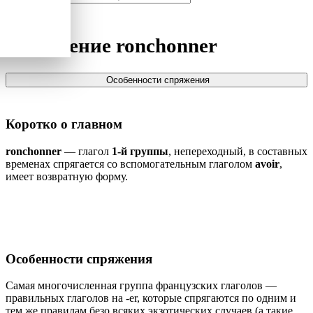
Спряжение
ronchonner
Особенности спряжения
Коротко о главном
ronchonner
— глагол
1-й группы
, непереходный, в составных
временах спрягается со вспомогательным глаголом
avoir
,
имеет возвратную форму.
Особенности спряжения
Самая многочисленная группа французских глаголов —
правильных глаголов на -er, которые спрягаются по одним и
тем же правилам безо всяких экзотических случаев (а такие