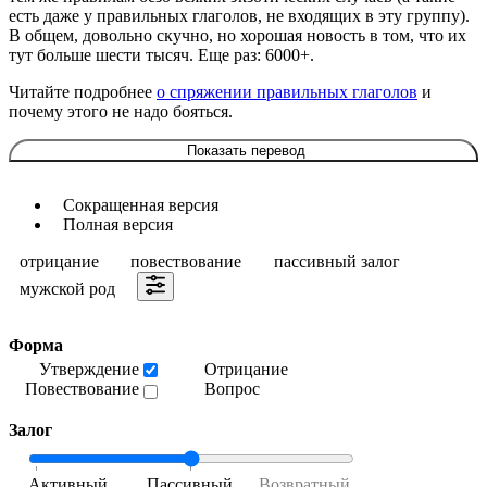
есть даже у правильных глаголов, не входящих в эту группу).
В общем, довольно скучно, но хорошая новость в том, что их
тут больше шести тысяч. Еще раз: 6000+.
Читайте подробнее
о спряжении правильных глаголов
и
почему этого не надо бояться.
Показать перевод
Сокращенная версия
Полная версия
отрицание
повествование
пассивный залог
мужской род
Форма
Утверждение
Отрицание
Повествование
Вопрос
Залог