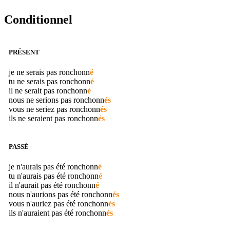
Conditionnel
PRÉSENT
je ne serais pas
ronchonn
é
tu ne serais pas
ronchonn
é
il ne serait pas
ronchonn
é
nous ne serions pas
ronchonn
és
vous ne seriez pas
ronchonn
és
ils ne seraient pas
ronchonn
és
PASSÉ
je n'aurais pas été
ronchonn
é
tu n'aurais pas été
ronchonn
é
il n'aurait pas été
ronchonn
é
nous n'aurions pas été
ronchonn
és
vous n'auriez pas été
ronchonn
és
ils n'auraient pas été
ronchonn
és