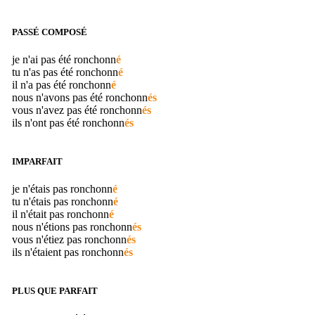
PASSÉ COMPOSÉ
je n'ai pas été
ronchonn
é
tu n'as pas été
ronchonn
é
il n'a pas été
ronchonn
é
nous n'avons pas été
ronchonn
és
vous n'avez pas été
ronchonn
és
ils n'ont pas été
ronchonn
és
IMPARFAIT
je n'étais pas
ronchonn
é
tu n'étais pas
ronchonn
é
il n'était pas
ronchonn
é
nous n'étions pas
ronchonn
és
vous n'étiez pas
ronchonn
és
ils n'étaient pas
ronchonn
és
PLUS QUE PARFAIT