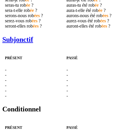
seras-tu
rob
ée
?
auras-tu été
rob
ée
?
sera-t-elle
rob
ée
?
aura-t-elle été
rob
ée
?
serons-nous
rob
ées
?
aurons-nous été
rob
ées
?
serez-vous
rob
ées
?
aurez-vous été
rob
ées
?
seront-elles
rob
ées
?
auront-elles été
rob
ées
?
Subjonctif
PRÉSENT
PASSÉ
-
-
-
-
-
-
-
-
-
-
-
-
Conditionnel
PRÉSENT
PASSÉ