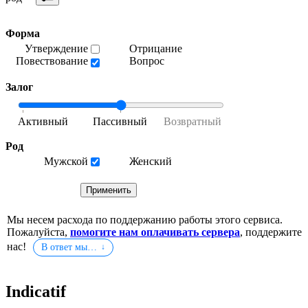
Форма
Утверждение
Отрицание
Повествование
Вопрос
Залог
Род
Мужской
Женский
Мы несем расхода по поддержанию работы этого сервиса.
Пожалуйста,
помогите нам оплачивать сервера
, поддержите
нас!
В ответ мы…
Indicatif