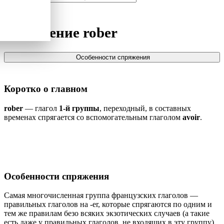
Спряжение
rober
Особенности спряжения
Коротко о главном
rober
— глагол
1-й группы
, переходный, в составных
временах спрягается со вспомогательным глаголом
avoir
.
Особенности спряжения
Самая многочисленная группа французских глаголов —
правильных глаголов на -er, которые спрягаются по одним и
тем же правилам безо всяких экзотических случаев (а такие
есть даже у правильных глаголов, не входящих в эту группу).