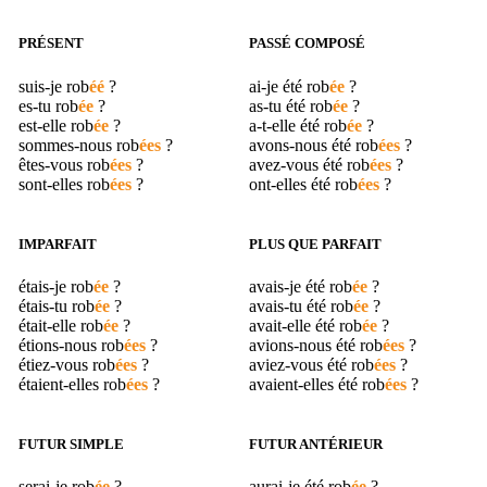
PRÉSENT
PASSÉ COMPOSÉ
suis-je
rob
éé
?
ai-je été
rob
ée
?
es-tu
rob
ée
?
as-tu été
rob
ée
?
est-elle
rob
ée
?
a-t-elle été
rob
ée
?
sommes-nous
rob
ées
?
avons-nous été
rob
ées
?
êtes-vous
rob
ées
?
avez-vous été
rob
ées
?
sont-elles
rob
ées
?
ont-elles été
rob
ées
?
IMPARFAIT
PLUS QUE PARFAIT
étais-je
rob
ée
?
avais-je été
rob
ée
?
étais-tu
rob
ée
?
avais-tu été
rob
ée
?
était-elle
rob
ée
?
avait-elle été
rob
ée
?
étions-nous
rob
ées
?
avions-nous été
rob
ées
?
étiez-vous
rob
ées
?
aviez-vous été
rob
ées
?
étaient-elles
rob
ées
?
avaient-elles été
rob
ées
?
FUTUR SIMPLE
FUTUR ANTÉRIEUR
serai-je
rob
ée
?
aurai-je été
rob
ée
?