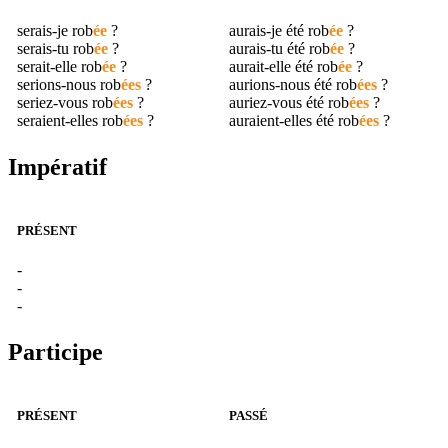
serais-je
rob
ée
?
aurais-je été
rob
ée
?
serais-tu
rob
ée
?
aurais-tu été
rob
ée
?
serait-elle
rob
ée
?
aurait-elle été
rob
ée
?
serions-nous
rob
ées
?
aurions-nous été
rob
ées
?
seriez-vous
rob
ées
?
auriez-vous été
rob
ées
?
seraient-elles
rob
ées
?
auraient-elles été
rob
ées
?
Impératif
PRÉSENT
-
-
-
Participe
PRÉSENT
PASSÉ