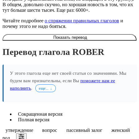
В общем, довольно скучно, но хорошая новость в том, что их
тут больше шести тысяч. Еще раз: 6000+.
Читайте подробнее
о спряжении правильных глаголов
и
почему этого не надо бояться.
Показать перевод
Перевод глагола ROBER
У этого глагола еще нет своей статьи со значениями. Мы
будем вам признательны, если Вы
поможете нам ее
наполнить
.
еще...
Сокращенная версия
Полная версия
утверждение
вопрос
пассивный залог
женский
род