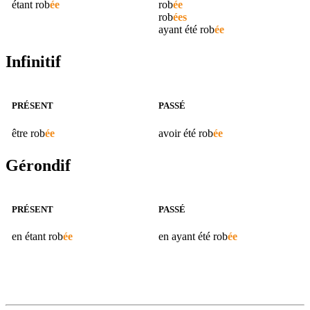
étant
rob
ée
rob
ée
rob
ées
ayant été
rob
ée
Infinitif
PRÉSENT
PASSÉ
être
rob
ée
avoir été
rob
ée
Gérondif
PRÉSENT
PASSÉ
en étant
rob
ée
en ayant été
rob
ée