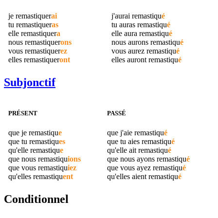
je
remastiquer
ai
j'aurai
remastiqu
é
tu
remastiquer
as
tu auras
remastiqu
é
elle
remastiquer
a
elle aura
remastiqu
é
nous
remastiquer
ons
nous aurons
remastiqu
é
vous
remastiquer
ez
vous aurez
remastiqu
é
elles
remastiquer
ont
elles auront
remastiqu
é
Subjonctif
PRÉSENT
PASSÉ
que je
remastiqu
e
que j'aie
remastiqu
é
que tu
remastiqu
es
que tu aies
remastiqu
é
qu'elle
remastiqu
e
qu'elle ait
remastiqu
é
que nous
remastiqu
ions
que nous ayons
remastiqu
é
que vous
remastiqu
iez
que vous ayez
remastiqu
é
qu'elles
remastiqu
ent
qu'elles aient
remastiqu
é
Conditionnel