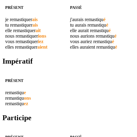
PRÉSENT
PASSÉ
je
remastiquer
ais
j'aurais
remastiqu
é
tu
remastiquer
ais
tu aurais
remastiqu
é
elle
remastiquer
ait
elle aurait
remastiqu
é
nous
remastiquer
ions
nous aurions
remastiqu
é
vous
remastiquer
iez
vous auriez
remastiqu
é
elles
remastiquer
aient
elles auraient
remastiqu
é
Impératif
PRÉSENT
remastiqu
e
remastiqu
ons
remastiqu
ez
Participe