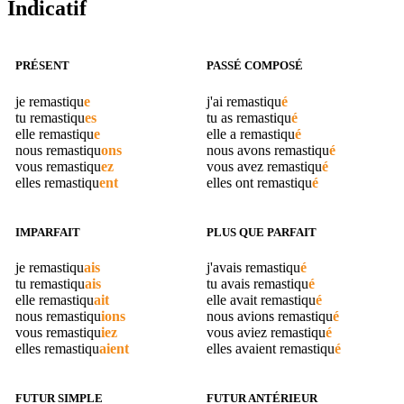
Indicatif
PRÉSENT
PASSÉ COMPOSÉ
je
remastiqu
e
j'ai
remastiqu
é
tu
remastiqu
es
tu as
remastiqu
é
elle
remastiqu
e
elle a
remastiqu
é
nous
remastiqu
ons
nous avons
remastiqu
é
vous
remastiqu
ez
vous avez
remastiqu
é
elles
remastiqu
ent
elles ont
remastiqu
é
IMPARFAIT
PLUS QUE PARFAIT
je
remastiqu
ais
j'avais
remastiqu
é
tu
remastiqu
ais
tu avais
remastiqu
é
elle
remastiqu
ait
elle avait
remastiqu
é
nous
remastiqu
ions
nous avions
remastiqu
é
vous
remastiqu
iez
vous aviez
remastiqu
é
elles
remastiqu
aient
elles avaient
remastiqu
é
FUTUR SIMPLE
FUTUR ANTÉRIEUR