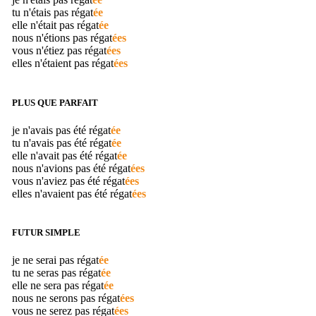
tu n'étais pas
régat
ée
elle n'était pas
régat
ée
nous n'étions pas
régat
ées
vous n'étiez pas
régat
ées
elles n'étaient pas
régat
ées
PLUS QUE PARFAIT
je n'avais pas été
régat
ée
tu n'avais pas été
régat
ée
elle n'avait pas été
régat
ée
nous n'avions pas été
régat
ées
vous n'aviez pas été
régat
ées
elles n'avaient pas été
régat
ées
FUTUR SIMPLE
je ne serai pas
régat
ée
tu ne seras pas
régat
ée
elle ne sera pas
régat
ée
nous ne serons pas
régat
ées
vous ne serez pas
régat
ées