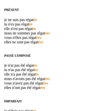
PRÉSENT
je ne suis pas
régat
ée
tu n'es pas
régat
ée
elle n'est pas
régat
ée
nous ne sommes pas
régat
ées
vous n'êtes pas
régat
ées
elles ne sont pas
régat
ées
PASSÉ COMPOSÉ
je n'ai pas été
régat
ée
tu n'as pas été
régat
ée
elle n'a pas été
régat
ée
nous n'avons pas été
régat
ées
vous n'avez pas été
régat
ées
elles n'ont pas été
régat
ées
IMPARFAIT
je n'étais pas
régat
ée