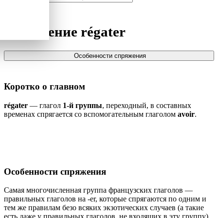
Спряжение
régater
Особенности спряжения
Коротко о главном
régater
— глагол
1-й группы
, переходный, в составных
временах спрягается со вспомогательным глаголом
avoir
.
Особенности спряжения
Самая многочисленная группа французских глаголов —
правильных глаголов на -er, которые спрягаются по одним и
тем же правилам безо всяких экзотических случаев (а такие
есть даже у правильных глаголов, не входящих в эту группу).