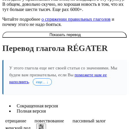
В общем, довольно скучно, но хорошая новость в том, что их
тут больше шести тысяч. Еще раз: 6000+.
Читайте подробнее
о спряжении правильных глаголов
и
почему этого не надо бояться.
Показать перевод
Перевод глагола RÉGATER
У этого глагола еще нет своей статьи со значениями. Мы
будем вам признательны, если Вы
поможете нам ее
наполнить
.
еще...
Сокращенная версия
Полная версия
отрицание
повествование
пассивный залог
женский род