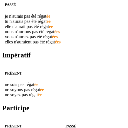
PASSÉ
je n'aurais pas été
régat
ée
tu n'aurais pas été
régat
ée
elle n'aurait pas été
régat
ée
nous n'aurions pas été
régat
ées
vous n'auriez pas été
régat
ées
elles n'auraient pas été
régat
ées
Impératif
PRÉSENT
ne sois pas
régat
ée
ne soyons pas
régat
ée
ne soyez pas
régat
ée
Participe
PRÉSENT
PASSÉ