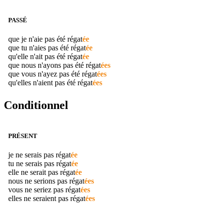
PASSÉ
que je n'aie pas été
régat
ée
que tu n'aies pas été
régat
ée
qu'elle n'ait pas été
régat
ée
que nous n'ayons pas été
régat
ées
que vous n'ayez pas été
régat
ées
qu'elles n'aient pas été
régat
ées
Conditionnel
PRÉSENT
je ne serais pas
régat
ée
tu ne serais pas
régat
ée
elle ne serait pas
régat
ée
nous ne serions pas
régat
ées
vous ne seriez pas
régat
ées
elles ne seraient pas
régat
ées