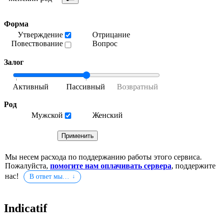
Форма
Утверждение
Отрицание
Повествование
Вопрос
Залог
Род
Мужской
Женский
Мы несем расхода по поддержанию работы этого сервиса.
Пожалуйста,
помогите нам оплачивать сервера
, поддержите
нас!
В ответ мы…
Indicatif