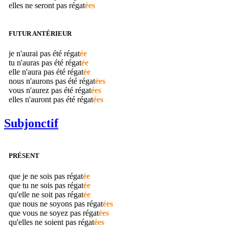
elles ne seront pas
régat
ées
FUTUR ANTÉRIEUR
je n'aurai pas été
régat
ée
tu n'auras pas été
régat
ée
elle n'aura pas été
régat
ée
nous n'aurons pas été
régat
ées
vous n'aurez pas été
régat
ées
elles n'auront pas été
régat
ées
Subjonctif
PRÉSENT
que je ne sois pas
régat
ée
que tu ne sois pas
régat
ée
qu'elle ne soit pas
régat
ée
que nous ne soyons pas
régat
ées
que vous ne soyez pas
régat
ées
qu'elles ne soient pas
régat
ées