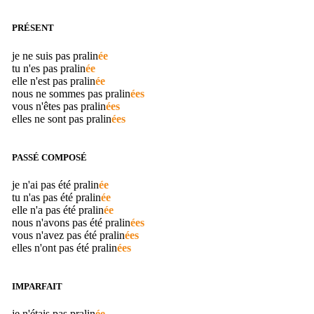
PRÉSENT
je ne suis pas
pralin
ée
tu n'es pas
pralin
ée
elle n'est pas
pralin
ée
nous ne sommes pas
pralin
ées
vous n'êtes pas
pralin
ées
elles ne sont pas
pralin
ées
PASSÉ COMPOSÉ
je n'ai pas été
pralin
ée
tu n'as pas été
pralin
ée
elle n'a pas été
pralin
ée
nous n'avons pas été
pralin
ées
vous n'avez pas été
pralin
ées
elles n'ont pas été
pralin
ées
IMPARFAIT
je n'étais pas
pralin
ée