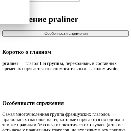
Спряжение
praliner
Особенности спряжения
Коротко о главном
praliner
— глагол
1-й группы
, переходный, в составных
временах спрягается со вспомогательным глаголом
avoir
.
Особенности спряжения
Самая многочисленная группа французских глаголов —
правильных глаголов на -er, которые спрягаются по одним и
тем же правилам безо всяких экзотических случаев (а такие
есть даже у правильных глаголов, не входящих в эту группу).