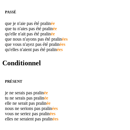
PASSÉ
que je n'aie pas été
pralin
ée
que tu n'aies pas été
pralin
ée
qu'elle n'ait pas été
pralin
ée
que nous n'ayons pas été
pralin
ées
que vous n'ayez pas été
pralin
ées
qu'elles n'aient pas été
pralin
ées
Conditionnel
PRÉSENT
je ne serais pas
pralin
ée
tu ne serais pas
pralin
ée
elle ne serait pas
pralin
ée
nous ne serions pas
pralin
ées
vous ne seriez pas
pralin
ées
elles ne seraient pas
pralin
ées