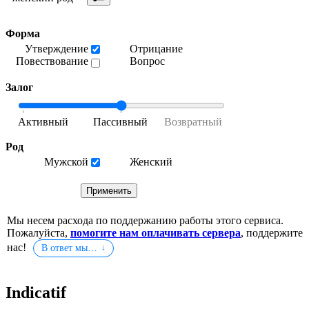
Форма
Утверждение
Отрицание
Повествование
Вопрос
Залог
Род
Мужской
Женский
Мы несем расхода по поддержанию работы этого сервиса.
Пожалуйста,
помогите нам оплачивать сервера
, поддержите
нас!
В ответ мы…
Indicatif