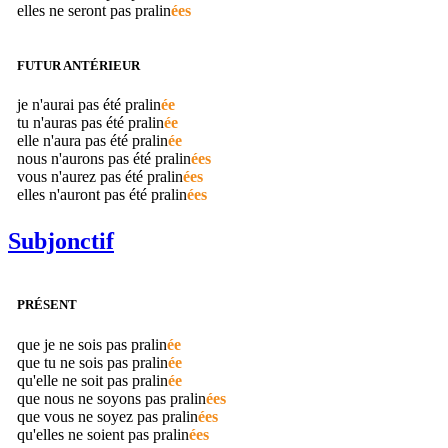
elles ne seront pas
pralin
ées
FUTUR ANTÉRIEUR
je n'aurai pas été
pralin
ée
tu n'auras pas été
pralin
ée
elle n'aura pas été
pralin
ée
nous n'aurons pas été
pralin
ées
vous n'aurez pas été
pralin
ées
elles n'auront pas été
pralin
ées
Subjonctif
PRÉSENT
que je ne sois pas
pralin
ée
que tu ne sois pas
pralin
ée
qu'elle ne soit pas
pralin
ée
que nous ne soyons pas
pralin
ées
que vous ne soyez pas
pralin
ées
qu'elles ne soient pas
pralin
ées