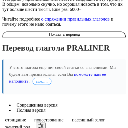
В общем, довольно скучно, но хорошая новость в том, что их
тут больше шести тысяч. Еще раз: 6000+.
Читайте подробнее
о спряжении правильных глаголов
и
почему этого не надо бояться.
Показать перевод
Перевод глагола PRALINER
У этого глагола еще нет своей статьи со значениями. Мы
будем вам признательны, если Вы
поможете нам ее
наполнить
.
еще...
Сокращенная версия
Полная версия
отрицание
повествование
пассивный залог
женский род