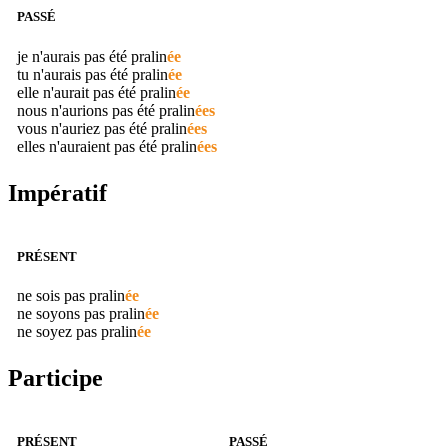
PASSÉ
je n'aurais pas été
pralin
ée
tu n'aurais pas été
pralin
ée
elle n'aurait pas été
pralin
ée
nous n'aurions pas été
pralin
ées
vous n'auriez pas été
pralin
ées
elles n'auraient pas été
pralin
ées
Impératif
PRÉSENT
ne sois pas
pralin
ée
ne soyons pas
pralin
ée
ne soyez pas
pralin
ée
Participe
PRÉSENT
PASSÉ