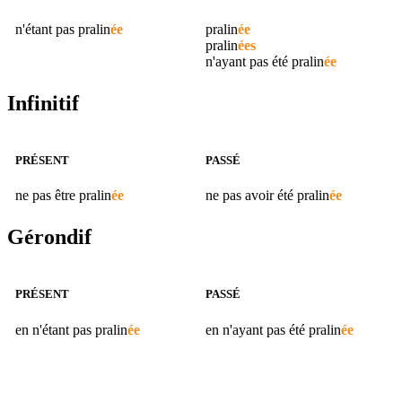
n'étant pas
pralin
ée
pralin
ée
pralin
ées
n'ayant pas été
pralin
ée
Infinitif
PRÉSENT
PASSÉ
ne pas être
pralin
ée
ne pas avoir été
pralin
ée
Gérondif
PRÉSENT
PASSÉ
en n'étant pas
pralin
ée
en n'ayant pas été
pralin
ée