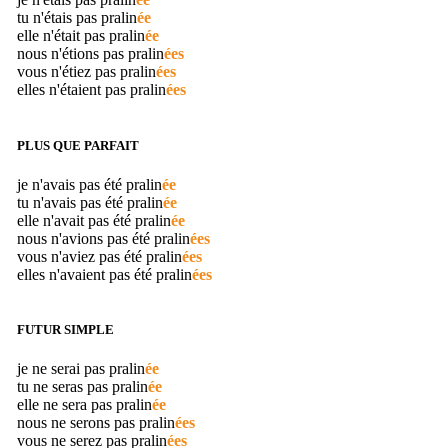
tu n'étais pas
pralin
ée
elle n'était pas
pralin
ée
nous n'étions pas
pralin
ées
vous n'étiez pas
pralin
ées
elles n'étaient pas
pralin
ées
PLUS QUE PARFAIT
je n'avais pas été
pralin
ée
tu n'avais pas été
pralin
ée
elle n'avait pas été
pralin
ée
nous n'avions pas été
pralin
ées
vous n'aviez pas été
pralin
ées
elles n'avaient pas été
pralin
ées
FUTUR SIMPLE
je ne serai pas
pralin
ée
tu ne seras pas
pralin
ée
elle ne sera pas
pralin
ée
nous ne serons pas
pralin
ées
vous ne serez pas
pralin
ées