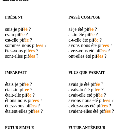
PRÉSENT
PASSÉ COMPOSÉ
suis-je
pif
éé
?
ai-je été
pif
ée
?
es-tu
pif
ée
?
as-tu été
pif
ée
?
est-elle
pif
ée
?
a-t-elle été
pif
ée
?
sommes-nous
pif
ées
?
avons-nous été
pif
ées
?
êtes-vous
pif
ées
?
avez-vous été
pif
ées
?
sont-elles
pif
ées
?
ont-elles été
pif
ées
?
IMPARFAIT
PLUS QUE PARFAIT
étais-je
pif
ée
?
avais-je été
pif
ée
?
étais-tu
pif
ée
?
avais-tu été
pif
ée
?
était-elle
pif
ée
?
avait-elle été
pif
ée
?
étions-nous
pif
ées
?
avions-nous été
pif
ées
?
étiez-vous
pif
ées
?
aviez-vous été
pif
ées
?
étaient-elles
pif
ées
?
avaient-elles été
pif
ées
?
FUTUR SIMPLE
FUTUR ANTÉRIEUR