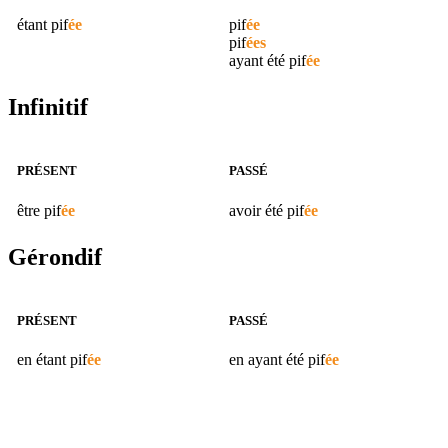
étant
pif
ée
pif
ée
pif
ées
ayant été
pif
ée
Infinitif
PRÉSENT
PASSÉ
être
pif
ée
avoir été
pif
ée
Gérondif
PRÉSENT
PASSÉ
en étant
pif
ée
en ayant été
pif
ée