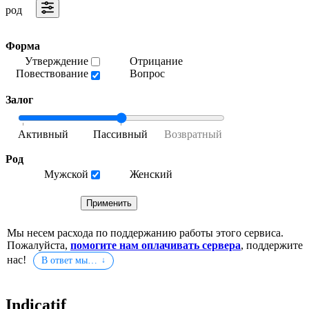
род
Форма
Утверждение
Отрицание
Повествование
Вопрос
Залог
Род
Мужской
Женский
Мы несем расхода по поддержанию работы этого сервиса.
Пожалуйста,
помогите нам оплачивать сервера
, поддержите
нас!
В ответ мы…
Indicatif