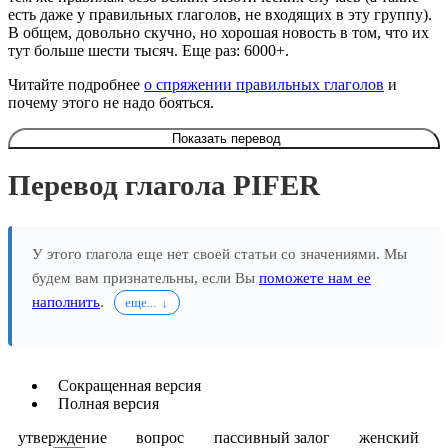
есть даже у правильных глаголов, не входящих в эту группу).
В общем, довольно скучно, но хорошая новость в том, что их
тут больше шести тысяч. Еще раз: 6000+.
Читайте подробнее
о спряжении правильных глаголов
и
почему этого не надо бояться.
Показать перевод
Перевод глагола PIFER
У этого глагола еще нет своей статьи со значениями. Мы
будем вам признательны, если Вы
поможете нам ее
наполнить
.
еще...
Сокращенная версия
Полная версия
утверждение
вопрос
пассивный залог
женский