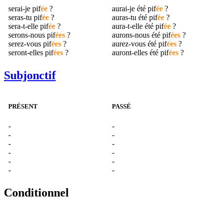
serai-je
pif
ée
?
aurai-je été
pif
ée
?
seras-tu
pif
ée
?
auras-tu été
pif
ée
?
sera-t-elle
pif
ée
?
aura-t-elle été
pif
ée
?
serons-nous
pif
ées
?
aurons-nous été
pif
ées
?
serez-vous
pif
ées
?
aurez-vous été
pif
ées
?
seront-elles
pif
ées
?
auront-elles été
pif
ées
?
Subjonctif
PRÉSENT
PASSÉ
-
-
-
-
-
-
-
-
-
-
-
-
Conditionnel