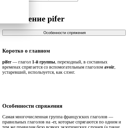
Спряжение
pifer
Особенности спряжения
Коротко о главном
pifer
— глагол
1-й группы
, переходный, в составных
временах спрягается со вспомогательным глаголом
avoir
,
устаревший, используется, как слэнг.
Особенности спряжения
Самая многочисленная группа французских глаголов —
правильных глаголов на -er, которые спрягаются по одним и
тем же правилам безо всяких экзотических случаев (а такие