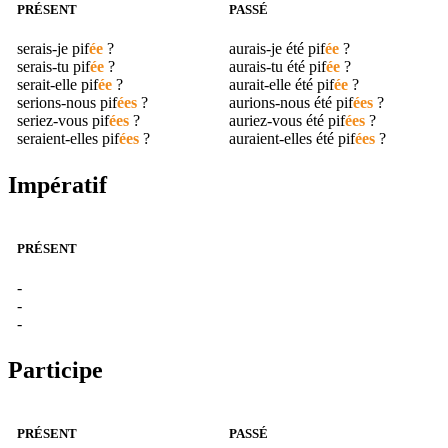
PRÉSENT
PASSÉ
serais-je
pif
ée
?
aurais-je été
pif
ée
?
serais-tu
pif
ée
?
aurais-tu été
pif
ée
?
serait-elle
pif
ée
?
aurait-elle été
pif
ée
?
serions-nous
pif
ées
?
aurions-nous été
pif
ées
?
seriez-vous
pif
ées
?
auriez-vous été
pif
ées
?
seraient-elles
pif
ées
?
auraient-elles été
pif
ées
?
Impératif
PRÉSENT
-
-
-
Participe
PRÉSENT
PASSÉ