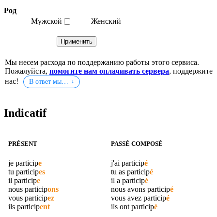
Род
Мужской
Женский
Мы несем расхода по поддержанию работы этого сервиса.
Пожалуйста,
помогите нам оплачивать сервера
, поддержите
нас!
В ответ мы…
Indicatif
PRÉSENT
PASSÉ COMPOSÉ
je
particip
e
j'ai
particip
é
tu
particip
es
tu as
particip
é
il
particip
e
il a
particip
é
nous
particip
ons
nous avons
particip
é
vous
particip
ez
vous avez
particip
é
ils
particip
ent
ils ont
particip
é