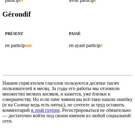
particip
er
avoir
particip
é
Gérondif
PRÉSENT
PASSÉ
en
particip
ant
en ayant
particip
é
Нашим спрягателем глаголов пользуются десятки тысяч
пользователей в месяц. За годы его работы мы отловили
множество мелких косяков, и кажется, уже близки к
совершенству. Но если паче чаяния вы всё-таки нашли ошибку
(и на Солнце ведь есть пятна;), не сочтите за труд оставить
комментарий
в этой группе
. Регистрироваться не обязательно
— достаточно войти под своим именем из любой социальной
сети.