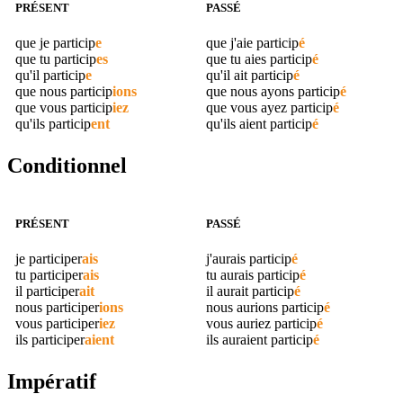
PRÉSENT
PASSÉ
que je
particip
e
que j'aie
particip
é
que tu
particip
es
que tu aies
particip
é
qu'il
particip
e
qu'il ait
particip
é
que nous
particip
ions
que nous ayons
particip
é
que vous
particip
iez
que vous ayez
particip
é
qu'ils
particip
ent
qu'ils aient
particip
é
Conditionnel
PRÉSENT
PASSÉ
je
participer
ais
j'aurais
particip
é
tu
participer
ais
tu aurais
particip
é
il
participer
ait
il aurait
particip
é
nous
participer
ions
nous aurions
particip
é
vous
participer
iez
vous auriez
particip
é
ils
participer
aient
ils auraient
particip
é
Impératif