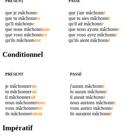
PRÉSENT
PASSÉ
que je
mâchonn
e
que j'aie
mâchonn
é
que tu
mâchonn
es
que tu aies
mâchonn
é
qu'il
mâchonn
e
qu'il ait
mâchonn
é
que nous
mâchonn
ions
que nous ayons
mâchonn
é
que vous
mâchonn
iez
que vous ayez
mâchonn
é
qu'ils
mâchonn
ent
qu'ils aient
mâchonn
é
Conditionnel
PRÉSENT
PASSÉ
je
mâchonner
ais
j'aurais
mâchonn
é
tu
mâchonner
ais
tu aurais
mâchonn
é
il
mâchonner
ait
il aurait
mâchonn
é
nous
mâchonner
ions
nous aurions
mâchonn
é
vous
mâchonner
iez
vous auriez
mâchonn
é
ils
mâchonner
aient
ils auraient
mâchonn
é
Impératif