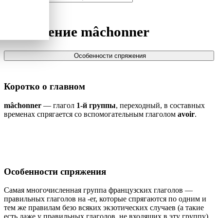
Спряжение
mâchonner
Особенности спряжения
Коротко о главном
mâchonner
— глагол
1-й группы
, переходный, в составных
временах спрягается со вспомогательным глаголом
avoir
.
Особенности спряжения
Самая многочисленная группа французских глаголов —
правильных глаголов на -er, которые спрягаются по одним и
тем же правилам безо всяких экзотических случаев (а такие
есть даже у правильных глаголов, не входящих в эту группу).