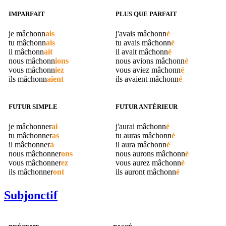
IMPARFAIT
PLUS QUE PARFAIT
je
mâchonn
ais
j'avais
mâchonn
é
tu
mâchonn
ais
tu avais
mâchonn
é
il
mâchonn
ait
il avait
mâchonn
é
nous
mâchonn
ions
nous avions
mâchonn
é
vous
mâchonn
iez
vous aviez
mâchonn
é
ils
mâchonn
aient
ils avaient
mâchonn
é
FUTUR SIMPLE
FUTUR ANTÉRIEUR
je
mâchonner
ai
j'aurai
mâchonn
é
tu
mâchonner
as
tu auras
mâchonn
é
il
mâchonner
a
il aura
mâchonn
é
nous
mâchonner
ons
nous aurons
mâchonn
é
vous
mâchonner
ez
vous aurez
mâchonn
é
ils
mâchonner
ont
ils auront
mâchonn
é
Subjonctif