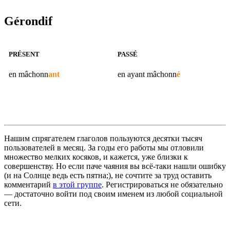
Gérondif
PRÉSENT
PASSÉ
en
mâchonn
ant
en ayant
mâchonn
é
Нашим спрягателем глаголов пользуются десятки тысяч
пользователей в месяц. За годы его работы мы отловили
множество мелких косяков, и кажется, уже близки к
совершенству. Но если паче чаяния вы всё-таки нашли ошибку
(и на Солнце ведь есть пятна;), не сочтите за труд оставить
комментарий
в этой группе
. Регистрироваться не обязательно
— достаточно войти под своим именем из любой социальной
сети.