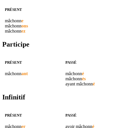
PRÉSENT
mâchonn
e
mâchonn
ons
mâchonn
ez
Participe
PRÉSENT
PASSÉ
mâchonn
ant
mâchonn
é
mâchonn
és
ayant
mâchonn
é
Infinitif
PRÉSENT
PASSÉ
mâchonn
er
avoir
mâchonn
é