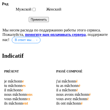
Род
Мужской
Женский
Мы несем расхода по поддержанию работы этого сервиса.
Пожалуйста,
помогите нам оплачивать сервера
, поддержите
нас!
В ответ мы…
Indicatif
PRÉSENT
PASSÉ COMPOSÉ
je
mâchonn
e
j'ai
mâchonn
é
tu
mâchonn
es
tu as
mâchonn
é
il
mâchonn
e
il a
mâchonn
é
nous
mâchonn
ons
nous avons
mâchonn
é
vous
mâchonn
ez
vous avez
mâchonn
é
ils
mâchonn
ent
ils ont
mâchonn
é