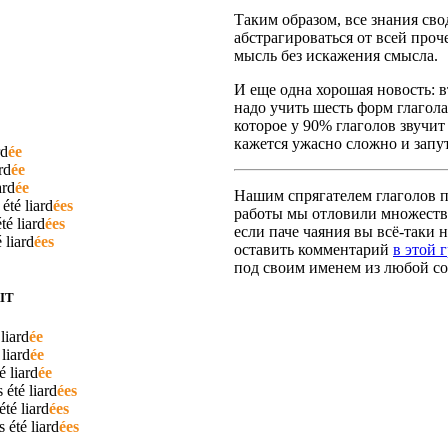
Таким образом, все знания сво
абстрагироваться от всей про
мысль без искажения смысла.
И еще одна хорошая новость: вт
надо учить шесть форм глагола
которое у 90% глаголов звучит
кажется ужасно сложно и запут
rd
ée
rd
ée
ard
ée
Нашим спрягателем глаголов по
 été
liard
ées
работы мы отловили множество
été
liard
ées
если паче чаяния вы всё-таки н
é
liard
ées
оставить комментарий
в этой 
под своим именем из любой со
IT
é
liard
ée
é
liard
ée
té
liard
ée
s été
liard
ées
 été
liard
ées
as été
liard
ées