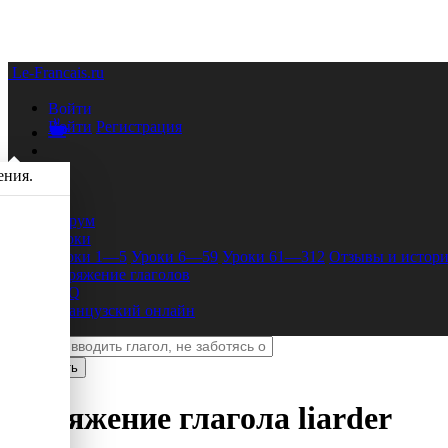
Le-Francais.ru
Войти
Войти
Регистрация
ения.
Форум
Уроки
Уроки 1—5
Уроки 6—59
Уроки 61—312
Отзывы и истори
Спряжение глаголов
FAQ
Французский онлайн
Спряжение глагола
liarder