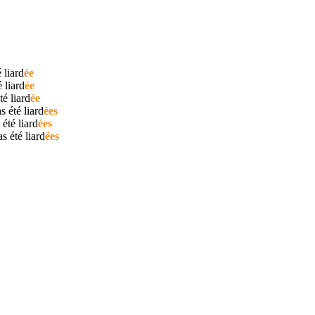
é
liard
ée
té
liard
ée
été
liard
ée
as été
liard
ées
 été
liard
ées
as été
liard
ées