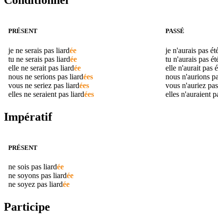
Conditionnel
PRÉSENT
PASSÉ
je ne serais pas
liard
ée
je n'aurais pas ét
tu ne serais pas
liard
ée
tu n'aurais pas é
elle ne serait pas
liard
ée
elle n'aurait pas 
nous ne serions pas
liard
ées
nous n'aurions p
vous ne seriez pas
liard
ées
vous n'auriez pas
elles ne seraient pas
liard
ées
elles n'auraient p
Impératif
PRÉSENT
ne sois pas
liard
ée
ne soyons pas
liard
ée
ne soyez pas
liard
ée
Participe