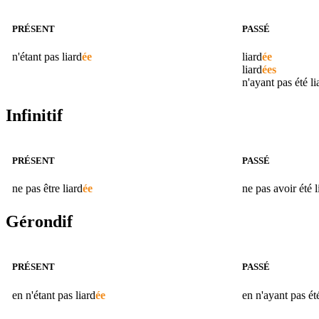
PRÉSENT
PASSÉ
n'étant pas
liard
ée
liard
ée
liard
ées
n'ayant pas été
li
Infinitif
PRÉSENT
PASSÉ
ne pas être
liard
ée
ne pas avoir été
l
Gérondif
PRÉSENT
PASSÉ
en n'étant pas
liard
ée
en n'ayant pas é