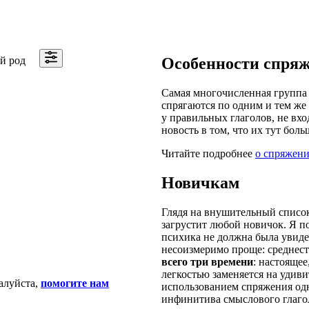
й род
Особенности спря
Самая многочисленная группа 
спрягаются по одним и тем же 
у правильных глаголов, не вхо
новость в том, что их тут боль
Читайте подробнее
о спряжени
Новичкам
Глядя на внушительный список
загрустит любой новичок. Я п
психика не должна была увидет
несоизмеримо проще: среднест
всего три времени
: настояще
легкостью заменяется на удив
алуйста,
помогите нам
использованием спряжения одн
инфинитива смыслового глаго