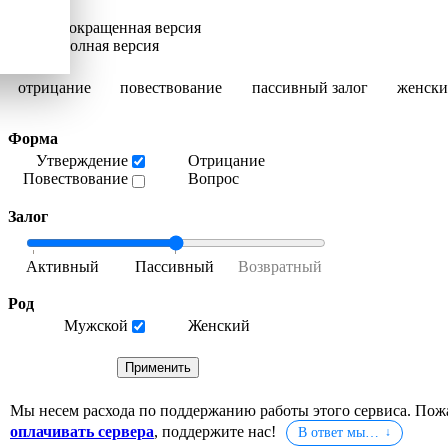
Сокращенная версия
Полная версия
отрицание
повествование
пассивный залог
женски
Форма
Утверждение
Отрицание
Повествование
Вопрос
Залог
Род
Мужской
Женский
Мы несем расхода по поддержанию работы этого сервиса. Пож
оплачивать сервера
, поддержите нас!
В ответ мы…