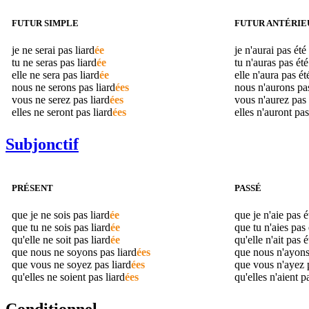
FUTUR SIMPLE
FUTUR ANTÉRIE
je ne serai pas
liard
ée
je n'aurai pas été
tu ne seras pas
liard
ée
tu n'auras pas ét
elle ne sera pas
liard
ée
elle n'aura pas é
nous ne serons pas
liard
ées
nous n'aurons pa
vous ne serez pas
liard
ées
vous n'aurez pas
elles ne seront pas
liard
ées
elles n'auront pa
Subjonctif
PRÉSENT
PASSÉ
que je ne sois pas
liard
ée
que je n'aie pas 
que tu ne sois pas
liard
ée
que tu n'aies pas
qu'elle ne soit pas
liard
ée
qu'elle n'ait pas 
que nous ne soyons pas
liard
ées
que nous n'ayons
que vous ne soyez pas
liard
ées
que vous n'ayez 
qu'elles ne soient pas
liard
ées
qu'elles n'aient p