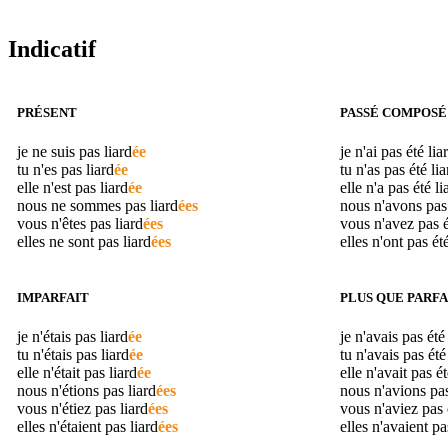
Indicatif
PRÉSENT
PASSÉ COMPOSÉ
je ne suis pas
liard
ée
je n'ai pas été
lia
tu n'es pas
liard
ée
tu n'as pas été
lia
elle n'est pas
liard
ée
elle n'a pas été
li
nous ne sommes pas
liard
ées
nous n'avons pas
vous n'êtes pas
liard
ées
vous n'avez pas 
elles ne sont pas
liard
ées
elles n'ont pas ét
IMPARFAIT
PLUS QUE PARFA
je n'étais pas
liard
ée
je n'avais pas ét
tu n'étais pas
liard
ée
tu n'avais pas ét
elle n'était pas
liard
ée
elle n'avait pas é
nous n'étions pas
liard
ées
nous n'avions pa
vous n'étiez pas
liard
ées
vous n'aviez pas
elles n'étaient pas
liard
ées
elles n'avaient p