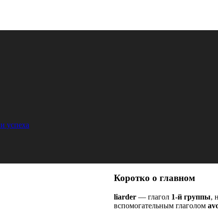
и успеха
Коротко о главном
liarder
— глагол
1-й группы
, 
вспомогательным глаголом
avo