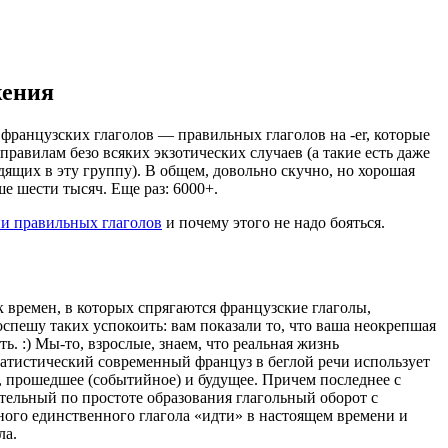
жения
французских глаголов — правильных глаголов на -er, которые
правилам безо всяких экзотических случаев (а такие есть даже
дящих в эту группу). В общем, довольно скучно, но хорошая
ше шести тысяч. Еще раз: 6000+.
и правильных глаголов
и почему этого не надо бояться.
 времен, в которых спрягаются французские глаголы,
оспешу таких успокоить: вам показали то, что ваша неокрепшая
ь. :) Мы-то, взрослые, знаем, что реальная жизнь
атистический современный француз в беглой речи использует
е, прошедшее (событийное) и будущее. Причем последнее с
ительный по простоте образования глагольный оборот с
ого единственного глагола «идти» в настоящем времени и
ла.