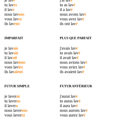
je
lav
e
j'ai
lav
é
tu
lav
es
tu as
lav
é
il
lav
e
il a
lav
é
nous
lav
ons
nous avons
lav
é
vous
lav
ez
vous avez
lav
é
ils
lav
ent
ils ont
lav
é
IMPARFAIT
PLUS QUE PARFAIT
je
lav
ais
j'avais
lav
é
tu
lav
ais
tu avais
lav
é
il
lav
ait
il avait
lav
é
nous
lav
ions
nous avions
lav
é
vous
lav
iez
vous aviez
lav
é
ils
lav
aient
ils avaient
lav
é
FUTUR SIMPLE
FUTUR ANTÉRIEUR
je
laver
ai
j'aurai
lav
é
tu
laver
as
tu auras
lav
é
il
laver
a
il aura
lav
é
nous
laver
ons
nous aurons
lav
é
vous
laver
ez
vous aurez
lav
é