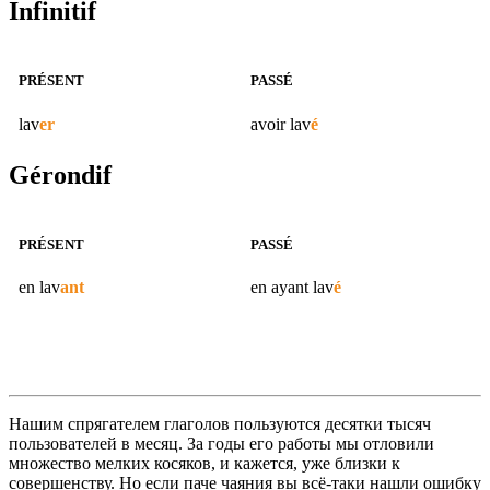
Infinitif
PRÉSENT
PASSÉ
lav
er
avoir
lav
é
Gérondif
PRÉSENT
PASSÉ
en
lav
ant
en ayant
lav
é
Нашим спрягателем глаголов пользуются десятки тысяч
пользователей в месяц. За годы его работы мы отловили
множество мелких косяков, и кажется, уже близки к
совершенству. Но если паче чаяния вы всё-таки нашли ошибку