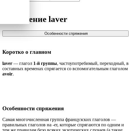
Спряжение
laver
Особенности спряжения
Коротко о главном
laver
— глагол
1-й группы
, частоупотребимый, переходный, в
составных временах спрягается со вспомогательным глаголом
avoir
.
Особенности спряжения
Самая многочисленная группа французских глаголов —
правильных глаголов на -er, которые спрягаются по одним и
тем же правилам безо всяких экзотических случаев (а такие