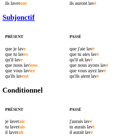
ils
laver
ont
ils auront
lav
é
Subjonctif
PRÉSENT
PASSÉ
que je
lav
e
que j'aie
lav
é
que tu
lav
es
que tu aies
lav
é
qu'il
lav
e
qu'il ait
lav
é
que nous
lav
ions
que nous ayons
lav
é
que vous
lav
iez
que vous ayez
lav
é
qu'ils
lav
ent
qu'ils aient
lav
é
Conditionnel
PRÉSENT
PASSÉ
je
laver
ais
j'aurais
lav
é
tu
laver
ais
tu aurais
lav
é
il
laver
ait
il aurait
lav
é