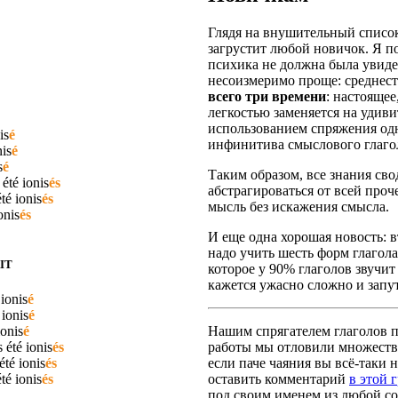
Глядя на внушительный список
загрустит любой новичок. Я п
психика не должна была увидет
несоизмеримо проще: среднест
всего три времени
: настояще
легкостью заменяется на удив
использованием спряжения одн
is
é
инфинитива смыслового глаго
nis
é
s
é
Таким образом, все знания сво
 été
ionis
és
абстрагироваться от всей про
été
ionis
és
мысль без искажения смысла.
onis
és
И еще одна хорошая новость: вт
надо учить шесть форм глагола
IT
которое у 90% глаголов звучит
кажется ужасно сложно и запут
é
ionis
é
é
ionis
é
ionis
é
Нашим спрягателем глаголов по
s été
ionis
és
работы мы отловили множество
 été
ionis
és
если паче чаяния вы всё-таки н
été
ionis
és
оставить комментарий
в этой 
под своим именем из любой со