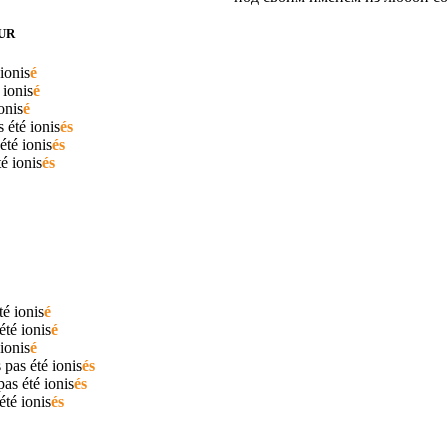
UR
ionis
é
é
ionis
é
onis
é
s été
ionis
és
 été
ionis
és
té
ionis
és
été
ionis
é
 été
ionis
é
ionis
é
 pas été
ionis
és
pas été
ionis
és
 été
ionis
és