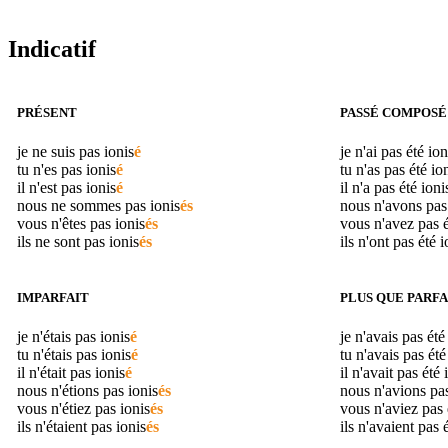
Indicatif
PRÉSENT
PASSÉ COMPOSÉ
je ne suis pas
ionis
é
je n'ai pas été
ion
tu n'es pas
ionis
é
tu n'as pas été
io
il n'est pas
ionis
é
il n'a pas été
ioni
nous ne sommes pas
ionis
és
nous n'avons pas
vous n'êtes pas
ionis
és
vous n'avez pas 
ils ne sont pas
ionis
és
ils n'ont pas été
i
IMPARFAIT
PLUS QUE PARFA
je n'étais pas
ionis
é
je n'avais pas ét
tu n'étais pas
ionis
é
tu n'avais pas ét
il n'était pas
ionis
é
il n'avait pas été
nous n'étions pas
ionis
és
nous n'avions pa
vous n'étiez pas
ionis
és
vous n'aviez pas
ils n'étaient pas
ionis
és
ils n'avaient pas 