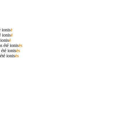
é
ionis
é
té
ionis
é
é
ionis
é
as été
ionis
és
 été
ionis
és
 été
ionis
és