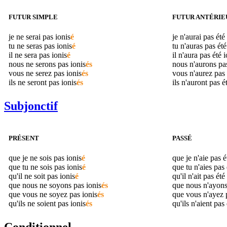
FUTUR SIMPLE
FUTUR ANTÉRIE
je ne serai pas
ionis
é
je n'aurai pas été
tu ne seras pas
ionis
é
tu n'auras pas ét
il ne sera pas
ionis
é
il n'aura pas été
i
nous ne serons pas
ionis
és
nous n'aurons pa
vous ne serez pas
ionis
és
vous n'aurez pas
ils ne seront pas
ionis
és
ils n'auront pas é
Subjonctif
PRÉSENT
PASSÉ
que je ne sois pas
ionis
é
que je n'aie pas 
que tu ne sois pas
ionis
é
que tu n'aies pas
qu'il ne soit pas
ionis
é
qu'il n'ait pas été
que nous ne soyons pas
ionis
és
que nous n'ayons
que vous ne soyez pas
ionis
és
que vous n'ayez 
qu'ils ne soient pas
ionis
és
qu'ils n'aient pas