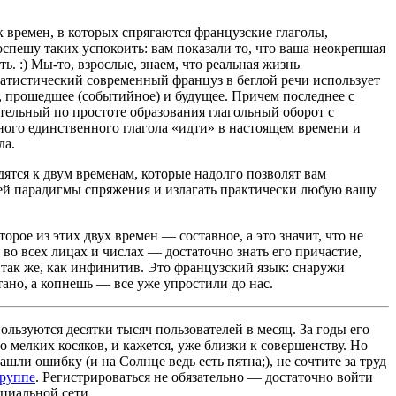
 времен, в которых спрягаются французские глаголы,
оспешу таких успокоить: вам показали то, что ваша неокрепшая
ь. :) Мы-то, взрослые, знаем, что реальная жизнь
атистический современный француз в беглой речи использует
е, прошедшее (событийное) и будущее. Причем последнее с
ительный по простоте образования глагольный оборот с
ого единственного глагола «идти» в настоящем времени и
ла.
дятся к двум временам, которые надолго позволят вам
чей парадигмы спряжения и излагать практически любую вашу
орое из этих двух времен — составное, а это значит, что не
 во всех лицах и числах — достаточно знать его причастие,
 так же, как инфинитив. Это французский язык: снаружи
ано, а копнешь — все уже упростили до нас.
льзуются десятки тысяч пользователей в месяц. За годы его
 мелких косяков, и кажется, уже близки к совершенству. Но
ашли ошибку (и на Солнце ведь есть пятна;), не сочтите за труд
группе
. Регистрироваться не обязательно — достаточно войти
циальной сети.