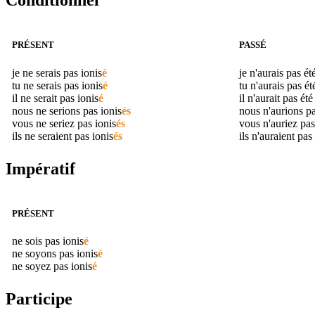
Conditionnel
PRÉSENT
PASSÉ
je ne serais pas
ionis
é
je n'aurais pas ét
tu ne serais pas
ionis
é
tu n'aurais pas é
il ne serait pas
ionis
é
il n'aurait pas ét
nous ne serions pas
ionis
és
nous n'aurions p
vous ne seriez pas
ionis
és
vous n'auriez pas
ils ne seraient pas
ionis
és
ils n'auraient pas
Impératif
PRÉSENT
ne sois pas
ionis
é
ne soyons pas
ionis
é
ne soyez pas
ionis
é
Participe