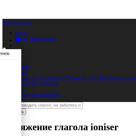
Le-Francais.ru
Войти
Войти
Регистрация
ения.
Форум
Уроки
Уроки 1—5
Уроки 6—59
Уроки 61—312
Отзывы и истори
Спряжение глаголов
FAQ
Французский онлайн
Спряжение глагола
ioniser