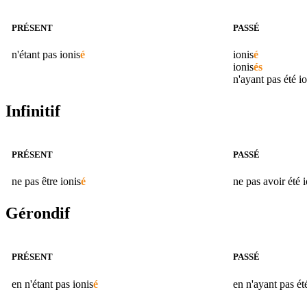
PRÉSENT
PASSÉ
n'étant pas
ionis
é
ionis
é
ionis
és
n'ayant pas été
io
Infinitif
PRÉSENT
PASSÉ
ne pas être
ionis
é
ne pas avoir été
i
Gérondif
PRÉSENT
PASSÉ
en n'étant pas
ionis
é
en n'ayant pas é