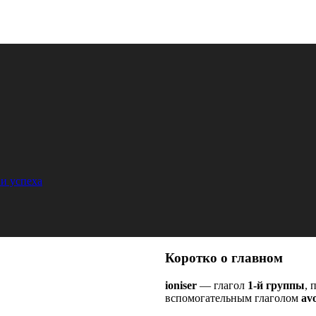
и успеха
Коротко о главном
ioniser
— глагол
1-й группы
, 
вспомогательным глаголом
avo