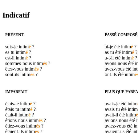
Indicatif
PRÉSENT
PASSÉ COMPOSÉ
suis-je
intim
é
?
ai-je été
intim
é
?
es-tu
intim
é
?
as-tu été
intim
é
?
est-il
intim
é
?
a-t-il été
intim
é
?
sommes-nous
intim
és
?
avons-nous été
i
êtes-vous
intim
és
?
avez-vous été
in
sont-ils
intim
és
?
ont-ils été
intim
é
IMPARFAIT
PLUS QUE PARFA
étais-je
intim
é
?
avais-je été
intim
étais-tu
intim
é
?
avais-tu été
intim
était-il
intim
é
?
avait-il été
intim
é
étions-nous
intim
és
?
avions-nous été
i
étiez-vous
intim
és
?
aviez-vous été
in
étaient-ils
intim
és
?
avaient-ils été
in