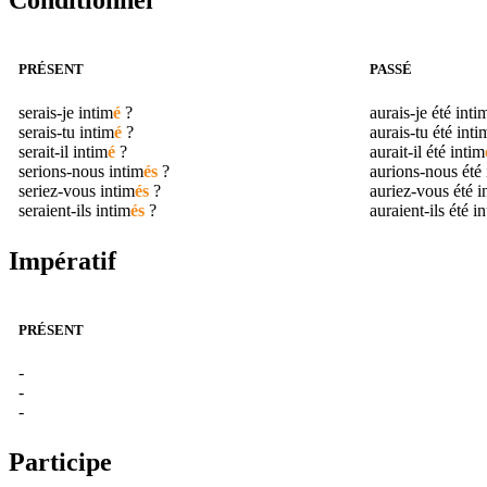
Conditionnel
PRÉSENT
PASSÉ
serais-je
intim
é
?
aurais-je été
inti
serais-tu
intim
é
?
aurais-tu été
inti
serait-il
intim
é
?
aurait-il été
intim
serions-nous
intim
és
?
aurions-nous été
seriez-vous
intim
és
?
auriez-vous été
i
seraient-ils
intim
és
?
auraient-ils été
in
Impératif
PRÉSENT
-
-
-
Participe