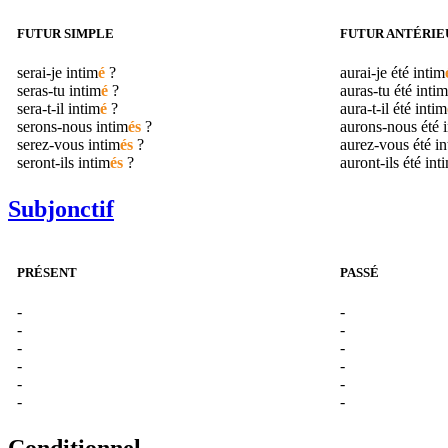
FUTUR SIMPLE
FUTUR ANTÉRIE
serai-je
intim
é
?
aurai-je été
intim
seras-tu
intim
é
?
auras-tu été
intim
sera-t-il
intim
é
?
aura-t-il été
intim
serons-nous
intim
és
?
aurons-nous été
serez-vous
intim
és
?
aurez-vous été
in
seront-ils
intim
és
?
auront-ils été
int
Subjonctif
PRÉSENT
PASSÉ
-
-
-
-
-
-
-
-
-
-
-
-