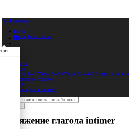
Le-Francais.ru
Войти
Войти
Регистрация
ения.
Форум
Уроки
Уроки 1—5
Уроки 6—59
Уроки 61—312
Отзывы и истори
Спряжение глаголов
FAQ
Французский онлайн
Спряжение глагола
intimer