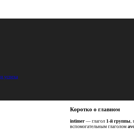
и успеха
Коротко о главном
intimer
— глагол
1-й группы
,
вспомогательным глаголом
avo