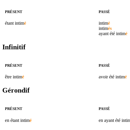
PRÉSENT
PASSÉ
étant
intim
é
intim
é
intim
és
ayant été
intim
é
Infinitif
PRÉSENT
PASSÉ
être
intim
é
avoir été
intim
é
Gérondif
PRÉSENT
PASSÉ
en étant
intim
é
en ayant été
inti