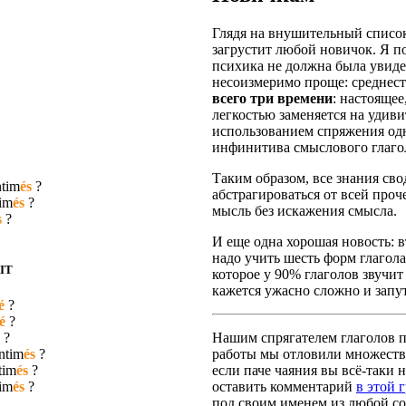
Глядя на внушительный список
загрустит любой новичок. Я п
психика не должна была увидет
несоизмеримо проще: среднест
всего три времени
: настояще
легкостью заменяется на удив
использованием спряжения одн
инфинитива смыслового глаго
Таким образом, все знания сво
ntim
és
?
абстрагироваться от всей про
tim
és
?
мысль без искажения смысла.
s
?
И еще одна хорошая новость: вт
надо учить шесть форм глагола
IT
которое у 90% глаголов звучит
кажется ужасно сложно и запут
é
?
é
?
?
Нашим спрягателем глаголов по
ntim
és
?
работы мы отловили множество
tim
és
?
если паче чаяния вы всё-таки н
tim
és
?
оставить комментарий
в этой 
под своим именем из любой со