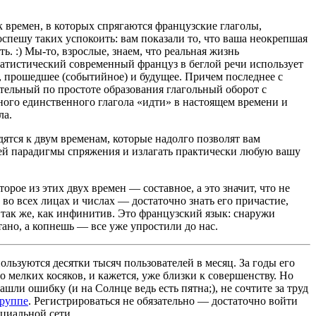
 времен, в которых спрягаются французские глаголы,
оспешу таких успокоить: вам показали то, что ваша неокрепшая
ь. :) Мы-то, взрослые, знаем, что реальная жизнь
атистический современный француз в беглой речи использует
е, прошедшее (событийное) и будущее. Причем последнее с
ительный по простоте образования глагольный оборот с
ого единственного глагола «идти» в настоящем времени и
ла.
дятся к двум временам, которые надолго позволят вам
чей парадигмы спряжения и излагать практически любую вашу
орое из этих двух времен — составное, а это значит, что не
 во всех лицах и числах — достаточно знать его причастие,
 так же, как инфинитив. Это французский язык: снаружи
ано, а копнешь — все уже упростили до нас.
льзуются десятки тысяч пользователей в месяц. За годы его
 мелких косяков, и кажется, уже близки к совершенству. Но
ашли ошибку (и на Солнце ведь есть пятна;), не сочтите за труд
группе
. Регистрироваться не обязательно — достаточно войти
циальной сети.