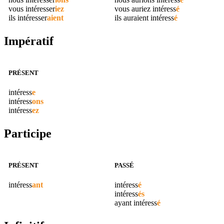
vous
intéresser
iez
vous auriez
intéress
é
ils
intéresser
aient
ils auraient
intéress
é
Impératif
PRÉSENT
intéress
e
intéress
ons
intéress
ez
Participe
PRÉSENT
PASSÉ
intéress
ant
intéress
é
intéress
és
ayant
intéress
é