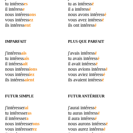
tu
intéress
es
tu as
intéress
é
il
intéress
e
il a
intéress
é
nous
intéress
ons
nous avons
intéress
é
vous
intéress
ez
vous avez
intéress
é
ils
intéress
ent
ils ont
intéress
é
IMPARFAIT
PLUS QUE PARFAIT
j'
intéress
ais
j'avais
intéress
é
tu
intéress
ais
tu avais
intéress
é
il
intéress
ait
il avait
intéress
é
nous
intéress
ions
nous avions
intéress
é
vous
intéress
iez
vous aviez
intéress
é
ils
intéress
aient
ils avaient
intéress
é
FUTUR SIMPLE
FUTUR ANTÉRIEUR
j'
intéresser
ai
j'aurai
intéress
é
tu
intéresser
as
tu auras
intéress
é
il
intéresser
a
il aura
intéress
é
nous
intéresser
ons
nous aurons
intéress
é
vous
intéresser
ez
vous aurez
intéress
é