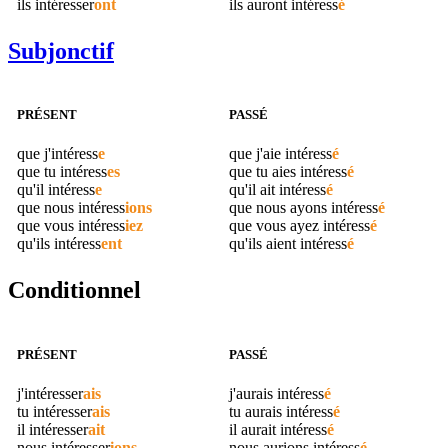
ils
intéresser
ont
ils auront
intéress
é
Subjonctif
PRÉSENT
PASSÉ
que j'
intéress
e
que j'aie
intéress
é
que tu
intéress
es
que tu aies
intéress
é
qu'il
intéress
e
qu'il ait
intéress
é
que nous
intéress
ions
que nous ayons
intéress
é
que vous
intéress
iez
que vous ayez
intéress
é
qu'ils
intéress
ent
qu'ils aient
intéress
é
Conditionnel
PRÉSENT
PASSÉ
j'
intéresser
ais
j'aurais
intéress
é
tu
intéresser
ais
tu aurais
intéress
é
il
intéresser
ait
il aurait
intéress
é
nous
intéresser
ions
nous aurions
intéress
é