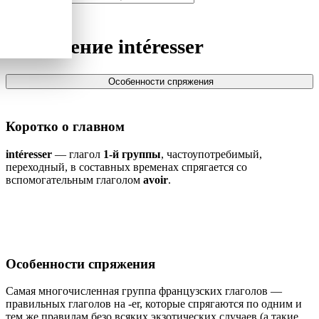
Спряжение
intéresser
Особенности спряжения
Коротко о главном
intéresser
— глагол
1-й группы
, частоупотребимый,
переходный, в составных временах спрягается со
вспомогательным глаголом
avoir
.
Особенности спряжения
Самая многочисленная группа французских глаголов —
правильных глаголов на -er, которые спрягаются по одним и
тем же правилам безо всяких экзотических случаев (а такие