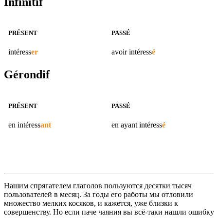
Infinitif
PRÉSENT
PASSÉ
intéress
er
avoir
intéress
é
Gérondif
PRÉSENT
PASSÉ
en
intéress
ant
en ayant
intéress
é
Нашим спрягателем глаголов пользуются десятки тысяч
пользователей в месяц. За годы его работы мы отловили
множество мелких косяков, и кажется, уже близки к
совершенству. Но если паче чаяния вы всё-таки нашли ошибку