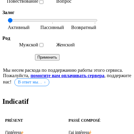
Повествование
Вопрос
Залог
Род
Мужской
Женский
Мы несем расхода по поддержанию работы этого сервиса.
Пожалуйста,
помогите нам оплачивать сервера
, поддержите
нас!
В ответ мы…
Indicatif
PRÉSENT
PASSÉ COMPOSÉ
j'
intéress
e
j'ai
intéress
é