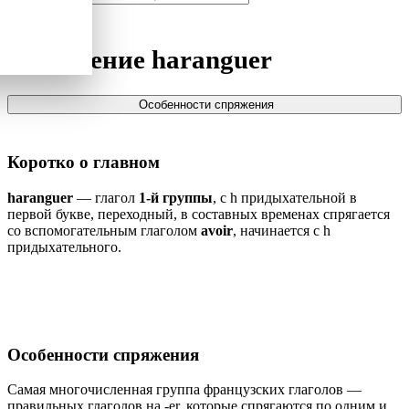
Спряжение
haranguer
Особенности спряжения
Коротко о главном
haranguer
— глагол
1-й группы
, с h придыхательной в
первой букве, переходный, в составных временах спрягается
со вспомогательным глаголом
avoir
, начинается с h
придыхательного.
Особенности спряжения
Самая многочисленная группа французских глаголов —
правильных глаголов на -er, которые спрягаются по одним и