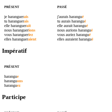
PRÉSENT
PASSÉ
je
haranguer
ais
j'aurais
harangu
é
tu
haranguer
ais
tu aurais
harangu
é
elle
haranguer
ait
elle aurait
harangu
é
nous
haranguer
ions
nous aurions
harangu
é
vous
haranguer
iez
vous auriez
harangu
é
elles
haranguer
aient
elles auraient
harangu
é
Impératif
PRÉSENT
harangu
e
harangu
ons
harangu
ez
Participe