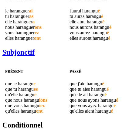
je
haranguer
ai
j'aurai
harangu
é
tu
haranguer
as
tu auras
harangu
é
elle
haranguer
a
elle aura
harangu
é
nous
haranguer
ons
nous aurons
harangu
é
vous
haranguer
ez
vous aurez
harangu
é
elles
haranguer
ont
elles auront
harangu
é
Subjonctif
PRÉSENT
PASSÉ
que je
harangu
e
que j'aie
harangu
é
que tu
harangu
es
que tu aies
harangu
é
qu'elle
harangu
e
qu'elle ait
harangu
é
que nous
harangu
ions
que nous ayons
harangu
é
que vous
harangu
iez
que vous ayez
harangu
é
qu'elles
harangu
ent
qu'elles aient
harangu
é
Conditionnel