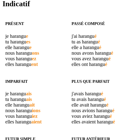
Indicatif
PRÉSENT
PASSÉ COMPOSÉ
je
harangu
e
j'ai
harangu
é
tu
harangu
es
tu as
harangu
é
elle
harangu
e
elle a
harangu
é
nous
harangu
ons
nous avons
harangu
é
vous
harangu
ez
vous avez
harangu
é
elles
harangu
ent
elles ont
harangu
é
IMPARFAIT
PLUS QUE PARFAIT
je
harangu
ais
j'avais
harangu
é
tu
harangu
ais
tu avais
harangu
é
elle
harangu
ait
elle avait
harangu
é
nous
harangu
ions
nous avions
harangu
é
vous
harangu
iez
vous aviez
harangu
é
elles
harangu
aient
elles avaient
harangu
é
FUTUR SIMPLE
FUTUR ANTÉRIEUR