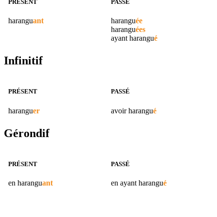
PRÉSENT
PASSÉ
harangu
ant
harangu
ée
harangu
ées
ayant
harangu
é
Infinitif
PRÉSENT
PASSÉ
harangu
er
avoir
harangu
é
Gérondif
PRÉSENT
PASSÉ
en
harangu
ant
en ayant
harangu
é