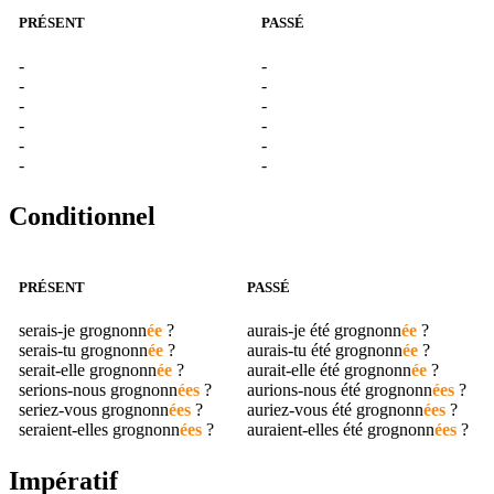
PRÉSENT
PASSÉ
-
-
-
-
-
-
-
-
-
-
-
-
Conditionnel
PRÉSENT
PASSÉ
serais-je
grognonn
ée
?
aurais-je été
grognonn
ée
?
serais-tu
grognonn
ée
?
aurais-tu été
grognonn
ée
?
serait-elle
grognonn
ée
?
aurait-elle été
grognonn
ée
?
serions-nous
grognonn
ées
?
aurions-nous été
grognonn
ées
?
seriez-vous
grognonn
ées
?
auriez-vous été
grognonn
ées
?
seraient-elles
grognonn
ées
?
auraient-elles été
grognonn
ées
?
Impératif