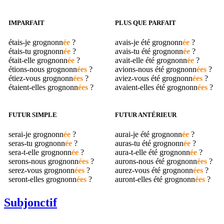
IMPARFAIT
PLUS QUE PARFAIT
étais-je
grognonn
ée
?
avais-je été
grognonn
ée
?
étais-tu
grognonn
ée
?
avais-tu été
grognonn
ée
?
était-elle
grognonn
ée
?
avait-elle été
grognonn
ée
?
étions-nous
grognonn
ées
?
avions-nous été
grognonn
ées
?
étiez-vous
grognonn
ées
?
aviez-vous été
grognonn
ées
?
étaient-elles
grognonn
ées
?
avaient-elles été
grognonn
ées
?
FUTUR SIMPLE
FUTUR ANTÉRIEUR
serai-je
grognonn
ée
?
aurai-je été
grognonn
ée
?
seras-tu
grognonn
ée
?
auras-tu été
grognonn
ée
?
sera-t-elle
grognonn
ée
?
aura-t-elle été
grognonn
ée
?
serons-nous
grognonn
ées
?
aurons-nous été
grognonn
ées
?
serez-vous
grognonn
ées
?
aurez-vous été
grognonn
ées
?
seront-elles
grognonn
ées
?
auront-elles été
grognonn
ées
?
Subjonctif