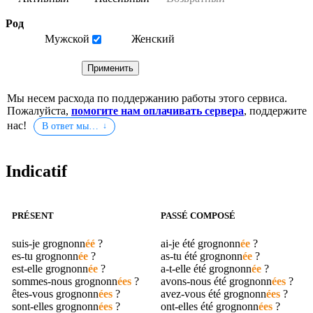
Род
Мужской
Женский
Мы несем расхода по поддержанию работы этого сервиса.
Пожалуйста,
помогите нам оплачивать сервера
, поддержите
нас!
В ответ мы…
Indicatif
PRÉSENT
PASSÉ COMPOSÉ
suis-je
grognonn
éé
?
ai-je été
grognonn
ée
?
es-tu
grognonn
ée
?
as-tu été
grognonn
ée
?
est-elle
grognonn
ée
?
a-t-elle été
grognonn
ée
?
sommes-nous
grognonn
ées
?
avons-nous été
grognonn
ées
?
êtes-vous
grognonn
ées
?
avez-vous été
grognonn
ées
?
sont-elles
grognonn
ées
?
ont-elles été
grognonn
ées
?