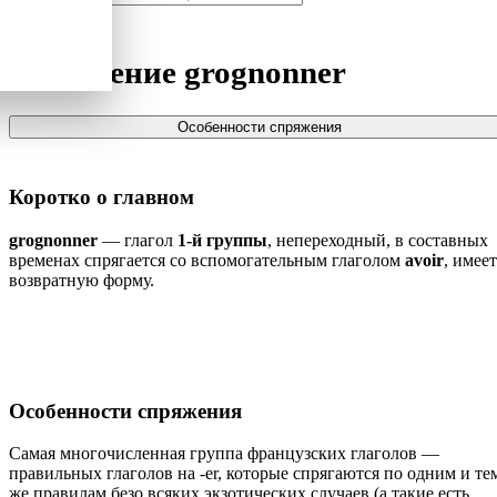
Спряжение
grognonner
Особенности спряжения
Коротко о главном
grognonner
— глагол
1-й группы
, непереходный, в составных
временах спрягается со вспомогательным глаголом
avoir
, имеет
возвратную форму.
Особенности спряжения
Самая многочисленная группа французских глаголов —
правильных глаголов на -er, которые спрягаются по одним и те
же правилам безо всяких экзотических случаев (а такие есть