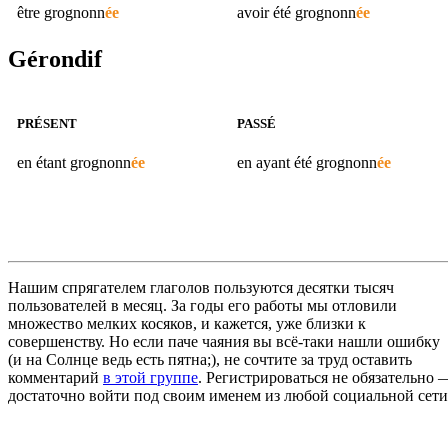
être
grognonn
ée
avoir été
grognonn
ée
Gérondif
PRÉSENT
PASSÉ
en étant
grognonn
ée
en ayant été
grognonn
ée
Нашим спрягателем глаголов пользуются десятки тысяч
пользователей в месяц. За годы его работы мы отловили
множество мелких косяков, и кажется, уже близки к
совершенству. Но если паче чаяния вы всё-таки нашли ошибку
(и на Солнце ведь есть пятна;), не сочтите за труд оставить
комментарий
в этой группе
. Регистрироваться не обязательно 
достаточно войти под своим именем из любой социальной сети