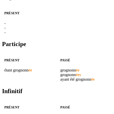
PRÉSENT
-
-
-
Participe
PRÉSENT
PASSÉ
étant
grognonn
ée
grognonn
ée
grognonn
ées
ayant été
grognonn
ée
Infinitif
PRÉSENT
PASSÉ