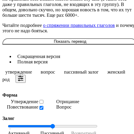
даже у правильных глаголов, не входящих в эту группу). В
общем, довольно скучно, но хорошая новость в том, что их тут
больше шести тысяч. Еще раз: 6000+.
Читайте подробнее
о спряжении правильных глаголов
и почем
этого не надо бояться.
Показать перевод
Сокращенная версия
Полная версия
утверждение
вопрос
пассивный залог
женский
род
Форма
Утверждение
Отрицание
Повествование
Вопрос
Залог