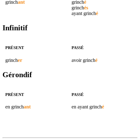
grinch
ant
grinch
é
grinch
és
ayant
grinch
é
Infinitif
PRÉSENT
PASSÉ
grinch
er
avoir
grinch
é
Gérondif
PRÉSENT
PASSÉ
en
grinch
ant
en ayant
grinch
é