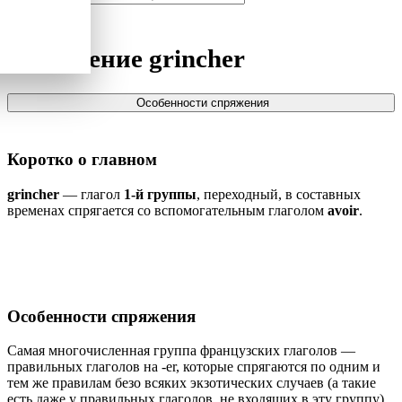
Спряжение
grincher
Особенности спряжения
Коротко о главном
grincher
— глагол
1-й группы
, переходный, в составных
временах спрягается со вспомогательным глаголом
avoir
.
Особенности спряжения
Самая многочисленная группа французских глаголов —
правильных глаголов на -er, которые спрягаются по одним и
тем же правилам безо всяких экзотических случаев (а такие
есть даже у правильных глаголов, не входящих в эту группу).