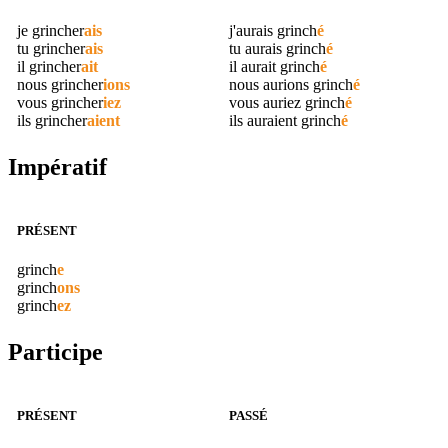
je
grincher
ais
j'aurais
grinch
é
tu
grincher
ais
tu aurais
grinch
é
il
grincher
ait
il aurait
grinch
é
nous
grincher
ions
nous aurions
grinch
é
vous
grincher
iez
vous auriez
grinch
é
ils
grincher
aient
ils auraient
grinch
é
Impératif
PRÉSENT
grinch
e
grinch
ons
grinch
ez
Participe
PRÉSENT
PASSÉ