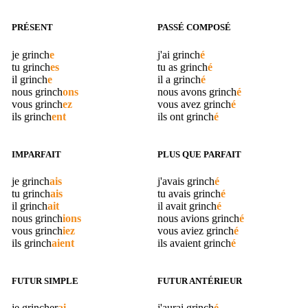
PRÉSENT
PASSÉ COMPOSÉ
je
grinch
e
j'ai
grinch
é
tu
grinch
es
tu as
grinch
é
il
grinch
e
il a
grinch
é
nous
grinch
ons
nous avons
grinch
é
vous
grinch
ez
vous avez
grinch
é
ils
grinch
ent
ils ont
grinch
é
IMPARFAIT
PLUS QUE PARFAIT
je
grinch
ais
j'avais
grinch
é
tu
grinch
ais
tu avais
grinch
é
il
grinch
ait
il avait
grinch
é
nous
grinch
ions
nous avions
grinch
é
vous
grinch
iez
vous aviez
grinch
é
ils
grinch
aient
ils avaient
grinch
é
FUTUR SIMPLE
FUTUR ANTÉRIEUR
je
grincher
ai
j'aurai
grinch
é