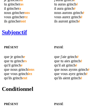
tu
grincher
as
tu auras
grinch
é
il
grincher
a
il aura
grinch
é
nous
grincher
ons
nous aurons
grinch
é
vous
grincher
ez
vous aurez
grinch
é
ils
grincher
ont
ils auront
grinch
é
Subjonctif
PRÉSENT
PASSÉ
que je
grinch
e
que j'aie
grinch
é
que tu
grinch
es
que tu aies
grinch
é
qu'il
grinch
e
qu'il ait
grinch
é
que nous
grinch
ions
que nous ayons
grinch
é
que vous
grinch
iez
que vous ayez
grinch
é
qu'ils
grinch
ent
qu'ils aient
grinch
é
Conditionnel
PRÉSENT
PASSÉ