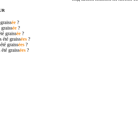
UR
é
graiss
ée
?
é
graiss
ée
?
été
graiss
ée
?
s été
graiss
ées
?
 été
graiss
ées
?
s été
graiss
ées
?