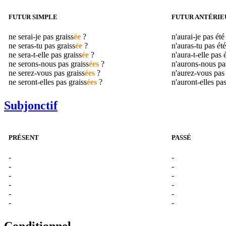
FUTUR SIMPLE
FUTUR ANTÉRIE
ne serai-je pas
graiss
ée
?
n'aurai-je pas ét
ne seras-tu pas
graiss
ée
?
n'auras-tu pas ét
ne sera-t-elle pas
graiss
ée
?
n'aura-t-elle pas 
ne serons-nous pas
graiss
ées
?
n'aurons-nous pa
ne serez-vous pas
graiss
ées
?
n'aurez-vous pas
ne seront-elles pas
graiss
ées
?
n'auront-elles pa
Subjonctif
PRÉSENT
PASSÉ
-
-
-
-
-
-
-
-
-
-
-
-