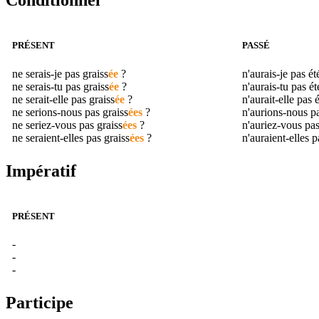
Conditionnel
PRÉSENT
PASSÉ
ne serais-je pas
graiss
ée
?
n'aurais-je pas é
ne serais-tu pas
graiss
ée
?
n'aurais-tu pas é
ne serait-elle pas
graiss
ée
?
n'aurait-elle pas 
ne serions-nous pas
graiss
ées
?
n'aurions-nous p
ne seriez-vous pas
graiss
ées
?
n'auriez-vous pa
ne seraient-elles pas
graiss
ées
?
n'auraient-elles 
Impératif
PRÉSENT
-
-
-
Participe