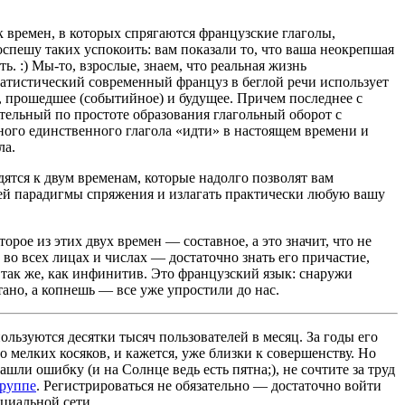
 времен, в которых спрягаются французские глаголы,
оспешу таких успокоить: вам показали то, что ваша неокрепшая
ь. :) Мы-то, взрослые, знаем, что реальная жизнь
атистический современный француз в беглой речи использует
е, прошедшее (событийное) и будущее. Причем последнее с
ительный по простоте образования глагольный оборот с
ого единственного глагола «идти» в настоящем времени и
ла.
дятся к двум временам, которые надолго позволят вам
чей парадигмы спряжения и излагать практически любую вашу
орое из этих двух времен — составное, а это значит, что не
 во всех лицах и числах — достаточно знать его причастие,
 так же, как инфинитив. Это французский язык: снаружи
ано, а копнешь — все уже упростили до нас.
льзуются десятки тысяч пользователей в месяц. За годы его
 мелких косяков, и кажется, уже близки к совершенству. Но
ашли ошибку (и на Солнце ведь есть пятна;), не сочтите за труд
группе
. Регистрироваться не обязательно — достаточно войти
циальной сети.