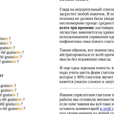
Глядя на внушительный список
загрустит любой новичок. Я п
психика не должна была увидет
несоизмеримо проще: среднест
всего три времени
: настояще
легкостью заменяется на удив
использованием спряжения одн
iss
ée
?
инфинитива смыслового глаго
aiss
ée
?
graiss
ée
?
Таким образом, все знания сво
 été
graiss
ées
?
абстрагироваться от всей про
été
graiss
ées
?
мысль без искажения смысла.
té
graiss
ées
?
И еще одна хорошая новость: вт
надо учить шесть форм глагола
IT
которое у 90% глаголов звучит
кажется ужасно сложно и запут
é
graiss
ée
?
é
graiss
ée
?
té
graiss
ée
?
Нашим спрягателем глаголов по
s été
graiss
ées
?
работы мы отловили множество
 été
graiss
ées
?
если паче чаяния вы всё-таки н
as été
graiss
ées
?
оставить комментарий
в этой 
под своим именем из любой со