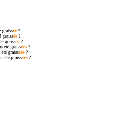
té
graiss
ée
?
té
graiss
ée
?
été
graiss
ée
?
as été
graiss
ées
?
s été
graiss
ées
?
pas été
graiss
ées
?