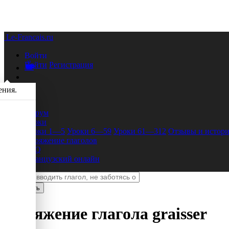
Le-Francais.ru
Войти
Войти
Регистрация
ения.
Форум
Уроки
Уроки 1—5
Уроки 6—59
Уроки 61—312
Отзывы и истори
Спряжение глаголов
FAQ
Французский онлайн
Спряжение глагола
graisser