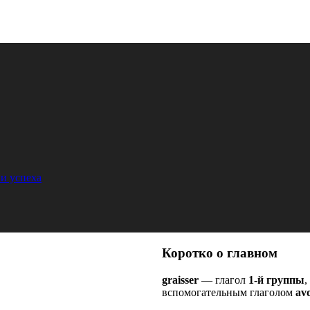
и успеха
Коротко о главном
graisser
— глагол
1-й группы
,
вспомогательным глаголом
avo