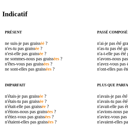
Indicatif
PRÉSENT
PASSÉ COMPOSÉ
ne suis-je pas
graiss
éé
?
n'ai-je pas été
gra
n'es-tu pas
graiss
ée
?
n'as-tu pas été
gr
n'est-elle pas
graiss
ée
?
n'a-t-elle pas été
ne sommes-nous pas
graiss
ées
?
n'avons-nous pas
n'êtes-vous pas
graiss
ées
?
n'avez-vous pas 
ne sont-elles pas
graiss
ées
?
n'ont-elles pas é
IMPARFAIT
PLUS QUE PARFA
n'étais-je pas
graiss
ée
?
n'avais-je pas ét
n'étais-tu pas
graiss
ée
?
n'avais-tu pas ét
n'était-elle pas
graiss
ée
?
n'avait-elle pas é
n'étions-nous pas
graiss
ées
?
n'avions-nous pa
n'étiez-vous pas
graiss
ées
?
n'aviez-vous pas
n'étaient-elles pas
graiss
ées
?
n'avaient-elles p