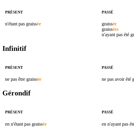
PRÉSENT
PASSÉ
n'étant pas
graiss
ée
graiss
ée
graiss
ées
n'ayant pas été
gr
Infinitif
PRÉSENT
PASSÉ
ne pas être
graiss
ée
ne pas avoir été
g
Gérondif
PRÉSENT
PASSÉ
en n'étant pas
graiss
ée
en n'ayant pas é